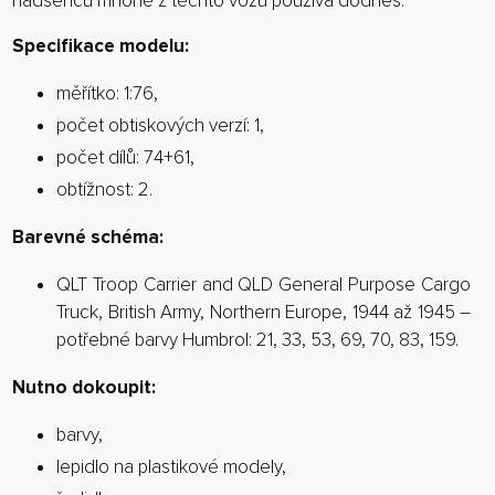
nadšenců mnohé z těchto vozů používá dodnes.
Specifikace modelu:
měřítko: 1:76,
počet obtiskových verzí: 1,
počet dílů: 74+61,
obtížnost: 2.
Barevné schéma:
QLT Troop Carrier and QLD General Purpose Cargo
Truck, British Army, Northern Europe, 1944 až 1945 –
potřebné barvy Humbrol: 21, 33, 53, 69, 70, 83, 159.
Nutno dokoupit:
barvy,
lepidlo na plastikové modely,