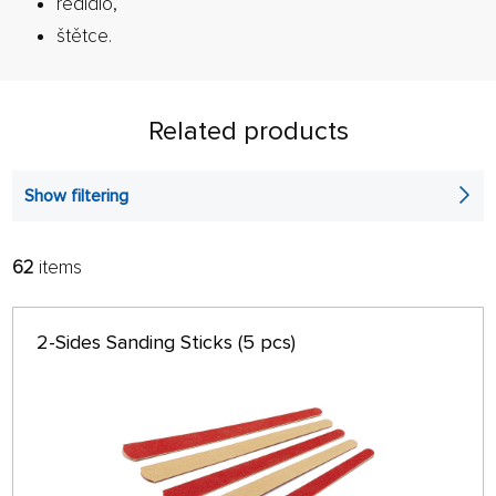
ředidlo,
štětce.
Related products
Show filtering
62
items
FILTER:
SORT:
ALPHABETICALLY
only in stock
2-Sides Sanding Sticks (5 pcs)
64 ON PAGE