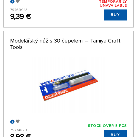
TEMPORARILY
UNAVAILABLE
79769943
9,39 €
BUY
Modelářský nůž s 30 čepelemi – Tamiya Craft
Tools
STOCK OVER 5 PCS
79774020
8,98 €
BUY