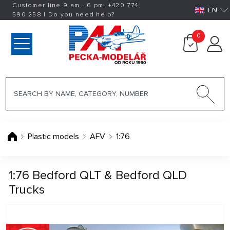
Customer line 9 am - 6 pm:
+420
774
EN
590 258
|
Do you need help?
0
Plastic models
AFV
1:76
1:76 Bedford QLT & Bedford QLD
Trucks