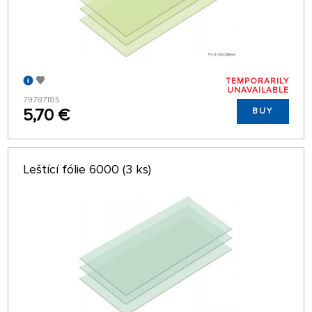
TEMPORARILY
UNAVAILABLE
79787185
5,70 €
BUY
Leštící fólie 6000 (3 ks)