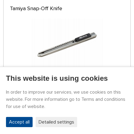
Tamiya Snap-Off Knife
This website is using cookies
STOCK 4 PCS
79774053
In order to improve our services, we use cookies on this
8,16 €
BUY
website. For more information go to Terms and conditions
Tuesday 11.08. it can be at your place
for use of website.
Accept all
Detailed settings
Náhlavní lupa se zvětšovacími skly (1,2×, 1,8×,
2,5×, 3,5×) a LED osvětlením