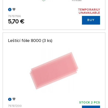
TEMPORARILY
UNAVAILABLE
79787186
5,70 €
BUY
Leštící fólie 8000 (3 ks)
STOCK 2 PCS
79787200