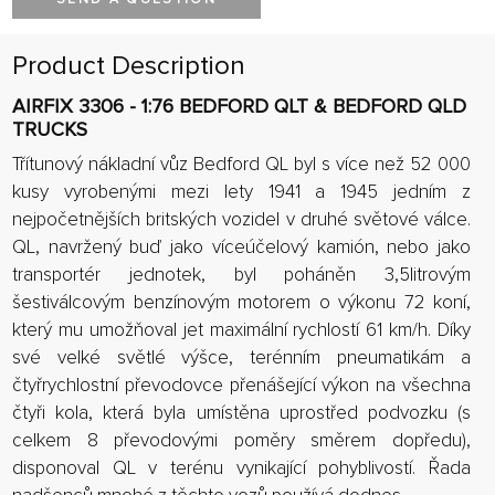
Product Description
AIRFIX 3306 - 1:76 BEDFORD QLT & BEDFORD QLD
TRUCKS
Třítunový nákladní vůz Bedford QL byl s více než 52 000
kusy vyrobenými mezi lety 1941 a 1945 jedním z
nejpočetnějších britských vozidel v druhé světové válce.
QL, navržený buď jako víceúčelový kamión, nebo jako
transportér jednotek, byl poháněn 3,5litrovým
šestiválcovým benzínovým motorem o výkonu 72 koní,
který mu umožňoval jet maximální rychlostí 61 km/h. Díky
své velké světlé výšce, terénním pneumatikám a
čtyřrychlostní převodovce přenášející výkon na všechna
čtyři kola, která byla umístěna uprostřed podvozku (s
celkem 8 převodovými poměry směrem dopředu),
disponoval QL v terénu vynikající pohyblivostí. Řada