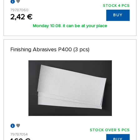
STOCK 4 PCS
79787060
2,42 €
BUY
Monday 10.08. it can be at your place
Finishing Abrasives P400 (3 pcs)
STOCK OVER 5 PCS
79787054
BUY