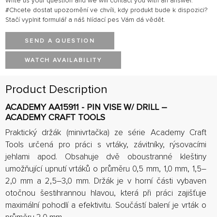
Write us your question and we will contact you with an answer.
#Chcete dostat upozornění ve chvíli, kdy produkt bude k dispozici?
Stačí vyplnit formulář a náš hlídací pes Vám dá vědět.
SEND A QUESTION
WATCH AVAILABILITY
Product Description
ACADEMY AA15911 - PIN VISE W/ DRILL –
ACADEMY CRAFT TOOLS
Praktický držák (minivrtačka) ze série Academy Craft
Tools určená pro práci s vrtáky, závitníky, rýsovacími
jehlami apod. Obsahuje dvě oboustranné kleštiny
umožňující upnutí vrtáků o průměru 0,5 mm, 1,0 mm, 1,5–
2,0 mm a 2,5–3,0 mm. Držák je v horní části vybaven
otočnou šestihrannou hlavou, která při práci zajišťuje
maximální pohodlí a efektivitu. Součástí balení je vrták o