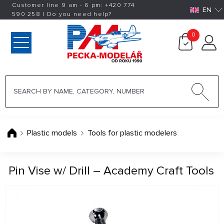
Customer line 9 am - 6 pm:
+420
774
EN
590 258
|
Do you need help?
0
Plastic models
Tools for plastic modelers
Pin Vise w/ Drill – Academy Craft Tools