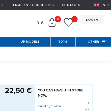
EN
WS
TERMS AND CONDITIONS
CONTACTS
0
11
LOGIN
0 €
UP MODELS
TOYS
OTHER
22,50 €
YOU CAN HAVE IT IN STORE
NOW:
2
Karolíny Světlé
pcs