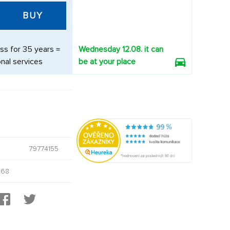
BUY
ss for 35 years =
Wednesday 12.08. it can
nal services
be at your place
79774155
568