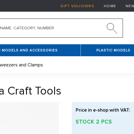
GIFT VOUCHERS
HOME
NE
C MODELS AND ACCESSORIES
PLASTIC MODELS
weezers and Clamps
 Craft Tools
Price in e-shop with VAT:
STOCK 2 PCS