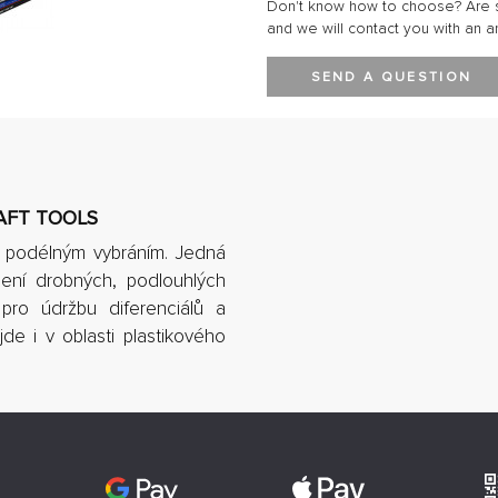
Don't know how to choose? Are s
and we will contact you with an a
SEND A QUESTION
AFT TOOLS
í s podélným vybráním. Jedná
ení drobných, podlouhlých
 pro údržbu diferenciálů a
de i v oblasti plastikového