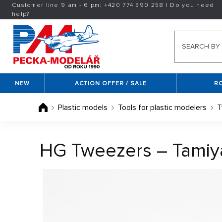
Customer line 9 am - 6 pm:
+420
774 590 258
|
Do you need
help?
NEW
ACTION OFFER / SALE
R
Plastic models
Tools for plastic modelers
T
HG Tweezers – Tamiya