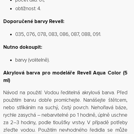
obtížnost: 4.
Doporučené barvy Revell:
035, 076, 078, 083, 086, 087, 088, 091.
Nutno dokoupit:
barvy (volitelně).
Akrylová barva pro modeláře Revell Aqua Color (5
ml)
Návod na použití: Vodou ředitelná akrylová barva. Před
použitím barvu dobře promíchejte. Nanášejte štětcem,
nebo stříkáním na suchý, čistý povrch. Nehořlavá báze,
rychle zasychá – nebarvitelné po 1 hodině, úplně uschne
za 2–3 hodiny, podle tloušťky vrstvy. V případě potřeby
zřeďte vodou. Použitím nevhodného ředidla se může