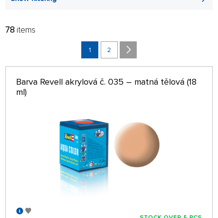
78
items
FILTER:
SORT:
ALPHABETICALLY
1
2
only in stock
64 ON PAGE
Barva Revell akrylová č. 035 – matná tělová (18
ml)
STOCK OVER 5 PCS