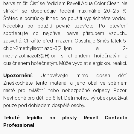
barva zničit! Čistí se ředidlem Revell Aqua Color Clean. Na
stříkání se doporučuje ředění maximálně 20–25 %.
Štětec a pomůcky ihned po použití vypláchněte vodou.
Nádobku po použití pevně uzavřete. Po otevření
spotřebujte co nejdříve, barva přístupem vzduchu
zasychá. Chraňte před mrazem. Obsahuje Směs látek 5-
chlor-2methylisothiazol-3(2H)on a 2-
methylizothiazol3(2H)-on s chloridem hořečnatým a
dusičnanem hořečnatým. Může vyvolat alergickou reakci.
Upozornění:
Uchovávejte mimo dosah dětí.
Zneškodněte tento materiál a jeho obal ve sběrném
místě pro zvláštní nebo nebezpečné odpady. Pozor!
Nevhodné pro děti do 8 let. Děti mohou výrobek používat
pouze pod dohledem dospělé osoby.
Tekuté lepidlo na plasty Revell Contacta
Professional