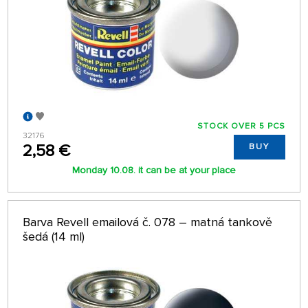
STOCK OVER 5 PCS
32176
2,58 €
BUY
Monday 10.08. it can be at your place
Barva Revell emailová č. 078 – matná tankově
šedá (14 ml)