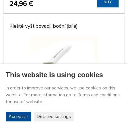
24,96 €
BUY
Kleště vyštipovací, boční (bílé)
This website is using cookies
In order to improve our services, we use cookies on this
website. For more information go to Terms and conditions
TEMPORARILY
UNAVAILABLE
for use of website.
79769945
12,91 €
BUY
Accept all
Detailed settings