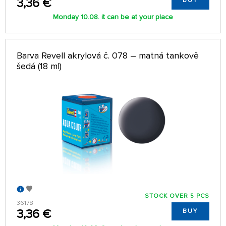
3,36 €
BUY
Monday 10.08. it can be at your place
Barva Revell akrylová č. 078 – matná tankově
šedá (18 ml)
STOCK OVER 5 PCS
36178
3,36 €
BUY