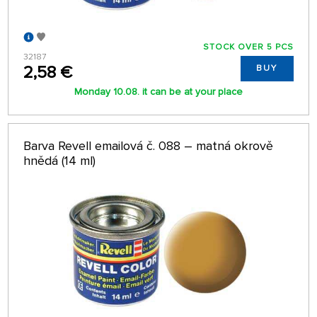
STOCK OVER 5 PCS
32187
2,58 €
BUY
Monday 10.08. it can be at your place
Barva Revell emailová č. 088 – matná okrově
hnědá (14 ml)