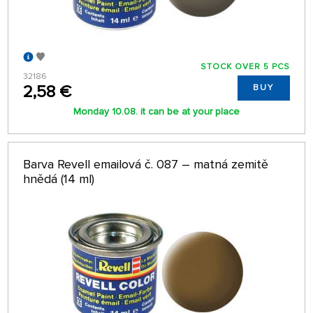
STOCK OVER 5 PCS
32186
2,58 €
BUY
Monday 10.08. it can be at your place
Barva Revell emailová č. 087 – matná zemitě
hnědá (14 ml)