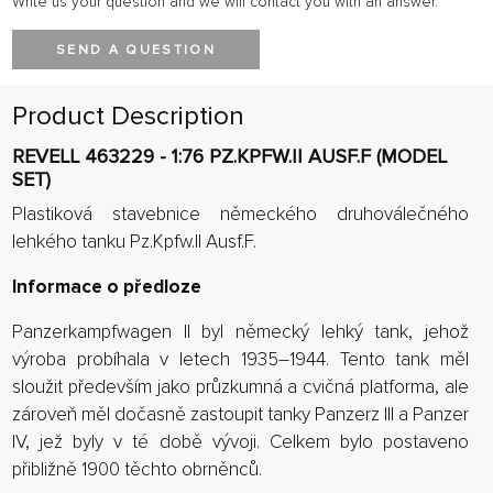
Write us your question and we will contact you with an answer.
SEND A QUESTION
Product Description
REVELL 463229 - 1:76 PZ.KPFW.II AUSF.F (MODEL
SET)
Plastiková stavebnice německého druhoválečného
lehkého tanku Pz.Kpfw.II Ausf.F.
Informace o předloze
Panzerkampfwagen II byl německý lehký tank, jehož
výroba probíhala v letech 1935–1944. Tento tank měl
sloužit především jako průzkumná a cvičná platforma, ale
zároveň měl dočasně zastoupit tanky Panzerz III a Panzer
IV, jež byly v té době vývoji. Celkem bylo postaveno
přibližně 1900 těchto obrněnců.