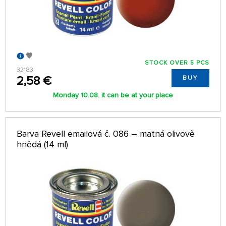
STOCK OVER 5 PCS
32183
2,58 €
BUY
Monday 10.08. it can be at your place
Barva Revell emailová č. 086 – matná olivově
hnědá (14 ml)