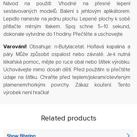
Návod na použití: Vhodné na přesné lepení
sestavovaných modelů. Balení s jehlovým aplikátorem.
Lepidlo naneste na jednu plochu. Lepené plochy k sobě
přitlačte mírným tlakem. Spoj schne 5–10 sekund,
dokonale vytvrdne do 1 hodiny. Přečtěte a uschovejte.
Varování!
Obsahuje: n-Butylacetat. Hořlavá kapalina a
páry. Může způsobit ospalost nebo závratě. Je-li nutná
lékařská pomoc, mějte po ruce obal nebo štítek výrobku.
Uchovávejte mimo dosah dětí. Před použitím si přečtěte
údaje na štítku. Chraňte před teplem/jiskrami/otevřeným
plamenem/horkými povrchy. Zákaz kouření. Tento
výrobek není hračka!
Related products
Show filtering