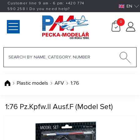
Customer line 9 am - 6 pm:
+420
774
EN
590 258
|
Do you need help?
0
Plastic models
AFV
1:76
1:76 Pz.Kpfw.II Ausf.F (Model Set)