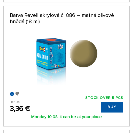
Barva Revell akrylová č. 086 – matná olivově
hnědá (18 ml)
STOCK OVER 5 PCS
36186
3,36 €
BUY
Monday 10.08. it can be at your place