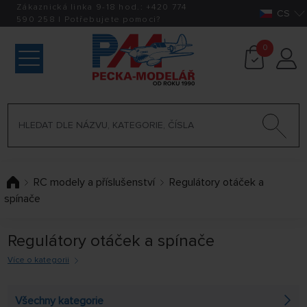
Zákaznická linka 9-18 hod.:
+420
774
CS
590 258
|
Potřebujete pomoci?
0
RC modely a příslušenství
Regulátory otáček a
spínače
Regulátory otáček a spínače
Více o kategorii
Regulátory otáček i spíče pro Vaše modely. Podívejte se
Všechny kategorie
do této sekce a vyberte si regulátor podle typu modelu.