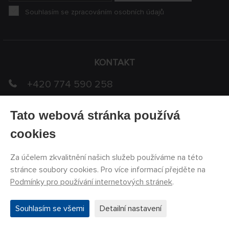
Souhlasím se zpracováním osobních údajů
KONTAKT
+420 774 590 258
info@
peckamodel.cz
Tato webová stránka používá
PRODEJNY
cookies
3x Praha
Za účelem zkvalitnění našich služeb používáme na této
stránce soubory cookies. Pro více informací přejděte na
VŠE O NÁKUPU
Podmínky pro používání internetových stránek
.
Obchodní podmínky
Souhlasím se všemi
Detailní nastavení
Formulář na vrácení zboží
Formulář pro reklamaci zboží