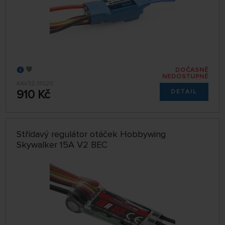
DOČASNĚ
NEDOSTUPNÉ
KAV32.31020
910 Kč
DETAIL
Střídavý regulátor otáček Hobbywing
Skywalker 15A V2 BEC