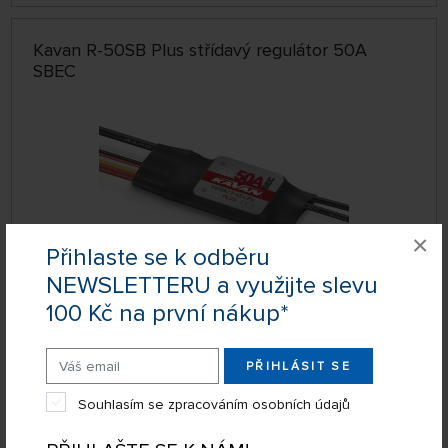
Kavan R-50SB Plus střídavý regulátor 50A
SBEC
×
Přihlaste se k odběru
NEWSLETTERU a využijte slevu
100 Kč na první nákup*
SKLADEM 2 KS
KAV32.42017
750 Kč
KOUPIT
PŘIHLÁSIT SE
Úterý 11.08. může být u Vás
Souhlasím se zpracováním osobních údajů