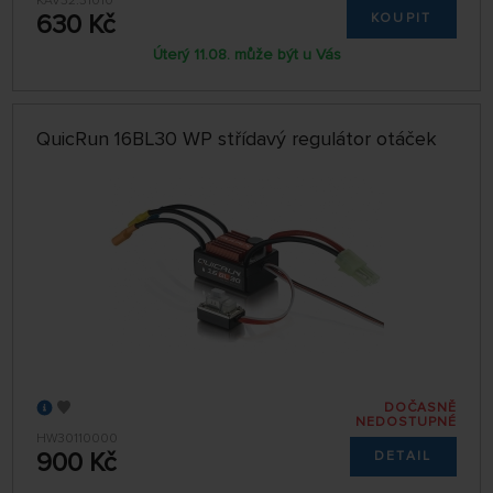
KAV32.31010
630 Kč
KOUPIT
Úterý 11.08. může být u Vás
QuicRun 16BL30 WP střídavý regulátor otáček
DOČASNĚ
NEDOSTUPNÉ
HW30110000
900 Kč
DETAIL