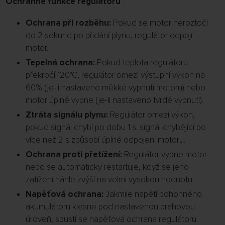
Ochranné funkce regulátoru
Ochrana při rozběhu:
Pokud se motor neroztočí
do 2 sekund po přidání plynu, regulátor odpojí
motor.
Tepelná ochrana:
Pokud teplota regulátoru
překročí 120°C, regulátor omezí výstupní výkon na
60% (je-li nastaveno měkké vypnutí motoru) nebo
motor úplně vypne (je-li nastaveno tvrdé vypnutí).
Ztráta signálu plynu:
Regulátor omezí výkon,
pokud signál chybí po dobu 1 s; signál chybějící po
více než 2 s způsobí úplné odpojení motoru.
Ochrana proti přetížení:
Regulátor vypne motor
nebo se automaticky restartuje, když se jeho
zatížení náhle zvýší na velmi vysokou hodnotu.
Napěťová ochrana:
Jakmile napětí pohonného
akumulátoru klesne pod nastavenou prahovou
úroveň, spustí se napěťová ochrana regulátoru.