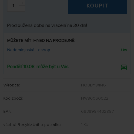
+
KOUPIT
-
Prodloužená doba na vrácení na 30 dní!
MŮŽETE MÍT IHNED NA PRODEJNĚ:
Nademlejnská - eshop
1 ks
Pondělí 10.08. může být u Vás
Výrobce:
HOBBYWING
Kód zboží:
HW80060022
EAN:
6938994402897
včetně Recyklačního poplatku:
1 Kč