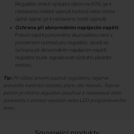
Regulátor omezí výstupní výkon na 60% (je-li
nastaveno měkké vypnutí motoru) nebo motor
úplně vypne (je-li nastaveno tvrdé vypnutí).
Ochrana při abnormálním napájecím napětí:
Pokud napětí pohonného akumulátoru není v
povoleném rozmezí pro regulátor, spustí se
ochrana při abnormálním napájecím napětí;
regulátor bude signalizovat výstrahu pípáním
motoru.
Tip:
Při vůbec prvním zapnutí regulátoru nejprve
proveďte kalibraci rozsahu plynu dle návodu. Teprve
potom je možno regulátor používat a nastavovat další
parametry s pomocí vysílače nebo LED programovacího
boxu.
Související produkty