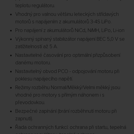
teplotu regulátoru.
Vhodný pro valnou většinu leteckých střídavých
motorů s napájením z akumulátorů 3-4S LiPo.
Pro napájení z akumulátorů NiCd, NiMH, LiPo, Li-ion
Výkonný spínaný stabilizátor napájení BEC 5,0 V se
zatížitelností až 5 A.
Nastavitelné časování pro optimální přizpůsobení
danému motoru.
Nastavitelný obvod PCO - odpojování motoru při
poklesu napájecího napětí.
Režimy rozběhu Normal/Měkký/Velmi měkký jsou
vhodné pro motory s přímým náhonem i s
převodovkou.
Bezpečné zapínání (brání rozběhnutí motoru při
zapnutí).
Řada ochranných funkcí: ochrana při startu, tepelná