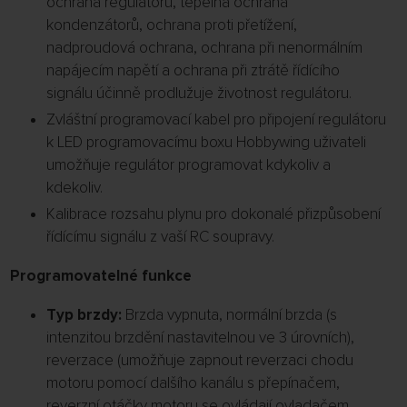
ochrana regulátoru, tepelná ochrana
kondenzátorů, ochrana proti přetížení,
nadproudová ochrana, ochrana při nenormálním
napájecím napětí a ochrana při ztrátě řídícího
signálu účinně prodlužuje životnost regulátoru.
Zvláštní programovací kabel pro připojení regulátoru
k LED programovacímu boxu Hobbywing uživateli
umožňuje regulátor programovat kdykoliv a
kdekoliv.
Kalibrace rozsahu plynu pro dokonalé přizpůsobení
řídícímu signálu z vaší RC soupravy.
Programovatelné funkce
Typ brzdy:
Brzda vypnuta, normální brzda (s
intenzitou brzdění nastavitelnou ve 3 úrovních),
reverzace (umožňuje zapnout reverzaci chodu
motoru pomocí dalšího kanálu s přepínačem,
reverzní otáčky motoru se ovládají ovladačem