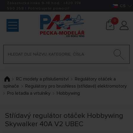
Zákaznická linka 9-18 hod.:
+420
774
CS
590 258
|
Potřebujete pomoci?
0
RC modely a příslušenství
Regulátory otáček a
spínače
Regulátory pro brushless (střídavé) elektromotory
Pro letadla a vrtulníky
Hobbywing
Střídavý regulátor otáček Hobbywing
Skywalker 40A V2 UBEC