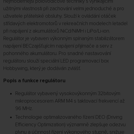
nejmodernější polovodičové techniky s vynikajícími
užitnými vlastnosti při zachování velmi jednoduché a pro
uživatele přátelské obsluhy. Slouží k ovládání otáček
střídavých elektromotorů v rekreačních modelech letadel
při napájení z akumulátorů NiCd/NiMH i LiPo/Li-ion.
Regulátor je vybaven výkonným spínaným stabilizátorem
napájení BECzajišťujícím napájení přijímače a serv z
pohonného akumulátoru. Pro snadné nastavování
regulátoru slouží speciální LED programovací box
Hobbywing, který je dodáván zvlášť.
Popis a funkce regulátoru
Regulátor vybavený vysokovýkonným 32bitovým
mikroprocesorem ARM M4 s taktovací frekvencí až
96 MHz.
Technologie optimalizovaného řízení DEO (Driving
Efficiency Optimization) významně zlepšuje odezvu
plynu a účinnost řízení výkonového stupně, snižuje