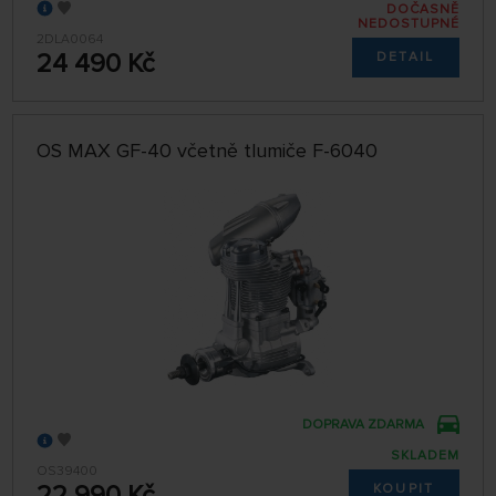
DOČASNĚ
NEDOSTUPNÉ
2DLA0064
24 490 Kč
DETAIL
OS MAX GF-40 včetně tlumiče F-6040
DOPRAVA ZDARMA
SKLADEM
OS39400
22 990 Kč
KOUPIT