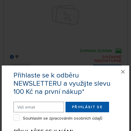
DOPRAVA ZDARMA
DOČASNĚ
NEDOSTUPNÉ
OS47101600
12 990 Kč
×
DETAIL
Přihlaste se k odběru
NEWSLETTERU a využijte slevu
100 Kč na první nákup*
OS SPEED R21 EURO II Combo s výfukem
EFRA-2098
PŘIHLÁSIT SE
Souhlasím se zpracováním osobních údajů