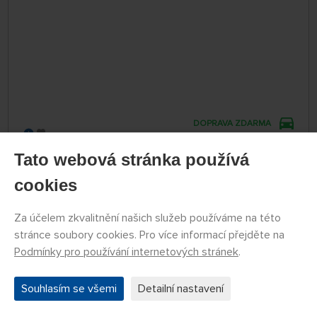
DOPRAVA ZDARMA
SKLADEM
OS1FH00
Tato webová stránka používá
10 499 Kč
KOUPIT
cookies
Úterý 11.08. na prodejně Nademlejnská
Středa 12.08. může být u Vás
Za účelem zkvalitnění našich služeb používáme na této
stránce soubory cookies. Pro více informací přejděte na
NAČÍST DALŠÍ
Podmínky pro používání internetových stránek
.
Souhlasím se všemi
Detailní nastavení
1
2
3