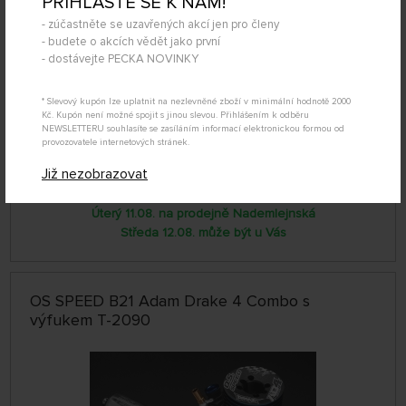
PŘIHLAŠTE SE K NÁM!
- zúčastněte se uzavřených akcí jen pro členy
- budete o akcích vědět jako první
- dostávejte PECKA NOVINKY
* Slevový kupón lze uplatnit na nezlevněné zboží v minimální hodnotě 2000
Kč. Kupón není možné spojit s jinou slevou. Přihlášením k odběru
DOPRAVA ZDARMA
NEWSLETTERU souhlasíte se zasíláním informací elektronickou formou od
provozovatele internetových stránek.
SKLADEM
OS1DR01
Již nezobrazovat
12 499 Kč
KOUPIT
Úterý 11.08. na prodejně Nademlejnská
Středa 12.08. může být u Vás
OS SPEED B21 Adam Drake 4 Combo s
výfukem T-2090