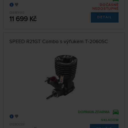
DOČASNĚ
NEDOSTUPNÉ
OS1EY00
11 699 Kč
DETAIL
SPEED R21GT Combo s výfukem T-2060SC
DOPRAVA ZDARMA
SKLADEM
OS1CC01