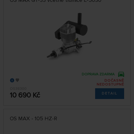
OS MAX GT-33 včetně tlumiče E-5030
DOPRAVA ZDARMA
DOČASNĚ
NEDOSTUPNÉ
OS38300
10 690 Kč
DETAIL
OS MAX - 105 HZ-R