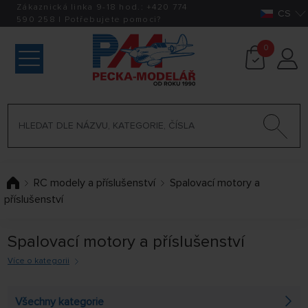
Zákaznická linka 9-18 hod.:
+420
774
CS
590 258
|
Potřebujete pomoci?
0
RC modely a příslušenství
Spalovací motory a
příslušenství
Spalovací motory a příslušenství
Více o kategorii
Spalovací motory jsou pro modely velmi důležité. Uvádějí
Všechny kategorie
tak model do pohybu. Podívejte se na naši nabídku