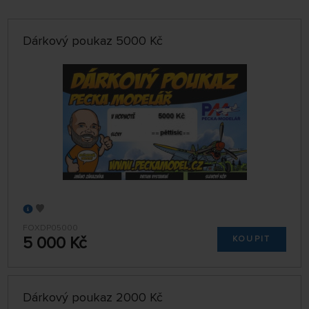
VÝROBCI
Dárkový poukaz 5000 Kč
POBOČKA
jen skladem
ŘADIT:
NEJNOVĚJŠÍ
32 NA STRÁNCE
FOXDP05000
5 000 Kč
KOUPIT
Dárkový poukaz 2000 Kč