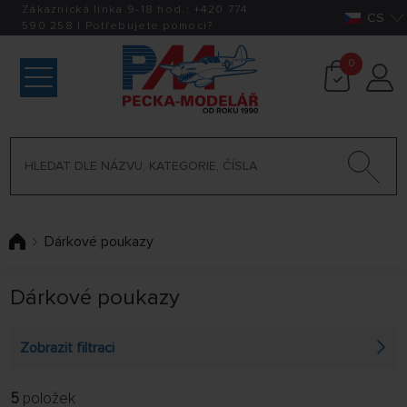
Zákaznická linka 9-18 hod.:
+420
774
CS
590 258
|
Potřebujete pomoci?
0
Dárkové poukazy
Dárkové poukazy
Zobrazit filtraci
5
položek
FILTROVAT: