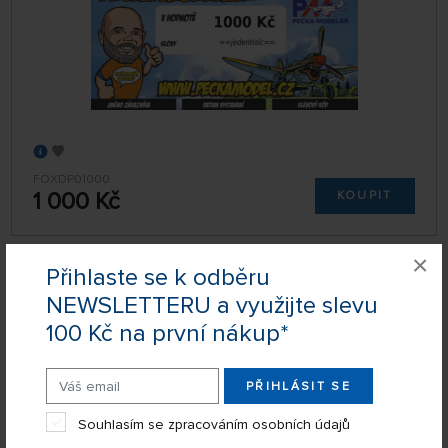
FOXDP01000
1 000 Kč
KOUPIT
×
Přihlaste se k odběru
Dárkový poukaz 500 Kč
NEWSLETTERU a využijte slevu
100 Kč na první nákup*
PŘIHLÁSIT SE
Souhlasím se zpracováním osobních údajů