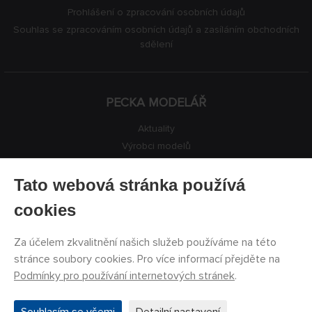
Prohlášení o zpracování osobních údajů
Souhlas se zpracováním osobních údajů a zasíláním obchodních
sdělení
PECKA MODELÁŘ
Aktuality
Výrobci modelů
Volná místa
Kontakty
Tato webová stránka používá
Registrace
cookies
Ochrana soukromí
Nastavení cookies
Za účelem zkvalitnění našich služeb používáme na této
Facebook
stránce soubory cookies. Pro více informací přejděte na
Podmínky pro používání internetových stránek
.
©
PECKA MODELÁŘ s.r.o.
2011 - 2026. Všechna práva