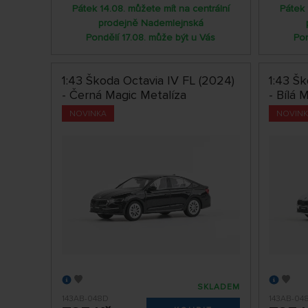
Pátek 14.08. můžete mít na centrální
Pátek 
prodejně Nademlejnská
Pondělí 17.08. může být u Vás
Pon
1:43 Škoda Octavia IV FL (2024)
1:43 Šk
- Černá Magic Metalíza
- Bílá 
NOVINKA
NOVIN
SKLADEM
143AB-048D
143AB-04