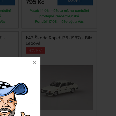
795 Kč
IT
KOUPIT
ntrální
Pátek 14.08. můžete mít na centrální
á
prodejně Nademlejnská
 Vás
Pondělí 17.08. může být u Vás
) -
1:43 Škoda Rapid 136 (1987) - Bílá
Ledová
NOVINKA
×