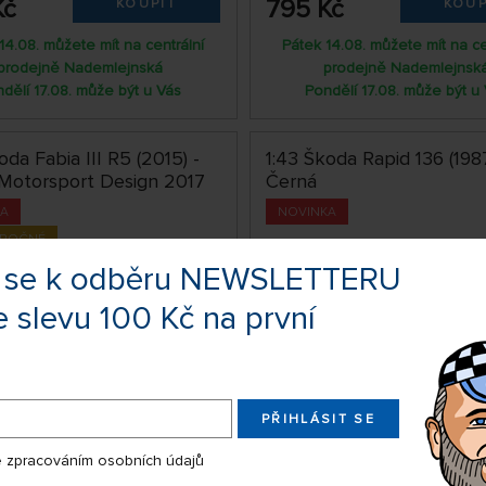
Kč
795 Kč
KOUPIT
KOUP
14.08. můžete mít na centrální
Pátek 14.08. můžete mít na ce
prodejně Nademlejnská
prodejně Nademlejnsk
dělí 17.08. může být u Vás
Pondělí 17.08. může být u
oda Fabia III R5 (2015) -
1:43 Škoda Rapid 136 (1987
Motorsport Design 2017
Černá
KA
NOVINKA
ÁROČNÉ
te se k odběru NEWSLETTERU
e slevu 100 Kč na první
PŘIHLÁSIT SE
 zpracováním osobních údajů