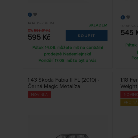
143ABS-708BM
SKLADEM
143ABSX-
0%
595,01 Kč
545 
595 Kč
KOUPIT
Pátek 
Pátek 14.08. můžete mít na centrální
prodejně Nademlejnská
Pon
Pondělí 17.08. může být u Vás
1:43 Škoda Fabia II FL (2010) -
1:18 Fe
Černá Magic Metalíza
Weight
NOVINKA
NOVIN
PRO N