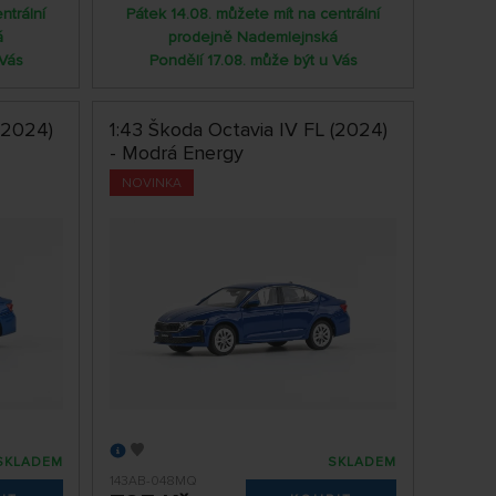
ntrální
Pátek 14.08. můžete mít na centrální
á
prodejně Nademlejnská
 Vás
Pondělí 17.08. může být u Vás
(2024)
1:43 Škoda Octavia IV FL (2024)
- Modrá Energy
NOVINKA
SKLADEM
SKLADEM
143AB-048MQ