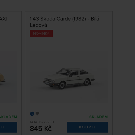
TAXI
1:43 Škoda Garde (1982) - Bílá
Ledová
NOVINKA
SKLADEM
SKLADEM
143ABS-722EB
845 Kč
IT
KOUPIT