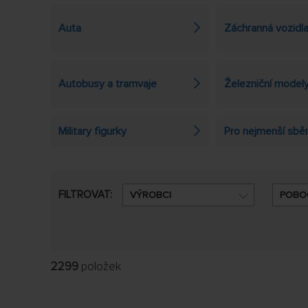
Auta
Záchranná vozidl
Autobusy a tramvaje
Železniční model
Military figurky
Pro nejmenší sbě
FILTROVAT:
VÝROBCI
POBO
2299
položek