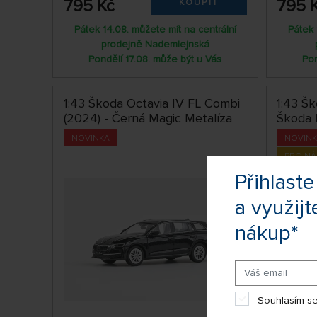
795 Kč
795 
KOUPIT
Pátek 14.08. můžete mít na centrální
Pátek 
prodejně Nademlejnská
Pondělí 17.08. může být u Vás
Pon
1:43 Škoda Octavia IV FL Combi
1:43 Šk
(2024) - Černá Magic Metalíza
Škoda 
NOVINKA
NOVIN
PRO N
Přihlas
a využijt
nákup*
Souhlasím se