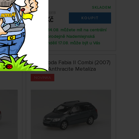
SKLADEM
SKLADEM
143ABS-720EB
695 Kč
IT
KOUPIT
ntrální
Pátek 14.08. můžete mít na centrální
á
prodejně Nademlejnská
 Vás
Pondělí 17.08. může být u Vás
 (2007)
1:43 Škoda Fabia II Combi (2007)
a
- Šedá Anthracite Metalíza
NOVINKA