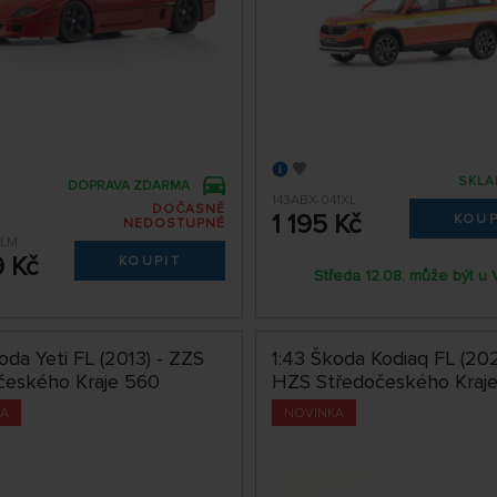
SKLA
DOPRAVA ZDARMA
143ABX-041XL
DOČASNĚ
1 195 Kč
KOUP
NEDOSTUPNÉ
RLM
9 Kč
KOUPIT
Středa 12.08. může být u 
oda Yeti FL (2013) - ZZS
1:43 Škoda Kodiaq FL (202
českého Kraje 560
HZS Středočeského Kraj
KA
NOVINKA