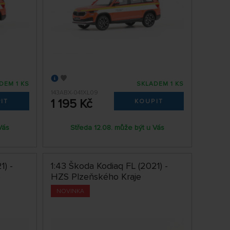
DEM 1 KS
SKLADEM 1 KS
143ABX-041XL09
1 195 Kč
IT
KOUPIT
Vás
Středa 12.08. může být u Vás
1) -
1:43 Škoda Kodiaq FL (2021) -
e
HZS Plzeňského Kraje
NOVINKA