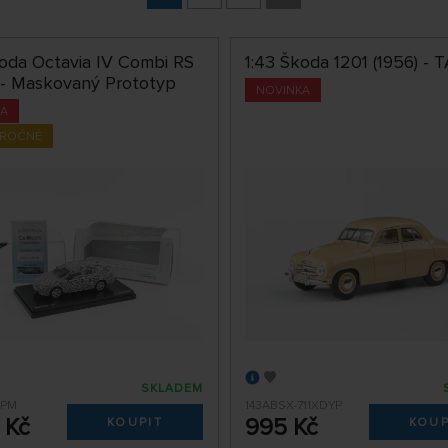
koda Octavia IV Combi RS
1:43 Škoda 1201 (1956) - 
 - Maskovaný Prototyp
NOVINKA
KA
ÁROČNÉ
SKLADEM
9PM
143ABSX-711XDYP
 Kč
995 Kč
KOUPIT
KOUP