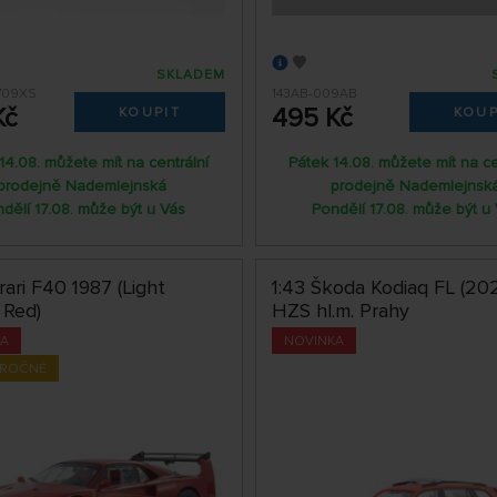
SKLADEM
709XS
143AB-009AB
Kč
495 Kč
KOUPIT
KOUP
14.08. můžete mít na centrální
Pátek 14.08. můžete mít na ce
prodejně Nademlejnská
prodejně Nademlejnsk
dělí 17.08. může být u Vás
Pondělí 17.08. může být u
rrari F40 1987 (Light
1:43 Škoda Kodiaq FL (202
 Red)
HZS hl.m. Prahy
KA
NOVINKA
ÁROČNÉ