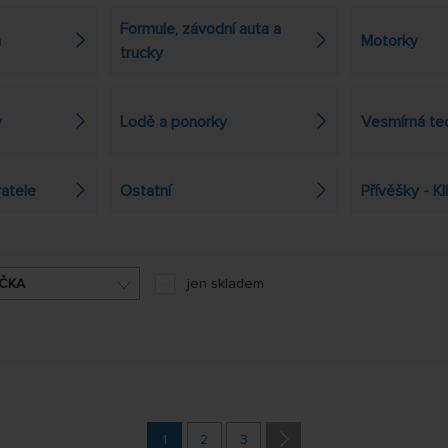
Formule, závodní auta a
a
Motorky
trucky
y
Lodě a ponorky
Vesmírná te
ratele
Ostatní
Přívěšky - K
ČKA
jen skladem
1
2
3