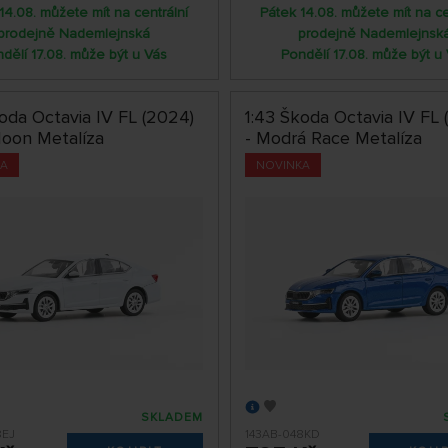
14.08. můžete mít na centrální
Pátek 14.08. můžete mít na ce
prodejně Nademlejnská
prodejně Nademlejnsk
dělí 17.08. může být u Vás
Pondělí 17.08. může být u
oda Octavia IV FL (2024)
1:43 Škoda Octavia IV FL 
Moon Metalíza
- Modrá Race Metalíza
KA
NOVINKA
SKLADEM
8EJ
143AB-048KD