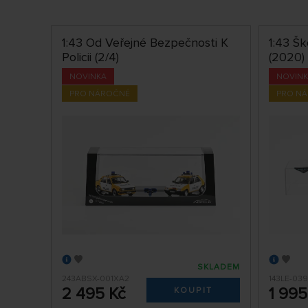
1:43 Od Veřejné Bezpečnosti K
1:43 Š
Policii (2/4)
(2020)
NOVINKA
NOVIN
PRO NÁROČNÉ
PRO N
SKLADEM
243ABSX-001XA2
143LE-03
2 495 Kč
1 995
KOUPIT