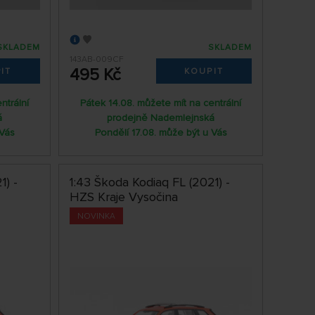
SKLADEM
SKLADEM
143AB-009CF
495 Kč
IT
KOUPIT
ntrální
Pátek 14.08. můžete mít na centrální
á
prodejně Nademlejnská
 Vás
Pondělí 17.08. může být u Vás
1) -
1:43 Škoda Kodiaq FL (2021) -
HZS Kraje Vysočina
NOVINKA