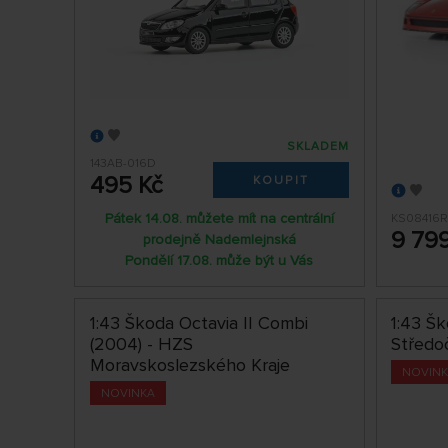
SKLADEM
143AB-016D
495 Kč
KOUPIT
Pátek 14.08. můžete mít na centrální
KS08416
9 79
prodejně Nademlejnská
Pondělí 17.08. může být u Vás
1:43 Škoda Octavia II Combi
1:43 Šk
(2004) - HZS
Středo
Moravskoslezského Kraje
NOVIN
NOVINKA