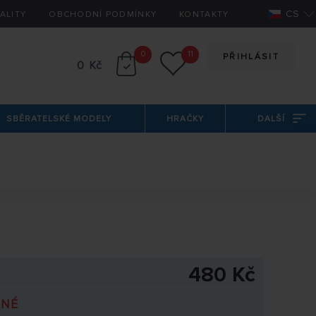
CS
ALITY
OBCHODNÍ PODMÍNKY
KONTAKTY
0
11
PŘIHLÁSIT
0 Kč
SBĚRATELSKÉ MODELY
HRAČKY
DALŠÍ
480 Kč
PNÉ