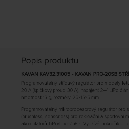
Popis produktu
KAVAN KAV32.31005 - KAVAN PRO-20SB ST
Programovatelný střídavý regulátor pro modely letad
20 A (špičkový proud: 30 A), napájení: 2–4 LiPo člá
hmotnost: 13 g, rozměry: 25×15×5 mm.
Programovatelný mikroprocesorový regulátor pro 
(brushless, sensorless) pro rekreační a sportovní 
akumulátorů LiPo/Li-ion/LiFe. Využívá pokročilou 