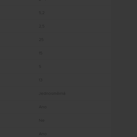
5,2
2,5
25
15
5
13
Jednosměrná
Ano
Ne
Ano