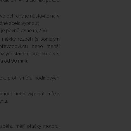
vidla 3,7 V na článek, pokud
é ochrany je nastavitelná v
žné zcela vypnout;
 je pevně dané (5,2 V);
, měkký rozběh (s pomalým
, převodovkou nebo menší
malým startem pro motory s
la od 90 mm);
k, proti směru hodinových
apnout nebo vypnout; může
ynu.
zběhu měří otáčky motoru.