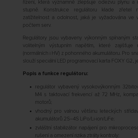
řízení, která významně zlepšuje odezvu plynu a 
stupně. Konstrukce regulátoru klade zřetel
zatížitelnost a odolnost, jaká je vyžadována ve
počtem serv.
Regulátory jsou vybaveny výkonným spínaným sta
volitelným výstupním napětím, které zajišťuje 
(normálních i HV) z pohonného akumulátoru. Pro sn
slouží speciální LED programovací karta FOXY G2, j
Popis a funkce regulátoru:
regulátor vybavený vysokovýkonným 32bit
M4 s taktovací frekvencí až 72 MHz, kompati
motorů;
vhodný pro valnou většinu leteckých stříd
akumulátorů 2S–4S LiPo/Li-ion/LiFe;
zvláštní stabilizátor napájení pro mikroproces
rušení a omezení rizika ztráty kontroly;