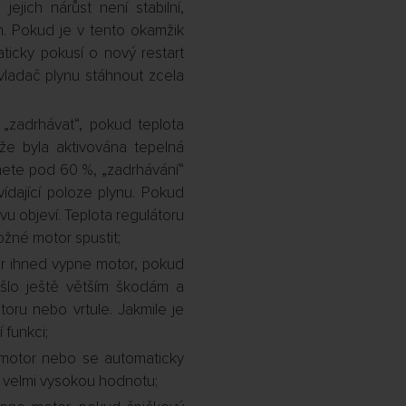
jich nárůst není stabilní,
h. Pokud je v tento okamžik
ticky pokusí o nový restart
ovladač plynu stáhnout zcela
zadrhávat“, pokud teplota
, že byla aktivována tepelná
hnete pod 60 %, „zadrhávání“
ídající poloze plynu. Pokud
u objeví. Teplota regulátoru
možné motor spustit;
r ihned vypne motor, pokud
šlo ještě větším škodám a
otoru nebo vrtule. Jakmile je
 funkci;
motor nebo se automaticky
na velmi vysokou hodnotu;