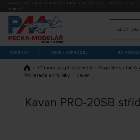
Zákaznická linka 9-18 hod.:
+420
774 590 258
|
Potřebujete
pomoci?
NOVINKY
AKCE / VÝPRODEJ
RC MODELY
RC modely a příslušenství
Regulátory otáček 
Pro letadla a vrtulníky
Kavan
Kavan PRO-20SB stříd