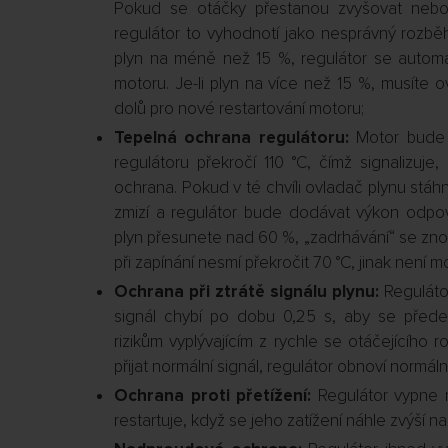
Pokud se otáčky přestanou zvyšovat nebo je
regulátor to vyhodnotí jako nesprávný rozbě
plyn na méně než 15 %, regulátor se automa
motoru. Je-li plyn na více než 15 %, musíte 
dolů pro nové restartování motoru;
Tepelná ochrana regulátoru:
Motor bude „
regulátoru překročí 110 °C, čímž signalizuje
ochrana. Pokud v té chvíli ovladač plynu stá
zmizí a regulátor bude dodávat výkon odpov
plyn přesunete nad 60 %, „zadrhávání“ se znov
při zapínání nesmí překročit 70 °C, jinak není 
Ochrana při ztrátě signálu plynu:
Reguláto
signál chybí po dobu 0,25 s, aby se přede
rizikům vyplývajícím z rychle se otáčejícího r
přijat normální signál, regulátor obnoví normální
Ochrana proti přetížení:
Regulátor vypne 
restartuje, když se jeho zatížení náhle zvýší 