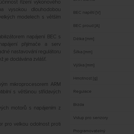
účinnost řízení výkonového
 na vysokou dlouhodobou
BEC napětí [V]
 velkých modelech s větším
BEC proud [A]
bilizátorem napájení BEC s
Délka [mm]
napájení přijímače a serv
adné nastavování regulátoru
Šířka [mm]
ež je dodávána zvlášť.
Výška [mm]
Hmotnost [g]
ovým mikroprocesorem ARM
bilní s většinou střídavých
Regulace
Brzda
avých motorů s napájením z
Vstup pro senzory
or pro velkou odolnost proti
Programovatelný