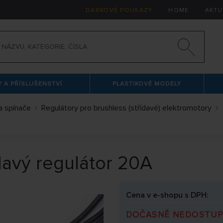
DÁRKOVÉ POUKAZY
HOME
AKTU
 A PŘÍSLUŠENSTVÍ
PLASTIKOVÉ MODELY
a spínače
Regulátory pro brushless (střídavé) elektromotory
avý regulátor 20A
Cena v e-shopu s DPH:
DOČASNĚ NEDOSTU