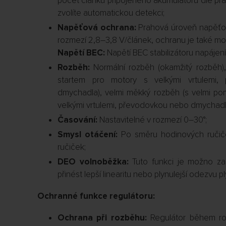
počet článků připojeného akumulátoru dle pra
zvolíte automatickou detekci;
Napěťová ochrana:
Prahová úroveň napěťov
rozmezí 2,8–3,8 V/článek, ochranu je také mo
Napětí BEC:
Napětí BEC stabilizátoru napájení
Rozběh:
Normální rozběh (okamžitý rozběh)
startem pro motory s velkými vrtulemi
dmychadla), velmi měkký rozběh (s velmi po
velkými vrtulemi, převodovkou nebo dmychad
Časování:
Nastavitelné v rozmezí 0–30°;
Smysl otáčení:
Po směru hodinových ručiče
ručiček;
DEO volnoběžka:
Tuto funkci je možno z
přinést lepší linearitu nebo plynulejší odezvu pl
Ochranné funkce regulátoru:
Ochrana při rozběhu:
Regulátor během ro