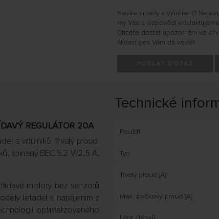
Nevíte si rady s výběrem? Nejso
my Vás s odpovědí kontaktujeme
Chcete dostat upozornění ve chvíl
hlídací pes Vám dá vědět.
POSLAT DOTAZ
Technické infor
ŘÍDAVÝ REGULÁTOR 20A
Použití
el a vrtulníků. Trvalý proud:
nků, spínaný BEC 5,2 V/2,5 A,
Typ
Trvalý proud [A]
střídavé motory bez senzorů
Max. špičkový proud [A]
modely letadel s napájením z
technologii optimalizovaného
LiXX článků