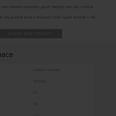
u Vám některé parametry jasné? Napište nám Váš dotaz a
.
i, kdy produkt bude k dispozici? Stačí vyplnit formulář a náš
HLÍDAT DOSTUPNOST
mace
Letadla, vrtulníky
Střídavý
20
30
2–4