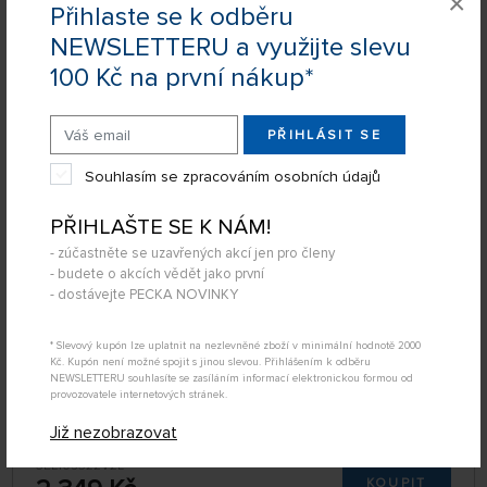
×
Přihlaste se k odběru
Zobrazit filtraci
NEWSLETTERU a využijte slevu
100 Kč na první nákup*
2
položky
FILTROVAT:
ŘADIT:
PŘIHLÁSIT SE
ABECEDNĚ
jen skladem
AXI 2814/20 V2 LONG střídavý motor
Souhlasím se zpracováním osobních údajů
64 NA STRÁNCE
PŘIHLAŠTE SE K NÁM!
- zúčastněte se uzavřených akcí jen pro členy
- budete o akcích vědět jako první
- dostávejte PECKA NOVINKY
* Slevový kupón lze uplatnit na nezlevněné zboží v minimální hodnotě 2000
Kč. Kupón není možné spojit s jinou slevou. Přihlášením k odběru
NEWSLETTERU souhlasíte se zasíláním informací elektronickou formou od
provozovatele internetových stránek.
Již nezobrazovat
SKLADEM
3EL105322V2L
KOUPIT