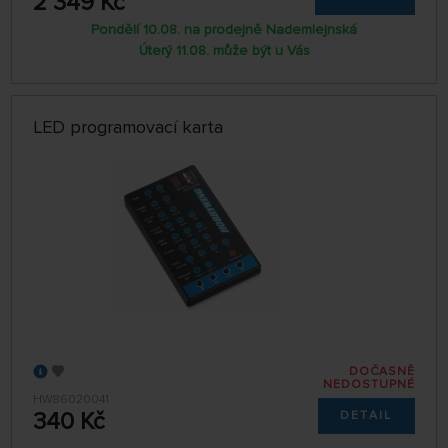
2 349 Kč
Pondělí 10.08. na prodejně Nademlejnská
Úterý 11.08. může být u Vás
LED programovací karta
DOČASNĚ
NEDOSTUPNÉ
HW86020041
340 Kč
DETAIL