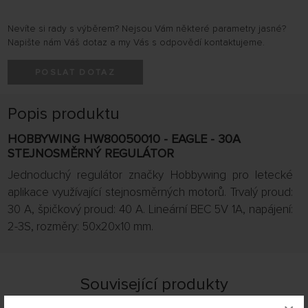
Nevíte si rady s výběrem? Nejsou Vám některé parametry jasné?
Napište nám Váš dotaz a my Vás s odpovědí kontaktujeme.
POSLAT DOTAZ
Popis produktu
HOBBYWING HW80050010 - EAGLE - 30A
STEJNOSMĚRNÝ REGULÁTOR
Jednoduchý regulátor značky Hobbywing pro letecké
aplikace využívající stejnosměrných motorů. Trvalý proud:
30 A, špičkový proud: 40 A. Lineární BEC 5V 1A, napájení:
2-3S, rozměry: 50x20x10 mm.
Související produkty