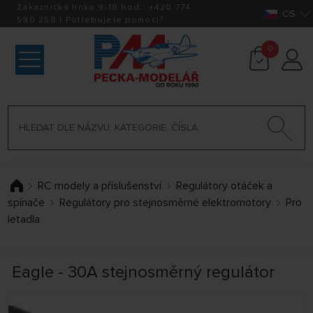
Zákaznická linka 9-18 hod.:
+420
774
CS
590 258
|
Potřebujete pomoci?
0
RC modely a příslušenství
Regulátory otáček a
spínače
Regulátory pro stejnosměrné elektromotory
Pro
letadla
Eagle - 30A stejnosměrný regulátor