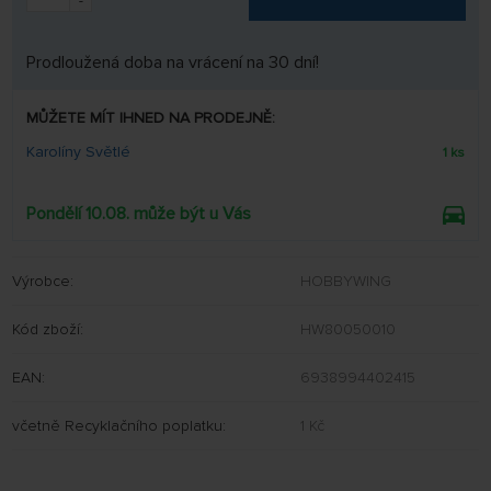
-
Prodloužená doba na vrácení na 30 dní!
MŮŽETE MÍT IHNED NA PRODEJNĚ:
Karolíny Světlé
1 ks
Pondělí 10.08. může být u Vás
Výrobce:
HOBBYWING
Kód zboží:
HW80050010
EAN:
6938994402415
včetně Recyklačního poplatku:
1 Kč