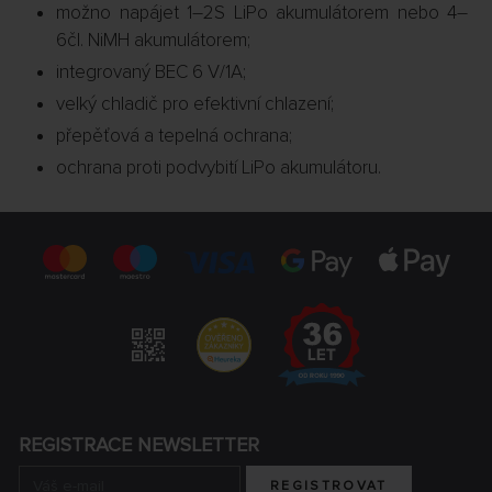
možno napájet 1–2S LiPo akumulátorem nebo 4–
6čl. NiMH akumulátorem;
integrovaný BEC 6 V/1A;
velký chladič pro efektivní chlazení;
přepěťová a tepelná ochrana;
ochrana proti podvybití LiPo akumulátoru.
REGISTRACE NEWSLETTER
REGISTROVAT