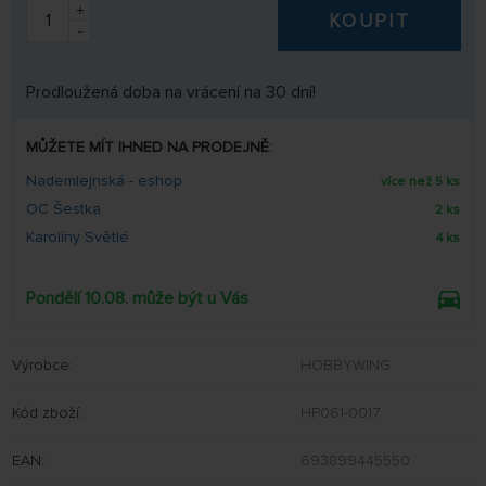
+
KOUPIT
-
Prodloužená doba na vrácení na 30 dní!
MŮŽETE MÍT IHNED NA PRODEJNĚ:
Nademlejnská - eshop
více než 5 ks
OC Šestka
2 ks
Karolíny Světlé
4 ks
Pondělí 10.08. může být u Vás
Výrobce:
HOBBYWING
Kód zboží:
HP061-0017
EAN:
693899445550