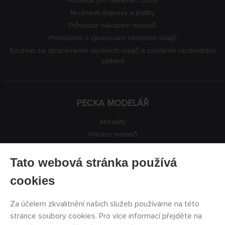
Formulář pro reklamaci zboží
Možnosti dopravy a platby
Průvodce nákupem modelů
Prohlášení o zpracování osobních údajů
Souhlas se zpracováním osobních údajů a zasíláním obchodních
sdělení
PECKA MODELÁŘ
Aktuality
Výrobci modelů
Volná místa
Kontakty
Tato webová stránka používá
Registrace
cookies
Ochrana soukromí
Nastavení cookies
Za účelem zkvalitnění našich služeb používáme na této
Facebook
stránce soubory cookies. Pro více informací přejděte na