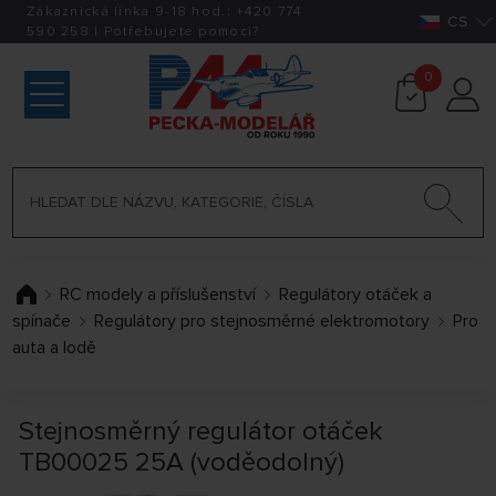
Zákaznická linka 9-18 hod.:
+420
774
CS
590 258
|
Potřebujete pomoci?
0
RC modely a příslušenství
Regulátory otáček a
spínače
Regulátory pro stejnosměrné elektromotory
Pro
auta a lodě
Stejnosměrný regulátor otáček
TB00025 25A (voděodolný)