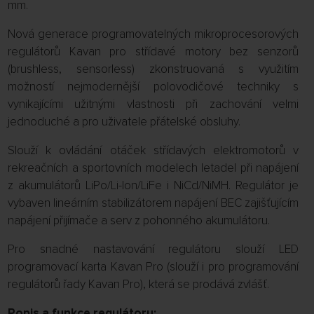
mm.
Nová generace programovatelných mikroprocesorových
regulátorů Kavan pro střídavé motory bez senzorů
(brushless, sensorless) zkonstruovaná s využitím
možností nejmodernější polovodičové techniky s
vynikajícími užitnými vlastnosti při zachování velmi
jednoduché a pro uživatele přátelské obsluhy.
Slouží k ovládání otáček střídavých elektromotorů v
rekreačních a sportovních modelech letadel při napájení
z akumulátorů LiPo/Li-Ion/LiFe i NiCd/NiMH. Regulátor je
vybaven lineárním stabilizátorem napájení BEC zajišťujícím
napájení přijímače a serv z pohonného akumulátoru.
Pro snadné nastavování regulátoru slouží LED
programovací karta Kavan Pro (slouží i pro programování
regulátorů řady Kavan Pro), která se prodává zvlášť.
Popis a funkce regulátoru: