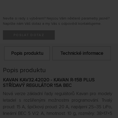
Nevíte si rady s výběrem? Nejsou Vám některé parametry jasné?
Napište nám Váš dotaz a my Vás s odpovědí kontaktujeme.
POSLAT DOTAZ
Popis produktu
Technické informace
Popis produktu
KAVAN KAV32.42020 - KAVAN R-15B PLUS
STŘÍDAVÝ REGULÁTOR 15A BEC
Nová verze základní řady regulátorů Kavan pro modely
letadel s rozšířenými možnostmi programování. Trvalý
proud: 15 A, špičkový proud: 20 A, napájení 2S–3S LiPo,
lineární BEC 5 V/2 A, hmotnost: 10 g, rozměry: 38×17×5