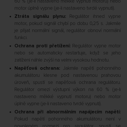
60 % (je-li nastaveno měkké vypnutí motoru) nebo
motor úplně vypne (je-li nastaveno tvrdé vypnutí).
Ztráta signálu plynu:
Regulátor ihned vypne
motor, pokud signál chybí po dobu 0,25 s. Jakmile
je přijat normální signál, regulátor obnoví normální
funkci.
Ochrana proti přetížení:
Regulátor vypne motor
nebo se automaticky restartuje, když se jeho
zatížení náhle zvýší na velmi vysokou hodnotu.
Napěťová ochrana:
Jakmile napětí pohonného
akumulátoru klesne pod nastavenou prahovou
úroveň, spustí se napěťová ochrana regulátoru.
Regulátor omezí výstupní výkon na 60 % (je-li
nastaveno měkké vypnutí motoru) nebo motor
úplně vypne (je-li nastaveno tvrdé vypnutí).
Ochrana při abnormálním napájecím napětí:
Pokud napětí pohonného akumulátoru není v
povoleném rozmezí pro regulátor, spustí se