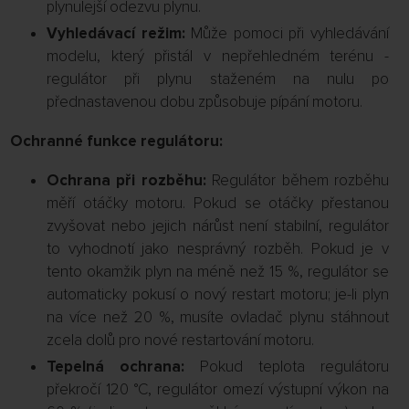
plynulejší odezvu plynu.
Vyhledávací režim:
Může pomoci při vyhledávání
modelu, který přistál v nepřehledném terénu -
regulátor při plynu staženém na nulu po
přednastavenou dobu způsobuje pípání motoru.
Ochranné funkce regulátoru:
Ochrana při rozběhu:
Regulátor během rozběhu
měří otáčky motoru. Pokud se otáčky přestanou
zvyšovat nebo jejich nárůst není stabilní, regulátor
to vyhodnotí jako nesprávný rozběh. Pokud je v
tento okamžik plyn na méně než 15 %, regulátor se
automaticky pokusí o nový restart motoru; je-li plyn
na více než 20 %, musíte ovladač plynu stáhnout
zcela dolů pro nové restartování motoru.
Tepelná ochrana:
Pokud teplota regulátoru
překročí 120 °C, regulátor omezí výstupní výkon na