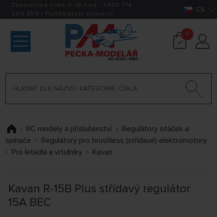
Zákaznická linka 9-18 hod.:
+420
774
CS
590 258
|
Potřebujete pomoci?
0
RC modely a příslušenství
Regulátory otáček a
spínače
Regulátory pro brushless (střídavé) elektromotory
Pro letadla a vrtulníky
Kavan
Kavan R-15B Plus střídavý regulátor
15A BEC