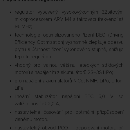
regulátor vybavený vysokovýkonným 32bitovým
mikroprocesorem ARM M4 s taktovací frekvencí až
96 MHz;
technologie optimalizovaného řízení DEO (Driving
Efficiency Optimization) významně zlepšuje odezvu
plynu a účinnost řízení výkonového stupně, snižuje
teplotu regulátoru;
vhodný pro valnou většinu leteckých střídavých
motorů s napájením z akumulátorů 2S–3S LiPo;
pro napájení z akumulátorů NiCd, NiMH, LiPo, Li-Ion,
LiFe;
lineární stabilizátor napájení BEC 5,0 V se
zatížitelností až 2,0 A;
nastavitelné časování pro optimální přizpůsobení
danému motoru;
nastavitelný obvod PCO – odpojování motoru při