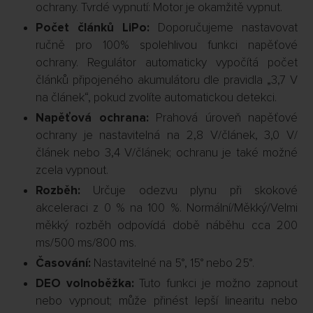
ochrany. Tvrdé vypnutí: Motor je okamžitě vypnut.
Počet článků LiPo:
Doporučujeme nastavovat
ručně pro 100% spolehlivou funkci napěťové
ochrany. Regulátor automaticky vypočítá počet
článků připojeného akumulátoru dle pravidla „3,7 V
na článek“, pokud zvolíte automatickou detekci.
Napěťová ochrana:
Prahová úroveň napěťové
ochrany je nastavitelná na 2,8 V/článek, 3,0 V/
článek nebo 3,4 V/článek; ochranu je také možné
zcela vypnout.
Rozběh:
Určuje odezvu plynu při skokové
akceleraci z 0 % na 100 %. Normální/Měkký/Velmi
měkký rozběh odpovídá době náběhu cca 200
ms/500 ms/800 ms.
Časování:
Nastavitelné na 5°, 15° nebo 25°.
DEO volnoběžka:
Tuto funkci je možno zapnout
nebo vypnout; může přinést lepší linearitu nebo