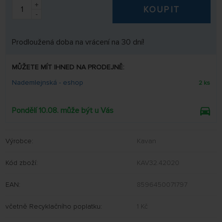
+
KOUPIT
-
Prodloužená doba na vrácení na 30 dní!
MŮŽETE MÍT IHNED NA PRODEJNĚ:
Nademlejnská - eshop
2 ks
Pondělí 10.08. může být u Vás
Výrobce:
Kavan
Kód zboží:
KAV32.42020
EAN:
8596450071797
včetně Recyklačního poplatku:
1 Kč