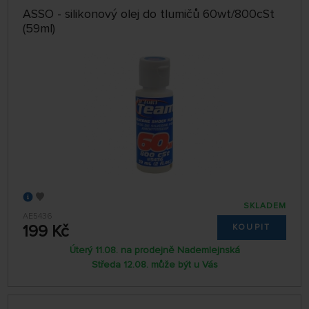
ASSO - silikonový olej do tlumičů 60wt/800cSt
(59ml)
SKLADEM
AE5436
199 Kč
KOUPIT
Úterý 11.08. na prodejně Nademlejnská
Středa 12.08. může být u Vás