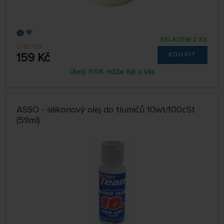
SKLADEM 2 KS
C-82700
159 Kč
KOUPIT
Úterý 11.08. může být u Vás
ASSO - silikonový olej do tlumičů 10wt/100cSt
(59ml)