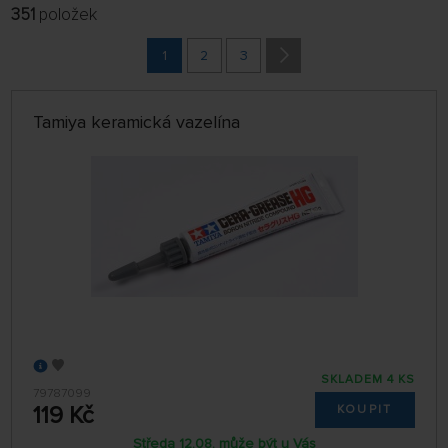
351
položek
FILTROVAT:
VÝROBCI
1
2
3
POBOČKA
Tamiya keramická vazelína
jen skladem
ŘADIT:
NEJPRODÁVANĚJŠÍ
32 NA STRÁNCE
SKLADEM 4 KS
79787099
119 Kč
KOUPIT
Středa 12.08. může být u Vás