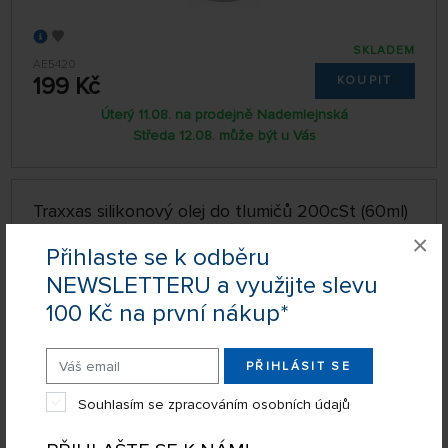
SKLADEM
AE5420
199 Kč
KOUPIT
Úterý 11.08. na prodejně Nademlejnská
Středa 12.08. může být u Vás
Traxxas silikonový olej do tlumičů 200cSt (60ml)
×
AKČNÍ CENA
-3%
Přihlaste se k odběru
NEWSLETTERU a využijte slevu
100 Kč na první nákup*
PŘIHLÁSIT SE
Souhlasím se zpracováním osobních údajů