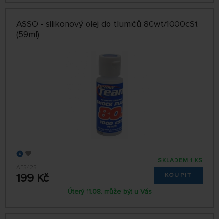
ASSO - silikonový olej do tlumičů 80wt/1000cSt
(59ml)
SKLADEM 1 KS
AE5425
199 Kč
KOUPIT
Úterý 11.08. může být u Vás