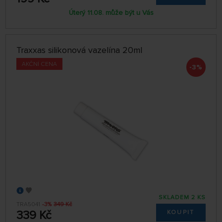
Úterý 11.08. může být u Vás
Traxxas silikonová vazelína 20ml
AKČNÍ CENA
-3%
SKLADEM 2 KS
TRA5041
-3%
349 Kč
339 Kč
KOUPIT