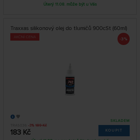
Úterý 11.08. může být u Vás
Traxxas silikonový olej do tlumičů 900cSt (60ml)
AKČNÍ CENA
-3%
SKLADEM
TRA5036
-3%
189 Kč
183 Kč
KOUPIT