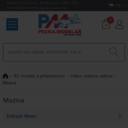
Zákaznická linka 9-18 hod.:
+420
774
CS
590 258
|
Potřebujete pomoci?
0
RC modely a příslušenství
Palivo, maziva, aditiva
Maziva
Maziva
Zobrazit filtraci