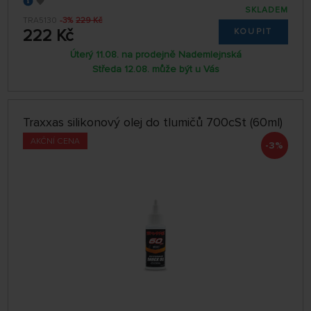
SKLADEM
TRA5130
-3%
229 Kč
222 Kč
KOUPIT
Úterý 11.08. na prodejně Nademlejnská
Středa 12.08. může být u Vás
Traxxas silikonový olej do tlumičů 700cSt (60ml)
AKČNÍ CENA
-3%