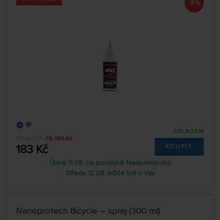
-3%
SKLADEM
TRA5037
-3%
189 Kč
183 Kč
KOUPIT
Úterý 11.08. na prodejně Nademlejnská
Středa 12.08. může být u Vás
Nanoprotech Bicycle – sprej (300 ml)