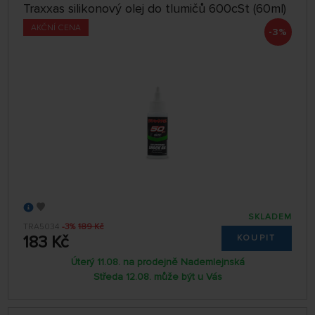
Traxxas silikonový olej do tlumičů 600cSt (60ml)
AKČNÍ CENA
-3%
SKLADEM
TRA5034
-3%
189 Kč
183 Kč
KOUPIT
Úterý 11.08. na prodejně Nademlejnská
Středa 12.08. může být u Vás