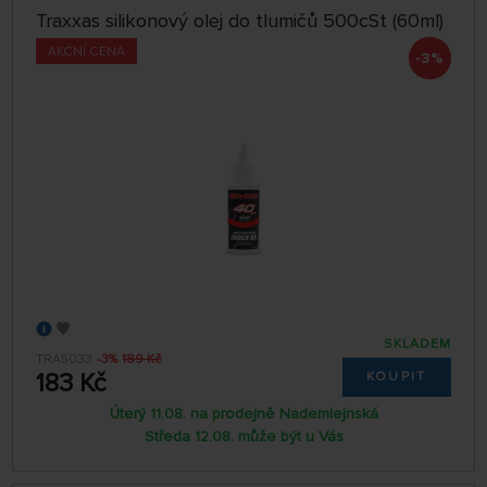
Traxxas silikonový olej do tlumičů 500cSt (60ml)
AKČNÍ CENA
-3%
SKLADEM
TRA5033
-3%
189 Kč
183 Kč
KOUPIT
Úterý 11.08. na prodejně Nademlejnská
Středa 12.08. může být u Vás