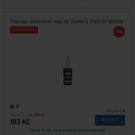
Traxxas silikonový olej do tlumičů 350cSt (60ml)
AKČNÍ CENA
-3%
SKLADEM
TRA5032
-3%
189 Kč
183 Kč
KOUPIT
Úterý 11.08. na prodejně Nademlejnská