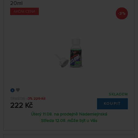
20ml
AKČNÍ CENA
-3%
SKLADEM
TRA5136
-3%
229 Kč
222 Kč
KOUPIT
Úterý 11.08. na prodejně Nademlejnská
Středa 12.08. může být u Vás