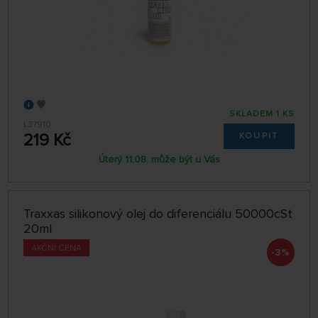
SKLADEM 1 KS
L37910
219 Kč
KOUPIT
Úterý 11.08. může být u Vás
Traxxas silikonový olej do diferenciálu 50000cSt
20ml
AKČNÍ CENA
-3%