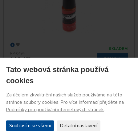
SKLADEM
RP-0494
149 Kč
KOUPIT
Tato webová stránka používá
Úterý 11.08. na prodejně Nademlejnská
Středa 12.08. může být u Vás
cookies
Za účelem zkvalitnění našich služeb používáme na této
NAČÍST DALŠÍ
stránce soubory cookies. Pro více informací přejděte na
Podmínky pro používání internetových stránek
.
1
2
3
Souhlasím se všemi
Detailní nastavení