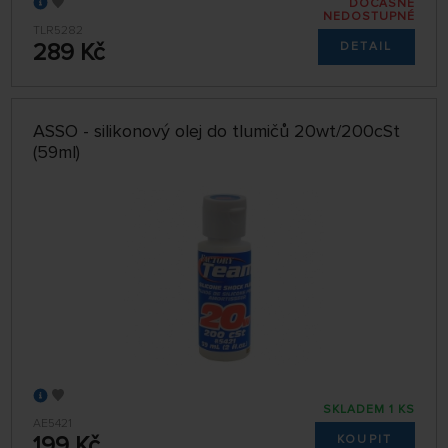
DOČASNĚ
NEDOSTUPNÉ
TLR5282
289 Kč
DETAIL
ASSO - silikonový olej do tlumičů 20wt/200cSt
(59ml)
SKLADEM 1 KS
AE5421
199 Kč
KOUPIT