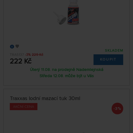
SKLADEM
TRA5137
-3%
229 Kč
222 Kč
KOUPIT
Úterý 11.08. na prodejně Nademlejnská
Středa 12.08. může být u Vás
Traxxas lodní mazací tuk 30ml
AKČNÍ CENA
-3%