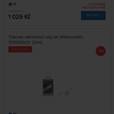
DOČASNĚ
NEDOSTUPNÉ
DYNE4200
1 029 Kč
DETAIL
Traxxas silikonový olej do diferenciálu
100000cSt 20ml
AKČNÍ CENA
-3%