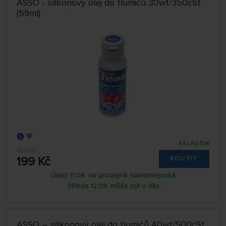
ASSO - silikonový olej do tlumičů 30wt/350cSt
(59ml)
SKLADEM
AE5422
199 Kč
KOUPIT
Úterý 11.08. na prodejně Nademlejnská
Středa 12.08. může být u Vás
ASSO – silikonový olej do tlumičů 40wt/500cSt