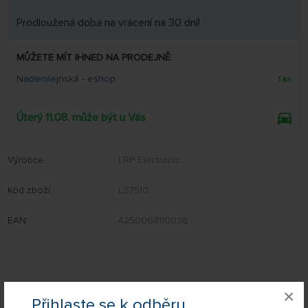
Prodloužená doba na vrácení na 30 dní!
MŮŽETE MÍT IHNED NA PRODEJNĚ:
Nademlejnská - eshop
1 ks
Úterý 11.08. může být u Vás
Výrobce:
LRP Electronic
Kód zboží:
L37910
EAN:
4250068110036
Nevíte si rady s výběrem? Nejsou Vám některé parametry jasné?
×
Přihlaste se k odběru
Napište nám Váš dotaz a my Vás s odpovědí kontaktujeme.