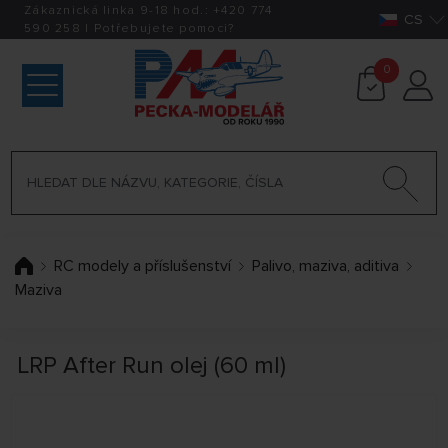
Zákaznická linka 9-18 hod.:
+420
774
CS
590 258
|
Potřebujete pomoci?
0
RC modely a příslušenství
Palivo, maziva, aditiva
Maziva
LRP After Run olej (60 ml)