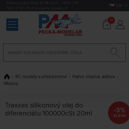
Zákaznická linka 9-18 hod.:
+420
774
CS
590 258
|
Potřebujete pomoci?
0
RC modely a příslušenství
Palivo, maziva, aditiva
Maziva
Traxxas silikonový olej do
-3%
diferenciálu 100000cSt 20ml
SLEVA