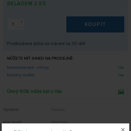
SKLADEM 2 KS
+
KOUPIT
-
Prodloužená doba na vrácení na 30 dní!
MŮŽETE MÍT IHNED NA PRODEJNĚ:
Nademlejnská - eshop
1 ks
Karolíny Světlé
1 ks
Úterý 11.08. může být u Vás
Výrobce:
Traxxas
Kód zboží:
TRA5748
×