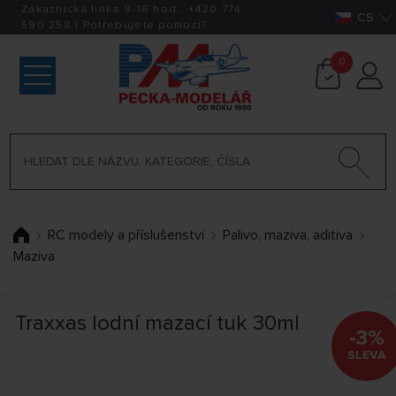
Zákaznická linka 9-18 hod.:
+420
774
CS
590 258
|
Potřebujete pomoci?
0
RC modely a příslušenství
Palivo, maziva, aditiva
Maziva
Traxxas lodní mazací tuk 30ml
-3%
SLEVA