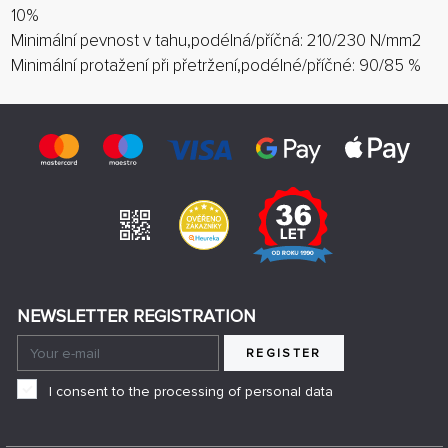
10%
Minimální pevnost v tahu,podélná/příčná: 210/230 N/mm2
Minimální protažení při přetržení,podélné/příčné: 90/85 %
NEWSLETTER REGISTRATION
REGISTER
I consent to the processing of personal data