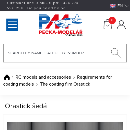
Customer line 9 am - 6 pm:
+420
774
EN
590 258
|
Do you need help?
0
RC models and accessories
Requirements for
coating models
The coating film Orastick
Orastick šedá