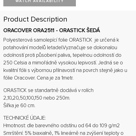
WATCH AVAILABILITY
Product Description
ORACOVER ORA2511 - ORASTICK ŠEDÁ
Polyesterová samolepící folie ORASTICK je určená k
potahování modelů letadel.Vyznačuje se dokonalou
odolností proti působení paliva, tepelnou odolností do
250 Celsia a mimořádně vysokou lepivostí. Jedná se o
kvalitní fólii s výbornou přilnavostí na povrch stejně jako u
fólie Oracover. Cena je za 1metr.
ORASTICK se standartně dodává v rolích
2,10,20,50,100,150 nebo 250m.
Šířka je 60 cm.
TECHNICKÉ ÚDAJE:
Hmotnost: dle barevného odstínu od 64 do 109 g/m2
Smrštění: 5% biaxialně, 1% lineárně na zvýšení teploty o