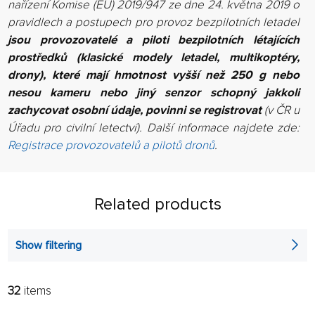
nařízení Komise (EU) 2019/947 ze dne 24. května 2019 o
pravidlech a postupech pro provoz bezpilotních letadel
jsou provozovatelé a piloti bezpilotních létajících
prostředků (klasické modely letadel, multikoptéry,
drony), které mají hmotnost vyšší než 250 g nebo
nesou kameru nebo jiný senzor schopný jakkoli
zachycovat osobní údaje, povinni se registrovat
(v ČR u
Úřadu pro civilní letectví). Další informace najdete zde:
Registrace provozovatelů a pilotů dronů
.
Related products
Show filtering
32
items
FILTER:
SORT: