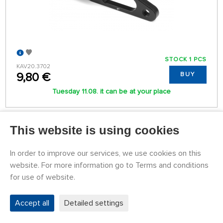
STOCK 1 PCS
KAV20.3702
9,80 €
BUY
Tuesday 11.08. it can be at your place
This website is using cookies
Servopáka hliníková 32mm (1,25″), 25 zubů, M3
In order to improve our services, we use cookies on this
website. For more information go to Terms and conditions
for use of website.
Accept all
Detailed settings