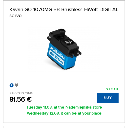
ALPHABETICALLY
only in stock
Kavan GO-1070MG BB Brushless HiVolt DIGITAL
64 ON PAGE
servo
STOCK
KAV20.1070MG
81,56 €
BUY
Tuesday 11.08. at the Nademlejnská store
Wednesday 12.08. it can be at your place