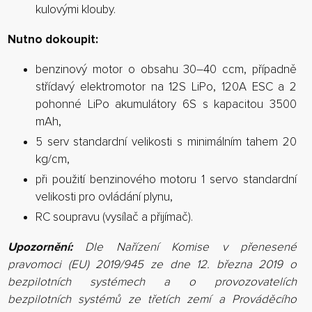
kulovými klouby.
Nutno dokoupit:
benzinový motor o obsahu 30–40 ccm, případně
střídavý elektromotor na 12S LiPo, 120A ESC a 2
pohonné LiPo akumulátory 6S s kapacitou 3500
mAh,
5 serv standardní velikosti s minimálním tahem 20
kg/cm,
při použití benzinového motoru 1 servo standardní
velikosti pro ovládání plynu,
RC soupravu (vysílač a přijímač).
Upozornění:
Dle Nařízení Komise v přenesené
pravomoci (EU) 2019/945 ze dne 12. března 2019 o
bezpilotních systémech a o provozovatelích
bezpilotních systémů ze třetích zemí a Prováděcího