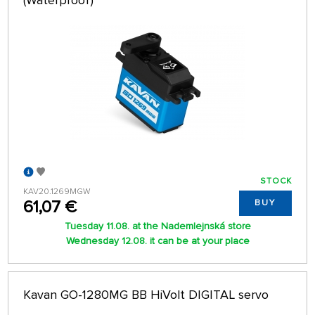
(Waterproof)
STOCK
KAV20.1269MGW
61,07 €
BUY
Tuesday 11.08. at the Nademlejnská store
Wednesday 12.08. it can be at your place
Kavan GO-1280MG BB HiVolt DIGITAL servo