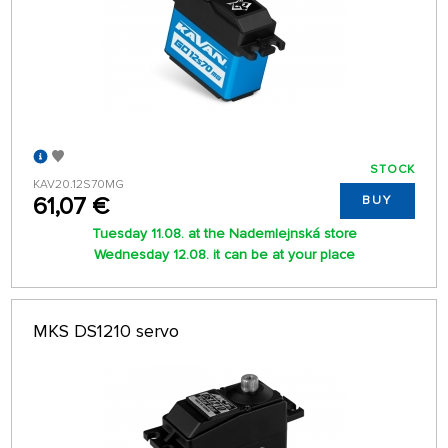
STOCK
KAV20.12S70MG
61,07 €
BUY
Tuesday 11.08. at the Nademlejnská store
Wednesday 12.08. it can be at your place
MKS DS1210 servo