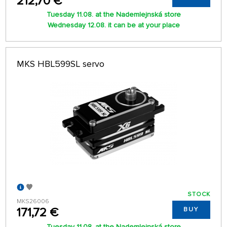
212,70 €
Tuesday 11.08. at the Nademlejnská store
Wednesday 12.08. it can be at your place
MKS HBL599SL servo
STOCK
MKS26006
171,72 €
BUY
Tuesday 11.08. at the Nademlejnská store