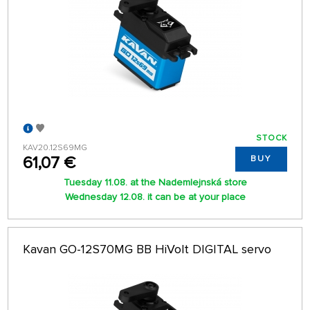
STOCK
KAV20.12S69MG
61,07 €
BUY
Tuesday 11.08. at the Nademlejnská store
Wednesday 12.08. it can be at your place
Kavan GO-12S70MG BB HiVolt DIGITAL servo