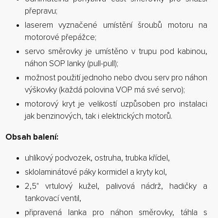
přepravu;
laserem vyznačené umístění šroubů motoru na
motorové přepážce;
servo směrovky je umístěno v trupu pod kabinou,
náhon SOP lanky (pull-pull);
možnost použití jednoho nebo dvou serv pro náhon
výškovky (každá polovina VOP má své servo);
motorový kryt je velikostí uzpůsoben pro instalaci
jak benzinových, tak i elektrických motorů.
Obsah balení:
uhlíkový podvozek, ostruha, trubka křídel,
sklolaminátové páky kormidel a kryty kol,
2,5" vrtulový kužel, palivová nádrž, hadičky a
tankovací ventil,
připravená lanka pro náhon směrovky, táhla s