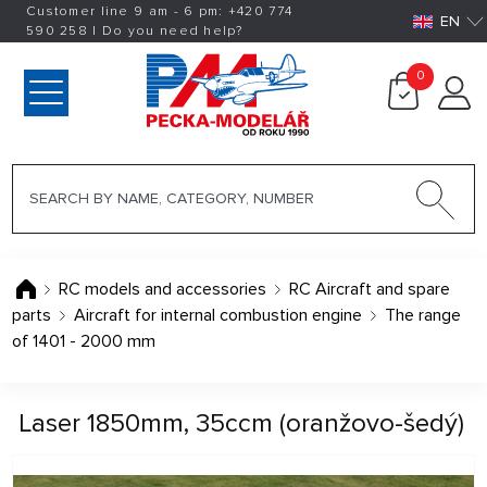
Customer line 9 am - 6 pm:
+420
774
EN
590 258
|
Do you need help?
0
RC models and accessories
RC Aircraft and spare
parts
Aircraft for internal combustion engine
The range
of 1401 - 2000 mm
Laser 1850mm, 35ccm (oranžovo-šedý)