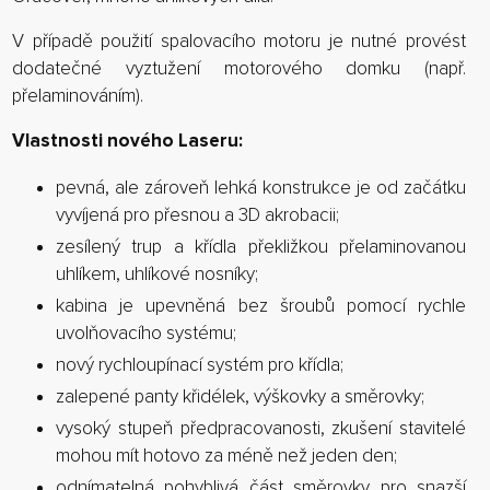
V případě použití spalovacího motoru je nutné provést
dodatečné vyztužení motorového domku (např.
přelaminováním).
Vlastnosti nového Laseru:
pevná, ale zároveň lehká konstrukce je od začátku
vyvíjená pro přesnou a 3D akrobacii;
zesílený trup a křídla překližkou přelaminovanou
uhlíkem, uhlíkové nosníky;
kabina je upevněná bez šroubů pomocí rychle
uvolňovacího systému;
nový rychloupínací systém pro křídla;
zalepené panty křidélek, výškovky a směrovky;
vysoký stupeň předpracovanosti, zkušení stavitelé
mohou mít hotovo za méně než jeden den;
odnímatelná pohyblivá část směrovky pro snazší