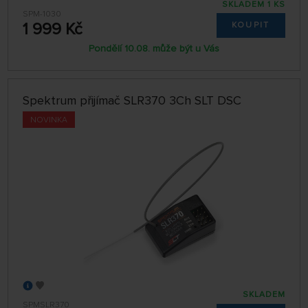
SKLADEM 1 KS
SPM-1030
1 999 Kč
KOUPIT
Pondělí 10.08. může být u Vás
Spektrum přijímač SLR370 3Ch SLT DSC
NOVINKA
SKLADEM
SPMSLR370