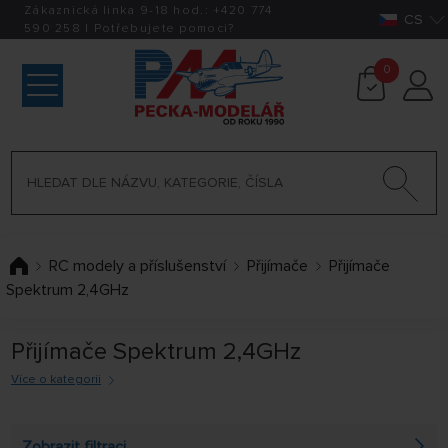
Zákaznická linka 9-18 hod.:
+420
774
CS
590 258
|
Potřebujete pomoci?
0
RC modely a příslušenství
Přijímače
Přijímače
Spektrum 2,4GHz
Přijímače Spektrum 2,4GHz
Více o kategorii
V této sekci naleznete vynikající duální
přijímače
pro menší
modely letadel a vrtulníků, přijímače s externím přijímačem
Zobrazit filtraci