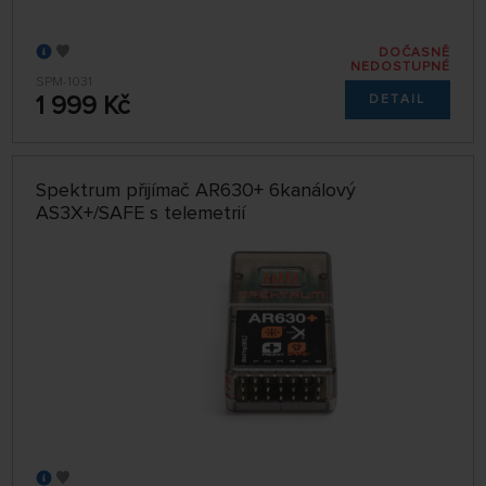
DOČASNĚ
NEDOSTUPNÉ
SPM-1031
1 999 Kč
DETAIL
Spektrum přijímač AR630+ 6kanálový
AS3X+/SAFE s telemetrií