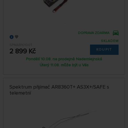
DOPRAVA ZDARMA
SKLADEM
SPMAR10100T
2 899 Kč
KOUPIT
Pondělí 10.08. na prodejně Nademlejnská
Úterý 11.08. může být u Vás
Spektrum přijímač AR8360T+ AS3X+/SAFE s
telemetrií