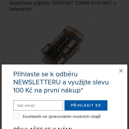
Spektrum přijímač SR6110AT DSMR 6CH AVC s
telemetrií
×
Přihlaste se k odběru
NEWSLETTERU a využijte slevu
SKLADEM
SPMSR6110AT
100 Kč na první nákup*
2 099 Kč
KOUPIT
Pondělí 10.08. na prodejně Nademlejnská
PŘIHLÁSIT SE
Úterý 11.08. může být u Vás
Souhlasím se zpracováním osobních údajů