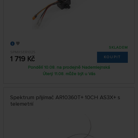
SKLADEM
SPMXSER1025
1 719 Kč
KOUPIT
Pondělí 10.08. na prodejně Nademlejnská
Úterý 11.08. může být u Vás
Spektrum přijímač AR10360T+ 10CH AS3X+ s
telemetrií