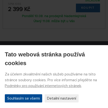
SKLADEM
SPM-1055
2 399 Kč
KOUPIT
Pondělí 10.08. na prodejně Nademlejnská
Úterý 11.08. může být u Vás
Tato webová stránka používá
cookies
Za účelem zkvalitnění našich služeb používáme na této
stránce soubory cookies. Pro více informací přejděte na
Podmínky pro používání internetových stránek
.
REGISTRACE NEWSLETTER
Souhlasím se všemi
Detailní nastavení
REGISTROVAT