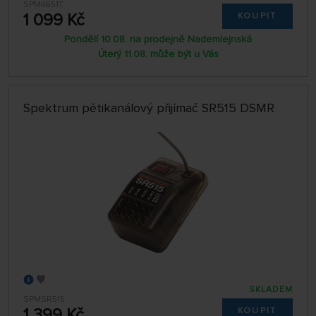
SPM4651T
1 099 Kč
KOUPIT
Pondělí 10.08. na prodejně Nademlejnská
Úterý 11.08. může být u Vás
Spektrum pětikanálový přijímač SR515 DSMR
SKLADEM
SPMSR515
1 399 Kč
KOUPIT