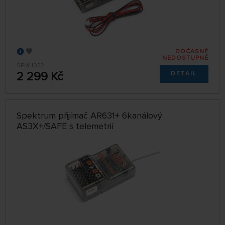
DOČASNĚ
NEDOSTUPNÉ
SPM-1032
2 299 Kč
DETAIL
Spektrum přijímač AR631+ 6kanálový
AS3X+/SAFE s telemetrií