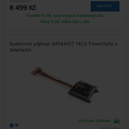
SPMAR10410T
8 499 Kč
KOUPIT
Pondělí 10.08. na prodejně Nademlejnská
Úterý 11.08. může být u Vás
Spektrum přijímač AR14410T 14Ch PowerSafe s
telemetrií
DOPRAVA ZDARMA