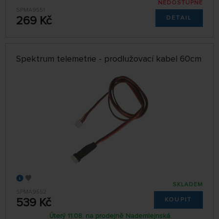
NEDOSTUPNÉ
SPMA9551
269 Kč
DETAIL
Spektrum telemetrie - prodlužovací kabel 60cm
SKLADEM
SPMA9552
539 Kč
KOUPIT
Úterý 11.08. na prodejně Nademlejnská