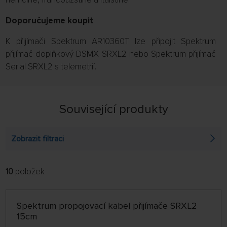
Doporučujeme koupit
K přijímači Spektrum AR10360T lze připojit Spektrum
přijímač doplňkový DSMX SRXL2 nebo Spektrum přijímač
Serial SRXL2 s telemetrií.
Související produkty
Zobrazit filtraci
10
položek
FILTROVAT:
ŘADIT:
ABECEDNĚ
jen skladem
Spektrum propojovací kabel přijímače SRXL2
64 NA STRÁNCE
15cm