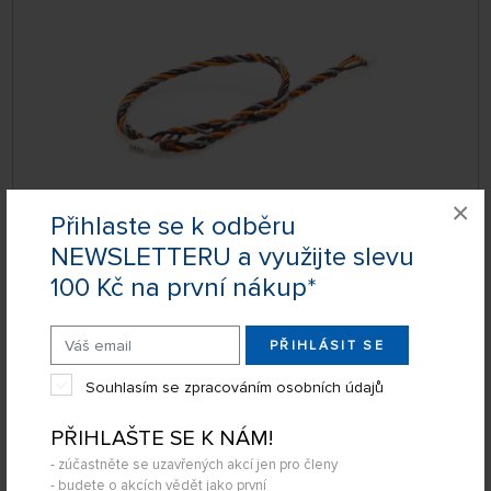
×
Přihlaste se k odběru
DOČASNĚ
NEWSLETTERU a využijte slevu
NEDOSTUPNÉ
SPM9101
100 Kč na první nákup*
259 Kč
DETAIL
PŘIHLÁSIT SE
Spektrum propojovací kabel přijímače SRXL2
Souhlasím se zpracováním osobních údajů
30cm
PŘIHLAŠTE SE K NÁM!
- zúčastněte se uzavřených akcí jen pro členy
- budete o akcích vědět jako první