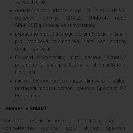
ze všech úhlů;
dodatečná redundance signálu RF s až 2 dalšími
dálkovými přijímači SRXL2, SPM9747 nebo
SPM4651T (prodávají se samostatně);
připraveno k použití s regulátorem Spektrum Smart
pro 1vodičová telemetrická data bez potřeby
dalších senzorů;
Forward Programming může nastavit jednotlivé
parametry fail-safe pro každý kanál SmartSafe a
Hold Last;
micro USB port pro aktualizaci firmware a sdílení
nastavení modelu pomocí aplikace Spektrum PC
Programmer.
Telemetrie SMART
Kompletní řešení přenosu telemetrických údajů do
kompatibilního vysílače nabízí přijímač Spektrum