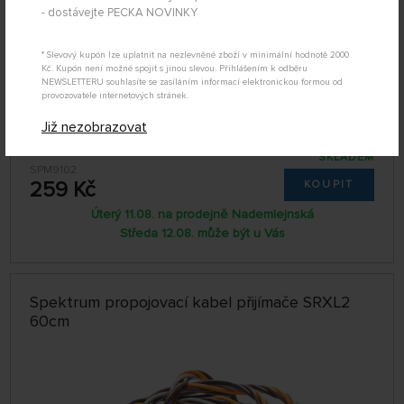
- dostávejte PECKA NOVINKY
* Slevový kupón lze uplatnit na nezlevněné zboží v minimální hodnotě 2000
Kč. Kupón není možné spojit s jinou slevou. Přihlášením k odběru
NEWSLETTERU souhlasíte se zasíláním informací elektronickou formou od
provozovatele internetových stránek.
Již nezobrazovat
SKLADEM
SPM9102
259 Kč
KOUPIT
Úterý 11.08. na prodejně Nademlejnská
Středa 12.08. může být u Vás
Spektrum propojovací kabel přijímače SRXL2
60cm