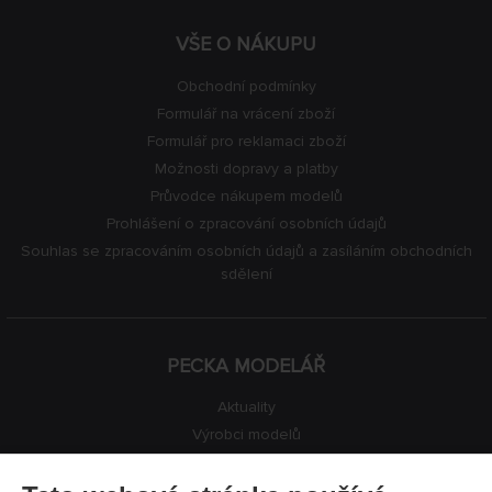
VŠE O NÁKUPU
Obchodní podmínky
Formulář na vrácení zboží
Formulář pro reklamaci zboží
Možnosti dopravy a platby
Průvodce nákupem modelů
Prohlášení o zpracování osobních údajů
Souhlas se zpracováním osobních údajů a zasíláním obchodních
sdělení
PECKA MODELÁŘ
Aktuality
Výrobci modelů
Volná místa
Kontakty