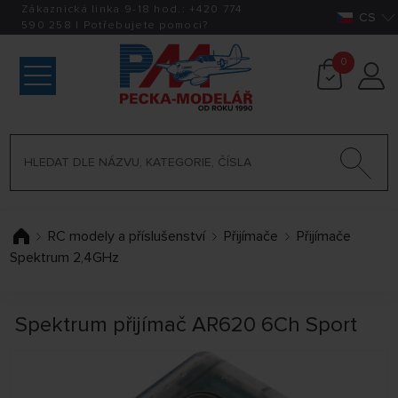
Zákaznická linka 9-18 hod.:
+420
774
CS
590 258
|
Potřebujete pomoci?
0
RC modely a příslušenství
Přijímače
Přijímače
Spektrum 2,4GHz
Spektrum přijímač AR620 6Ch Sport