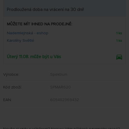
Prodloužená doba na vrácení na 30 dní!
MŮŽETE MÍT IHNED NA PRODEJNĚ:
Nademlejnská - eshop
1 ks
Karolíny Světlé
1 ks
Úterý 11.08. může být u Vás
Výrobce:
Spektrum
Kód zboží:
SPMAR620
EAN:
605482369432
Nevíte si rady s výběrem? Nejsou Vám některé parametry jasné?