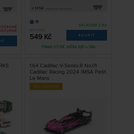
SKLADEM 2 KS
DOČASNĚ
MGT01114
OSTUPNÉ
549 Kč
KOUPIT
IT
Pátek 07.08. může být u Vás
RKS
1:64 Cadillac V-Series.R No.01
Cadillac Racing 2024 IMSA Petit
Le Mans
PRO NÁROČNÉ