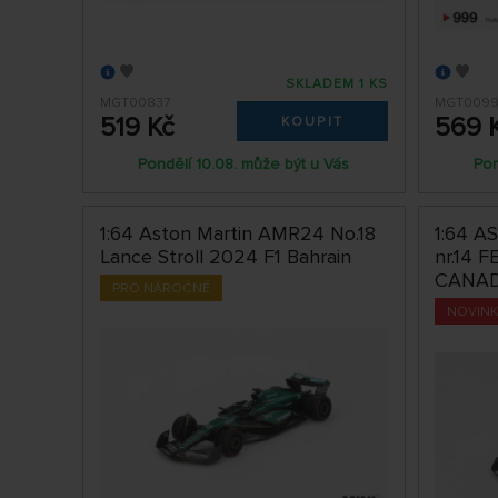
SKLADEM 1 KS
MGT00837
MGT009
519 Kč
569 
KOUPIT
Pondělí 10.08. může být u Vás
Pon
1:64 Aston Martin AMR24 No.18
1:64 
Lance Stroll 2024 F1 Bahrain
nr.14
CANAD
PRO NÁROČNÉ
NOVIN