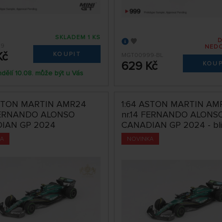
SKLADEM 1 KS
99
NED
Kč
KOUPIT
MGT00999-BL
629 Kč
KOUP
dělí 10.08. může být u Vás
ASTON MARTIN AMR24
1:64 ASTON MARTIN AM
 FERNANDO ALONSO
nr.14 FERNANDO ALONS
IAN GP 2024
CANADIAN GP 2024 - bli
KA
NOVINKA