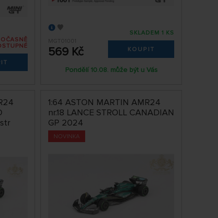
SKLADEM 1 KS
DOČASNĚ
MGT01001
OSTUPNÉ
569 Kč
KOUPIT
IT
Pondělí 10.08. může být u Vás
R24
1:64 ASTON MARTIN AMR24
O
nr.18 LANCE STROLL CANADIAN
str
GP 2024
NOVINKA