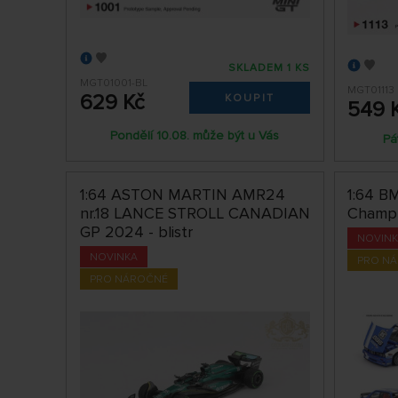
SKLADEM 1 KS
MGT01001-BL
MGT01113
629 Kč
KOUPIT
549 
Pondělí 10.08. může být u Vás
Pá
1:64 ASTON MARTIN AMR24
1:64 B
nr.18 LANCE STROLL CANADIAN
Champ
GP 2024 - blistr
NOVIN
NOVINKA
PRO N
PRO NÁROČNÉ