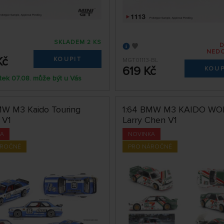
SKLADEM 2 KS
NED
Kč
KOUPIT
MGT01113-BL
619 Kč
KOUP
tek 07.08. může být u Vás
MW M3 Kaido Touring
1:64 BMW M3 KAIDO WO
 V1
Larry Chen V1
KA
NOVINKA
ÁROČNÉ
PRO NÁROČNÉ