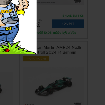
DEM 1 KS
SKLADEM 1 KS
MGT01056-BL
569 Kč
IT
KOUPIT
 Vás
Pondělí 10.08. může být u Vás
 No.14
1:64 Aston Martin AMR24 No.18
1
Lance Stroll 2024 F1 Bahrain
PRO NÁROČNÉ