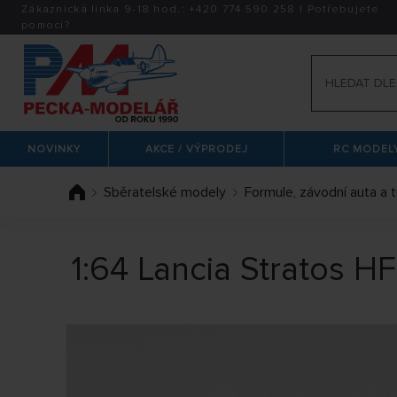
Zákaznická linka 9-18 hod.:
+420
774 590 258
|
Potřebujete
pomoci?
NOVINKY
AKCE / VÝPRODEJ
RC MODELY
Sběratelské modely
Formule, závodní auta a 
1:64 Lancia Stratos H