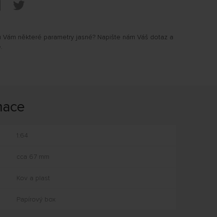
u Vám některé parametry jasné? Napište nám Váš dotaz a
.
mace
1:64
cca 67 mm
Kov a plast
Papírový box