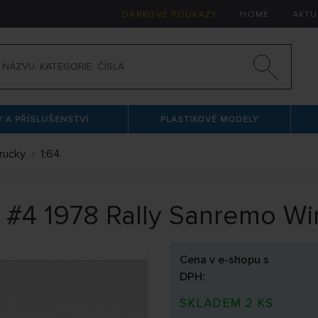
DÁRKOVÉ POUKAZY
HOME
AKTU
 A PŘÍSLUŠENSTVÍ
PLASTIKOVÉ MODELY
trucky
1:64
F #4 1978 Rally Sanremo W
Cena v e-shopu s
DPH:
SKLADEM 2 KS