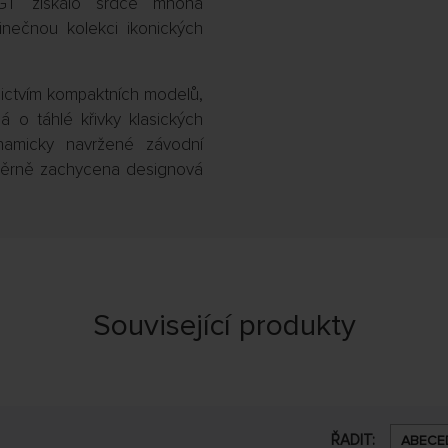
GT získalo srdce mnoha
inečnou kolekci ikonických
nictvím kompaktních modelů,
á o táhlé křivky klasických
amicky navržené závodní
a věrně zachycena designová
Související produkty
ŘADIT:
ABECE