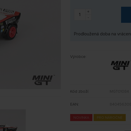
+
-
Prodloužená doba na vrácení
Výrobce:
Kód zboží:
MGT01084
EAN:
840456308
NOVINKA
PRO NÁROČNÉ