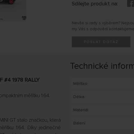
Sdílejte produkt na:
Nevíte si rady s výběrem? Nejso
my Vás s odpovědí kontaktujeme
POSLAT DOTAZ
Technické infor
F #4 1978 RALLY
Měřítko
ompaktním měřítku 1:64.
Délka
Materiál
MINI GT stalo značkou, která
Balení
ěřítku 1:64. Díky jedinečné