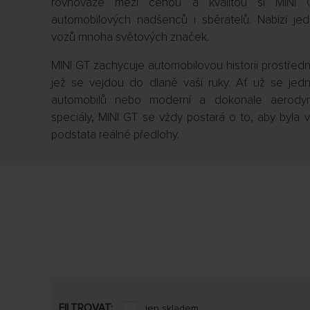
rovnováze mezi cenou a kvalitou si MINI 
automobilových nadšenců i sběratelů. Nabízí jed
vozů mnoha světových značek.
MINI GT zachycuje automobilovou historii prostřed
jež se vejdou do dlaně vaší ruky. Ať už se jedn
automobilů nebo moderní a dokonale aerodyn
speciály, MINI GT se vždy postará o to, aby byl
podstata reálné předlohy.
FILTROVAT:
jen skladem