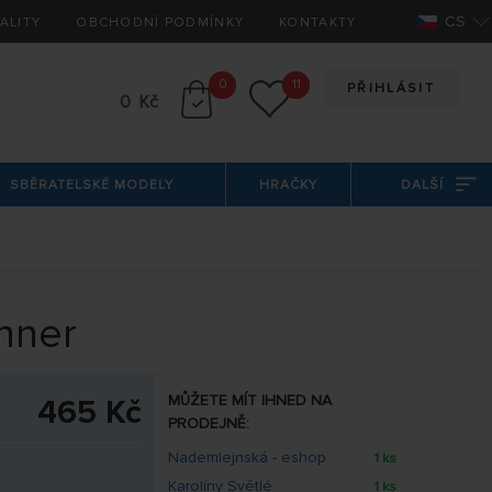
CS
ALITY
OBCHODNÍ PODMÍNKY
KONTAKTY
0
11
PŘIHLÁSIT
0 Kč
SBĚRATELSKÉ MODELY
HRAČKY
DALŠÍ
inner
MŮŽETE MÍT IHNED NA
465 Kč
PRODEJNĚ:
Nademlejnská - eshop
1 ks
Karolíny Světlé
1 ks