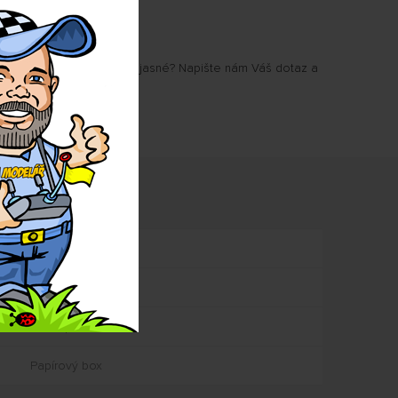
u Vám některé parametry jasné? Napište nám Váš dotaz a
.
mace
1:64
cca 67 mm
Kov a plast
Papírový box