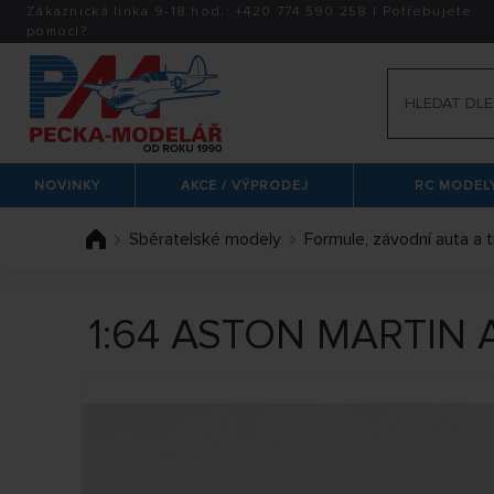
Zákaznická linka 9-18 hod.:
+420
774 590 258
|
Potřebujete
pomoci?
NOVINKY
AKCE / VÝPRODEJ
RC MODELY
Sběratelské modely
Formule, závodní auta a 
1:64 ASTON MARTIN 