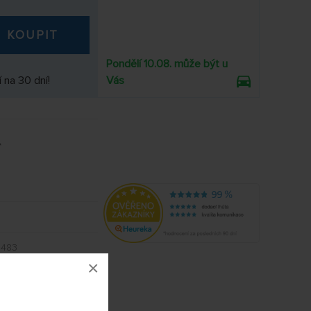
KOUPIT
Pondělí 10.08. může být u
 na 30 dní!
Vás
483
×