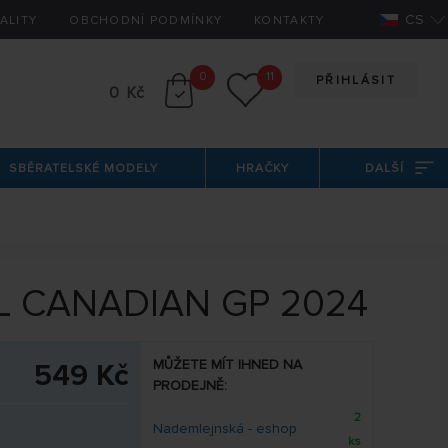
CS
ALITY
OBCHODNÍ PODMÍNKY
KONTAKTY
0
11
PŘIHLÁSIT
0 Kč
SBĚRATELSKÉ MODELY
HRAČKY
DALŠÍ
LL CANADIAN GP 2024
MŮŽETE MÍT IHNED NA
549 Kč
PRODEJNĚ:
2
Nademlejnská - eshop
ks