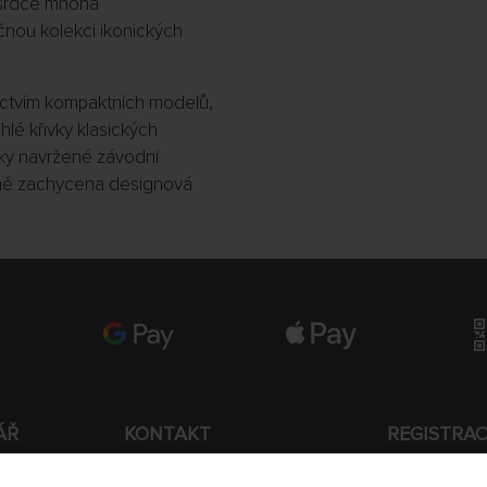
o srdce mnoha
čnou kolekci ikonických
nictvím kompaktních modelů,
hlé křivky klasických
ky navržené závodní
ěrně zachycena designová
ÁŘ
KONTAKT
REGISTRA