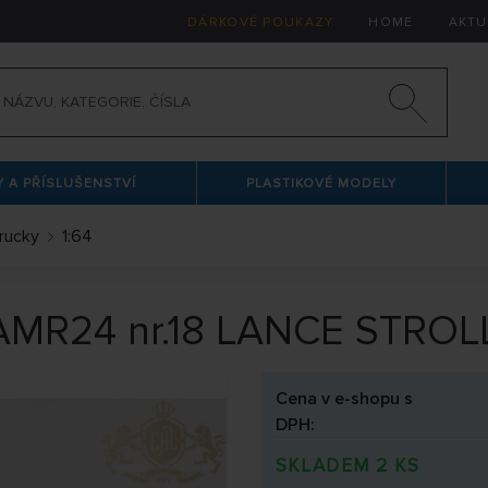
DÁRKOVÉ POUKAZY
HOME
AKTU
 A PŘÍSLUŠENSTVÍ
PLASTIKOVÉ MODELY
trucky
1:64
AMR24 nr.18 LANCE STRO
Cena v e-shopu s
DPH:
SKLADEM 2 KS