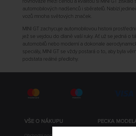
rovnováze mezi cenou a kvalitou si MINI GT získal
automobilových nadšenců i sběratelů. Nabízí jedine
vozů mnoha světových značek.
MINI GT zachycuje automobilovou historii prostřed
jež se vejdou do dlaně vaší ruky. Ať už se jedná o tá
automobilů nebo moderní a dokonale aerodynamic
speciály, MINI GT se vždy postará o to, aby byla v
podstata reálné předlohy.
VŠE O NÁKUPU
PECKA MODEL
Obchodní podmínky
Aktuality