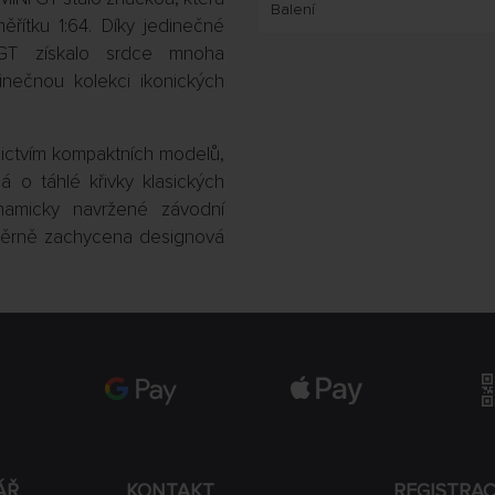
Balení
ěřítku 1:64. Díky jedinečné
GT získalo srdce mnoha
inečnou kolekci ikonických
nictvím kompaktních modelů,
á o táhlé křivky klasických
amicky navržené závodní
a věrně zachycena designová
ÁŘ
KONTAKT
REGISTRA