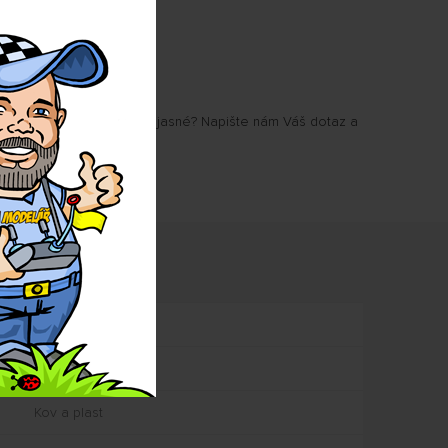
u Vám některé parametry jasné? Napište nám Váš dotaz a
.
mace
1:64
cca 67 mm
Kov a plast