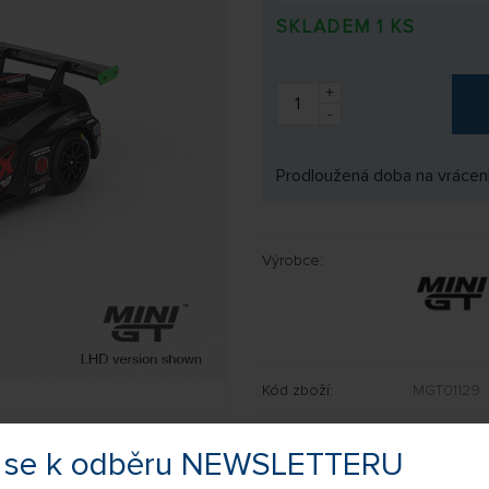
SKLADEM 1 KS
+
-
Prodloužená doba na vrácení
Výrobce:
Kód zboží:
MGT01129
EAN:
840456311
te se k odběru NEWSLETTERU
NOVINKA
PRO NÁROČNÉ