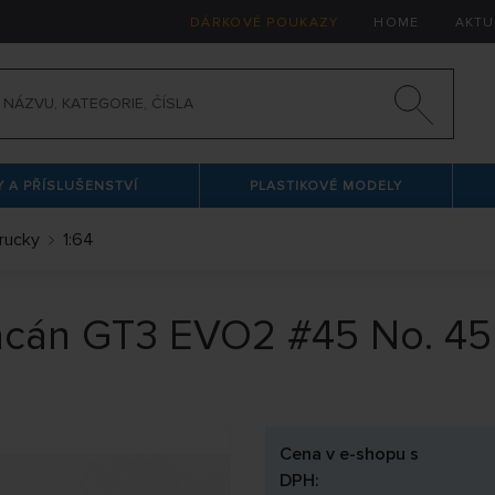
DÁRKOVÉ POUKAZY
HOME
AKTU
 A PŘÍSLUŠENSTVÍ
PLASTIKOVÉ MODELY
trucky
1:64
racán GT3 EVO2 #45 No. 4
Cena v e-shopu s
DPH: