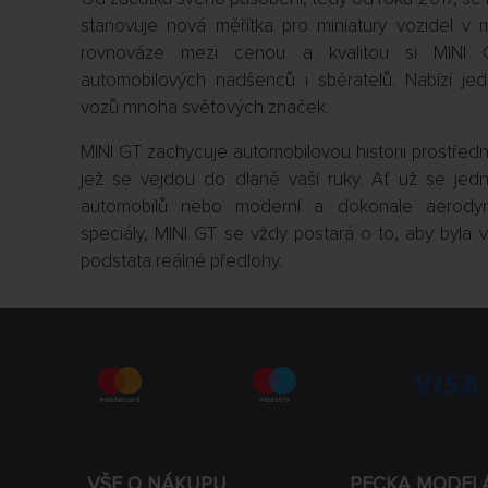
stanovuje nová měřítka pro miniatury vozidel v m
rovnováze mezi cenou a kvalitou si MINI 
automobilových nadšenců i sběratelů. Nabízí jed
vozů mnoha světových značek.
MINI GT zachycuje automobilovou historii prostřed
jež se vejdou do dlaně vaší ruky. Ať už se jedn
automobilů nebo moderní a dokonale aerodyn
speciály, MINI GT se vždy postará o to, aby byl
podstata reálné předlohy.
VŠE O NÁKUPU
PECKA MODEL