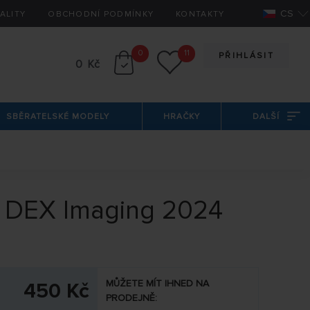
CS
ALITY
OBCHODNÍ PODMÍNKY
KONTAKTY
0
11
PŘIHLÁSIT
0 Kč
SBĚRATELSKÉ MODELY
HRAČKY
DALŠÍ
5 DEX Imaging 2024
MŮŽETE MÍT IHNED NA
450 Kč
PRODEJNĚ: