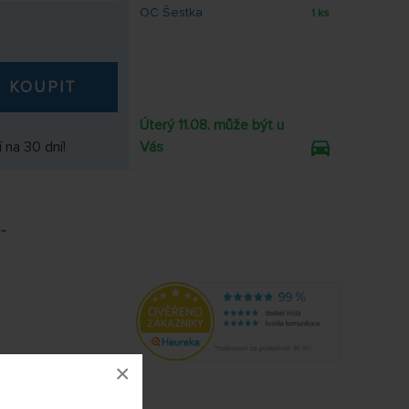
OC Šestka
1 ks
KOUPIT
Úterý 11.08. může být u
 na 30 dní!
Vás
042
×