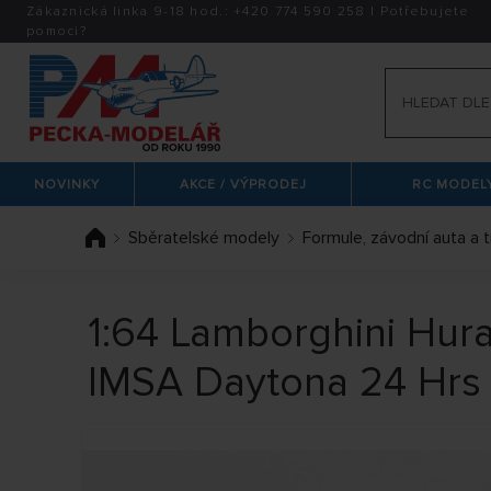
Zákaznická linka 9-18 hod.:
+420
774 590 258
|
Potřebujete
pomoci?
NOVINKY
AKCE / VÝPRODEJ
RC MODELY
Sběratelské modely
Formule, závodní auta a 
1:64 Lamborghini Hu
IMSA Daytona 24 Hrs