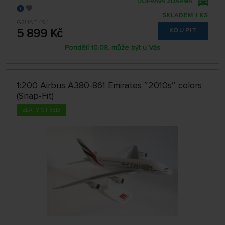
DOPRAVA ZDARMA
SKLADEM 1 KS
G2UAE1494
5 899 Kč
KOUPIT
Pondělí 10.08. může být u Vás
1:200 Airbus A380-861 Emirates ″2010s″ colors
(Snap-Fit)
ZLATÝ STŘED