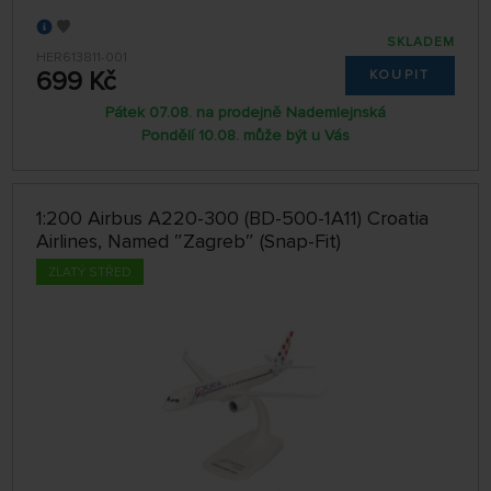
SKLADEM
HER613811-001
699 Kč
KOUPIT
Pátek 07.08. na prodejně Nademlejnská
Pondělí 10.08. může být u Vás
1:200 Airbus A220-300 (BD-500-1A11) Croatia
Airlines, Named ″Zagreb″ (Snap-Fit)
ZLATÝ STŘED