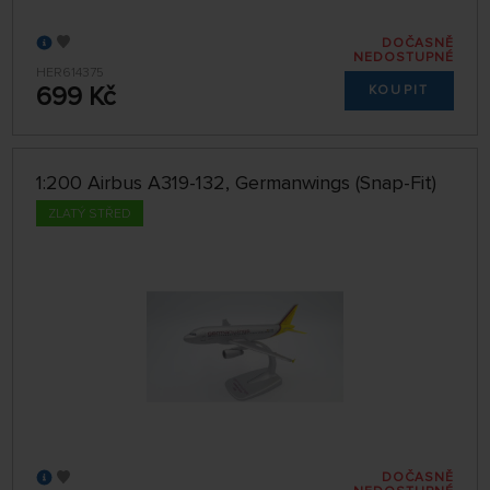
DOČASNĚ
NEDOSTUPNÉ
HER614375
699 Kč
KOUPIT
1:200 Airbus A319-132, Germanwings (Snap-Fit)
ZLATÝ STŘED
DOČASNĚ