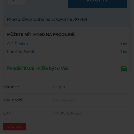
-
Prodloužená doba na vrácení na 30 dní!
MŮŽETE MÍT IHNED NA PRODEJNĚ:
OC Šestka
1 ks
Karolíny Světlé
1 ks
Pondělí 10.08. může být u Vás
Výrobce:
Herpa
Kód zboží:
HER614627
EAN:
4013150614627
NOVINKA