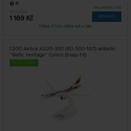
SKLADEM 2 KS
PPC471188
1 169 Kč
KOUPIT
Pátek 07.08. může být u Vás
1:200 Airbus A220-300 (BD-500-1A11) airBaltic
″Baltic heritage″ Colors (Snap-Fit)
ZLATÝ STŘED