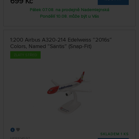
699 Kč
Pátek 07.08. na prodejně Nademlejnská
Pondělí 10.08. může být u Vás
1:200 Airbus A320-214 Edelweiss ″2016s″
Colors, Named ″Säntis″ (Snap-Fit)
ZLATÝ STŘED
SKLADEM 1 KS
HER614597