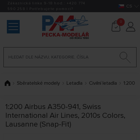
Zákaznická linka 9-18 hod.:
+420
774
CS
590 258
|
Potřebujete pomoci?
0
Sběratelské modely
Letadla
Civilní letadla
1:200
1:200 Airbus A350-941, Swiss
International Air Lines, 2010s Colors,
Lausanne (Snap-Fit)