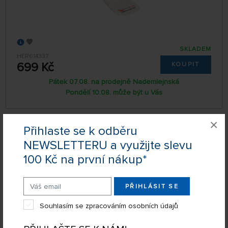
SKLADEM
HER614337
699 Kč
KOUPIT
Pátek 07.08. na prodejně Nademlejnská
Pondělí 10.08. může být u Vás
×
Přihlaste se k odběru
1:200 Airbus A220-300, Air France, 2010s
Colors (Snap-Fit)
NEWSLETTERU a využijte slevu
100 Kč na první nákup*
ZLATÝ STŘED
PŘIHLÁSIT SE
Souhlasím se zpracováním osobních údajů