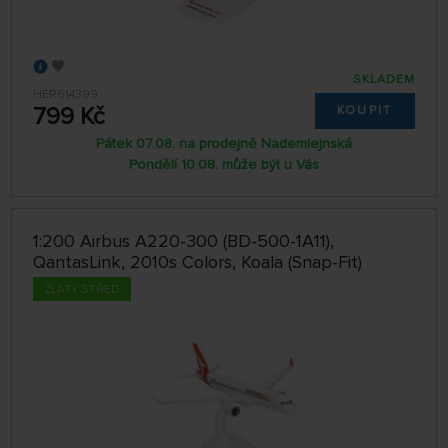
SKLADEM
HER614399
799 Kč
KOUPIT
Pátek 07.08. na prodejně Nademlejnská
Pondělí 10.08. může být u Vás
1:200 Airbus A220-300 (BD-500-1A11),
QantasLink, 2010s Colors, Koala (Snap-Fit)
ZLATÝ STŘED