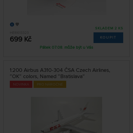
SKLADEM 2 KS
HER613323
699 Kč
KOUPIT
Pátek 07.08. může být u Vás
1:200 Airbus A310-304 ČSA Czech Airlines,
″OK″ colors, Named ″Bratislava″
NOVINKA
PRO NÁROČNÉ