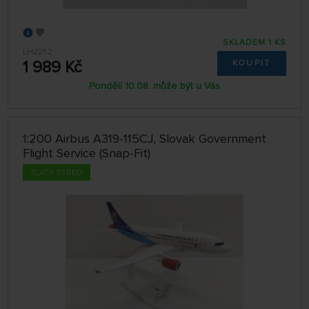
SKLADEM 1 KS
LH2252
1 989 Kč
KOUPIT
Pondělí 10.08. může být u Vás
1:200 Airbus A319-115CJ, Slovak Government
Flight Service (Snap-Fit)
ZLATÝ STŘED