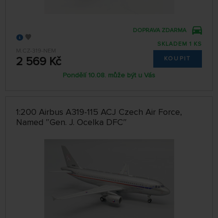
DOPRAVA ZDARMA
SKLADEM 1 KS
M.CZ-319-NEM
2 569 Kč
KOUPIT
Pondělí 10.08. může být u Vás
1:200 Airbus A319-115 ACJ Czech Air Force,
Named ″Gen. J. Ocelka DFC″