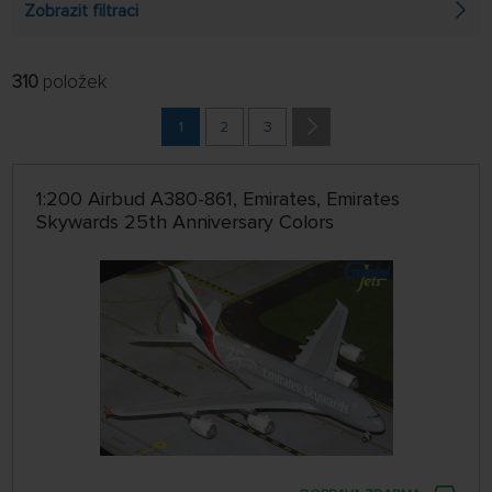
Zobrazit filtraci
310
položek
FILTROVAT:
ŘADIT:
ABECEDNĚ
1
2
3
jen skladem
64 NA STRÁNCE
1:200 Airbud A380-861, Emirates, Emirates
Skywards 25th Anniversary Colors