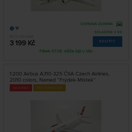
DOPRAVA ZDARMA
SKLADEM 3 KS
M.CZ-310-WAB
3 199 Kč
KOUPIT
Pátek 07.08. může být u Vás
1:200 Airbus A310-325 ČSA Czech Airlines,
2010 colors, Named ″Frýdek-Místek″
NOVINKA
PRO NÁROČNÉ