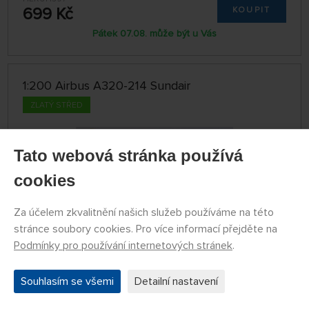
699 Kč
KOUPIT
Pátek 07.08. může být u Vás
1:200 Airbus A320-214 Sundair
ZLATÝ STŘED
Tato webová stránka používá
cookies
Za účelem zkvalitnění našich služeb používáme na této
stránce soubory cookies. Pro více informací přejděte na
Podmínky pro používání internetových stránek
.
Souhlasím se všemi
Detailní nastavení
SKLADEM
PPC221508
599 Kč
KOUPIT