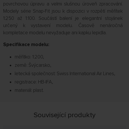
povrchovou úpravu a velmi slušnou úroveň zpracování.
Modely série Snap-Fit jsou k dispozici v rozpětí měřítek
1:250 až 1:100. Součástí balení je elegantní stojánek
určený k vystavení modelu. Časově nenáročná
kompletace modelu nevyžaduje ani kapku lepidla.
Specifikace modelu:
měřítko: 1:200,
země: Švýcarsko,
letecká společnost: Swiss International Air Lines,
registrace: HB-IFA,
materiál: plast.
Související produkty