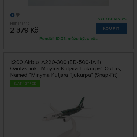
SKLADEM 2 KS
HER573740
2 379 Kč
KOUPIT
Pondělí 10.08. může být u Vás
1:200 Airbus A220-300 (BD-500-1A11)
QantasLink ″Minyma Kutjara Tjukurpa″ Colors,
Named ″Minyma Kutjara Tjukurpa″ (Snap-Fit)
ZLATÝ STŘED