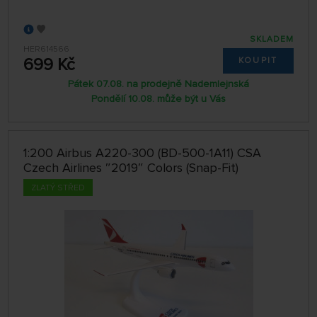
SKLADEM
HER614566
699 Kč
KOUPIT
Pátek 07.08. na prodejně Nademlejnská
Pondělí 10.08. může být u Vás
1:200 Airbus A220-300 (BD-500-1A11) CSA
Czech Airlines ″2019″ Colors (Snap-Fit)
ZLATÝ STŘED