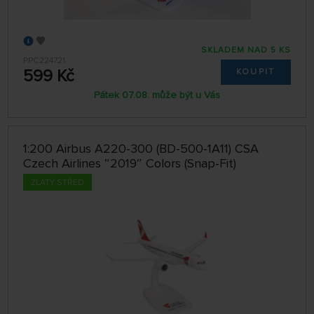
SKLADEM NAD 5 KS
PPC224721
599 Kč
KOUPIT
Pátek 07.08. může být u Vás
1:200 Airbus A220-300 (BD-500-1A11) CSA
Czech Airlines ″2019″ Colors (Snap-Fit)
ZLATÝ STŘED