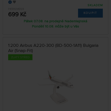
SKLADEM
HER614559
699 Kč
KOUPIT
Pátek 07.08. na prodejně Nademlejnská
Pondělí 10.08. může být u Vás
1:200 Airbus A220-300 (BD-500-1A11) Bulgaria
Air (Snap-Fit)
ZLATÝ STŘED