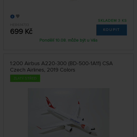
SKLADEM 3 KS
HER614733
699 Kč
KOUPIT
Pondělí 10.08. může být u Vás
1:200 Airbus A220-300 (BD-500-1A11) CSA
Czech Airlines, 2019 Colors
ZLATÝ STŘED