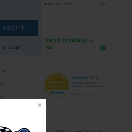
Karolíny Světlé
1 ks
KOUPIT
Úterý 11.08. může být u
 na 30 dní!
Vás
ngs
52
52
×
u Vám některé parametry jasné? Napište nám Váš dotaz a