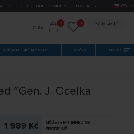
CS
ALITY
OBCHODNÍ PODMÍNKY
KONTAKTY
0
11
PŘIHLÁSIT
0 Kč
SBĚRATELSKÉ MODELY
HRAČKY
DALŠÍ
ed ″Gen. J. Ocelka
MŮŽETE MÍT IHNED NA
1 989 Kč
PRODEJNĚ: