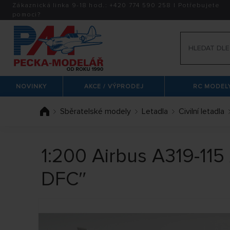
Zákaznická linka 9-18 hod.:
+420
774 590 258
|
Potřebujete
pomoci?
NOVINKY
AKCE / VÝPRODEJ
RC MODELY
Sběratelské modely
Letadla
Civilní letadla
1:200 Airbus A319-115
DFC″