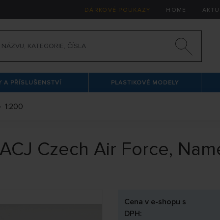
DÁRKOVÉ POUKAZY
HOME
AKTU
 A PŘÍSLUŠENSTVÍ
PLASTIKOVÉ MODELY
1:200
 ACJ Czech Air Force, Nam
Cena v e-shopu s
DPH: