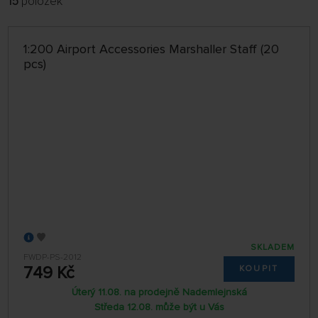
15
položek
FILTROVAT:
ŘADIT:
ABECEDNĚ
jen skladem
1:200 Airport Accessories Marshaller Staff (20
64 NA STRÁNCE
pcs)
SKLADEM
FWDP-PS-2012
749 Kč
KOUPIT
Úterý 11.08. na prodejně Nademlejnská
Středa 12.08. může být u Vás