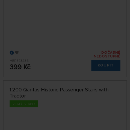
DOČASNĚ
NEDOSTUPNÉ
HER573238
399 Kč
KOUPIT
1:200 Qantas Historic Passenger Stairs with
Tractor
ZLATÝ STŘED