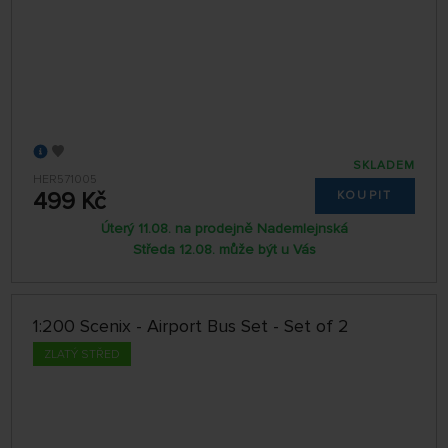
SKLADEM
HER571005
499 Kč
KOUPIT
Úterý 11.08. na prodejně Nademlejnská
Středa 12.08. může být u Vás
1:200 Scenix - Airport Bus Set - Set of 2
ZLATÝ STŘED