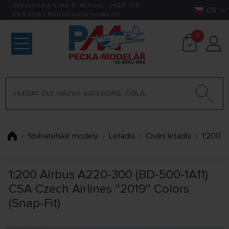
Zákaznická linka 9-18 hod.:
+420
774
CS
590 258
|
Potřebujete pomoci?
0
Sběratelské modely
Letadla
Civilní letadla
1:200
1:200 Airbus A220-300 (BD-500-1A11)
CSA Czech Airlines ″2019″ Colors
(Snap-Fit)