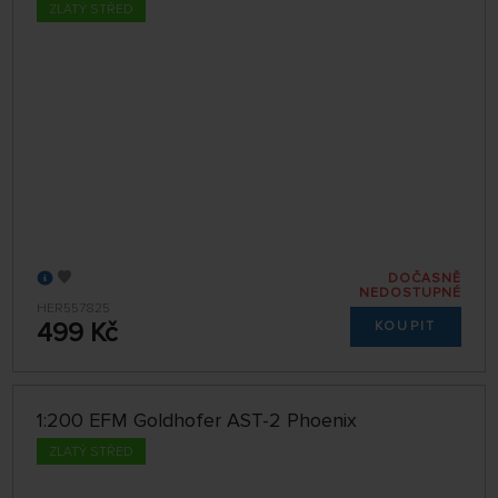
ZLATÝ STŘED
DOČASNĚ
NEDOSTUPNÉ
HER557825
499 Kč
KOUPIT
1:200 EFM Goldhofer AST-2 Phoenix
ZLATÝ STŘED