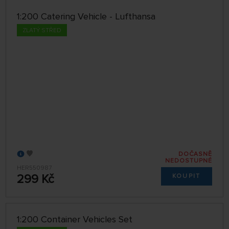
1:200 Catering Vehicle - Lufthansa
ZLATÝ STŘED
DOČASNĚ
NEDOSTUPNÉ
HER550987
299 Kč
KOUPIT
1:200 Container Vehicles Set