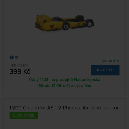
SKLADEM
HER573498
399 Kč
KOUPIT
Úterý 11.08. na prodejně Nademlejnská
Středa 12.08. může být u Vás
1:200 Goldhofer AST-2 Phoenix Airplane Tractor
ZLATÝ STŘED