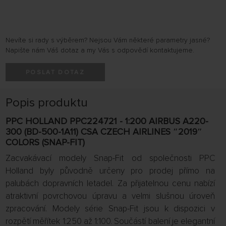
Nevíte si rady s výběrem? Nejsou Vám některé parametry jasné?
Napište nám Váš dotaz a my Vás s odpovědí kontaktujeme.
POSLAT DOTAZ
Popis produktu
PPC HOLLAND PPC224721 - 1:200 AIRBUS A220-
300 (BD-500-1A11) CSA CZECH AIRLINES ″2019″
COLORS (SNAP-FIT)
Zacvakávací modely Snap-Fit od společnosti PPC
Holland byly původně určeny pro prodej přímo na
palubách dopravních letadel. Za přijatelnou cenu nabízí
atraktivní povrchovou úpravu a velmi slušnou úroveň
zpracování. Modely série Snap-Fit jsou k dispozici v
rozpětí měřítek 1:250 až 1:100. Součástí balení je elegantní