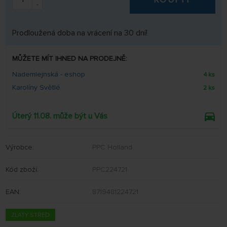
-
Prodloužená doba na vrácení na 30 dní!
MŮŽETE MÍT IHNED NA PRODEJNĚ:
Nademlejnská - eshop
4 ks
Karolíny Světlé
2 ks
Úterý 11.08. může být u Vás
Výrobce:
PPC Holland
Kód zboží:
PPC224721
EAN:
8719481224721
ZLATÝ STŘED