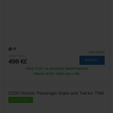
SKLADEM
HER571906
499 Kč
KOUPIT
Úterý 11.08. na prodejně Nademlejnská
Středa 12.08. může být u Vás
1:200 Historic Passenger Stairs and Tractor TWA
ZLATÝ STŘED