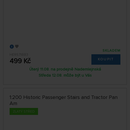
SKLADEM
HER571883
499 Kč
KOUPIT
Úterý 11.08. na prodejně Nademlejnská
Středa 12.08. může být u Vás
1:200 Historic Passenger Stairs and Tractor Pan
Am
ZLATÝ STŘED