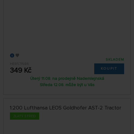
SKLADEM
HER571586
349 Kč
KOUPIT
Úterý 11.08. na prodejně Nademlejnská
Středa 12.08. může být u Vás
1:200 Lufthansa LEOS Goldhofer AST-2 Tractor
ZLATÝ STŘED