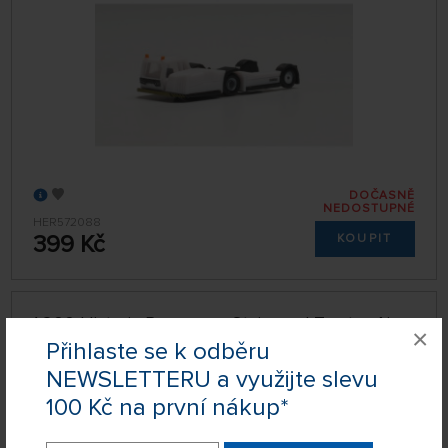
DOČASNĚ
NEDOSTUPNÉ
HER572088
399 Kč
KOUPIT
1:200 Historic Passenger Stairs and Tractor Air
×
France
Přihlaste se k odběru
ZLATÝ STŘED
NEWSLETTERU a využijte slevu
100 Kč na první nákup*