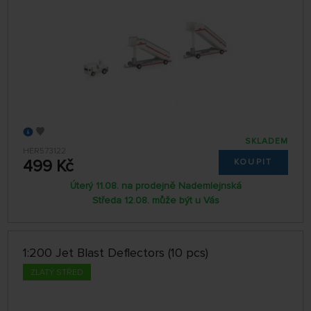
SKLADEM
HER573122
499 Kč
KOUPIT
Úterý 11.08. na prodejně Nademlejnská
Středa 12.08. může být u Vás
1:200 Jet Blast Deflectors (10 pcs)
ZLATÝ STŘED