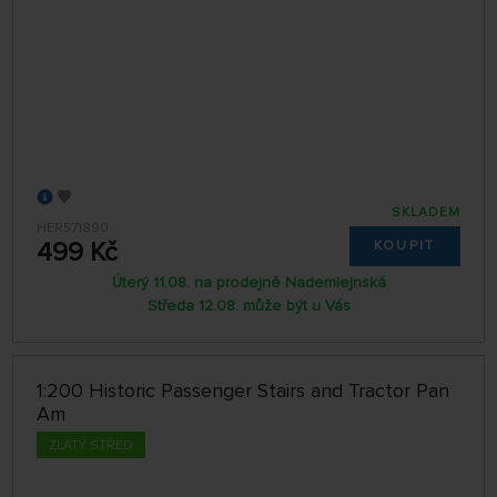
SKLADEM
HER571890
499 Kč
KOUPIT
Úterý 11.08. na prodejně Nademlejnská
Středa 12.08. může být u Vás
1:200 Historic Passenger Stairs and Tractor Pan
Am
ZLATÝ STŘED