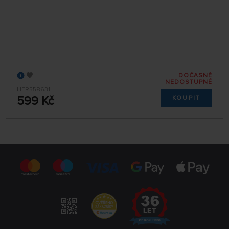
DOČASNĚ
NEDOSTUPNÉ
HER558631
599 Kč
KOUPIT