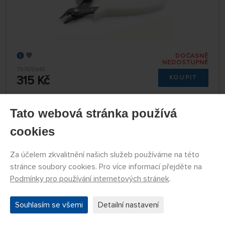
DOČASNĚ
NEDOSTUPNÉ
79769945
315 Kč
KOUPIT
Tato webová stránka používá
Lepidlo na plastikové modely Revell Contacta
cookies
Clear (20g)
Za účelem zkvalitnění našich služeb používáme na této
stránce soubory cookies. Pro více informací přejděte na
Podmínky pro používání internetových stránek
.
Souhlasím se všemi
Detailní nastavení