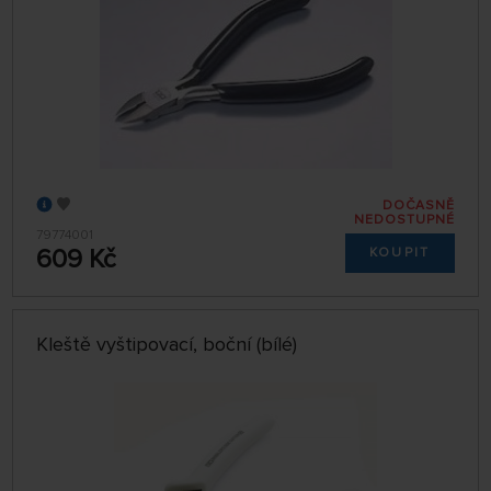
DOČASNĚ
NEDOSTUPNÉ
79774001
609 Kč
KOUPIT
Kleště vyštipovací, boční (bílé)