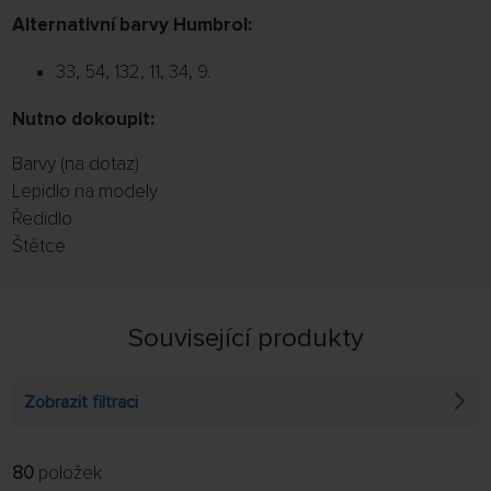
Alternativní barvy Humbrol:
33, 54, 132, 11, 34, 9.
Nutno dokoupit:
Barvy (na dotaz)
Lepidlo na modely
Ředidlo
Štětce
Související produkty
Zobrazit filtraci
80
položek
FILTROVAT:
ŘADIT: