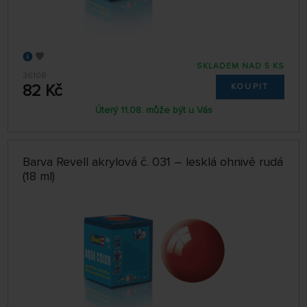
SKLADEM NAD 5 KS
36108
82 Kč
KOUPIT
Úterý 11.08. může být u Vás
Barva Revell akrylová č. 031 – lesklá ohnivě rudá
(18 ml)