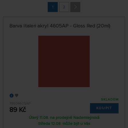
ABECEDNĚ
1
2
jen skladem
64 NA STRÁNCE
Barva Italeri akryl 4605AP - Gloss Red (20ml)
SKLADEM
79504605AP
89 Kč
KOUPIT
Úterý 11.08. na prodejně Nademlejnská
Středa 12.08. může být u Vás