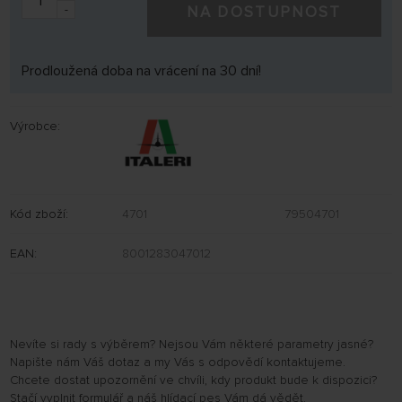
-
NA DOSTUPNOST
Prodloužená doba na vrácení na 30 dní!
Výrobce:
Kód zboží:
4701
79504701
EAN:
8001283047012
Nevíte si rady s výběrem? Nejsou Vám některé parametry jasné?
Napište nám Váš dotaz a my Vás s odpovědí kontaktujeme.
Chcete dostat upozornění ve chvíli, kdy produkt bude k dispozici?
Stačí vyplnit formulář a náš hlídací pes Vám dá vědět.