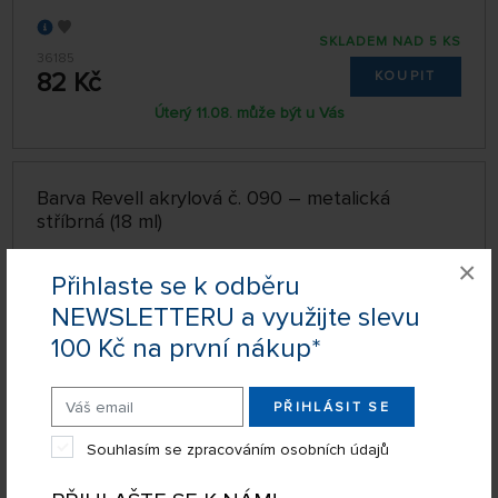
SKLADEM NAD 5 KS
36185
82 Kč
KOUPIT
Úterý 11.08. může být u Vás
Barva Revell akrylová č. 090 – metalická
stříbrná (18 ml)
×
Přihlaste se k odběru
NEWSLETTERU a využijte slevu
100 Kč na první nákup*
PŘIHLÁSIT SE
Souhlasím se zpracováním osobních údajů