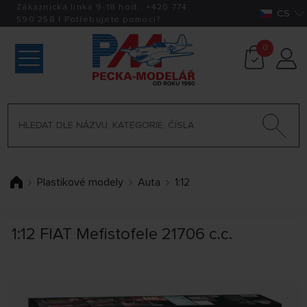
Zákaznická linka 9-18 hod.:
+420
774
CS
590 258
|
Potřebujete pomoci?
0
Plastikové modely
Auta
1:12
1:12 FIAT Mefistofele 21706 c.c.