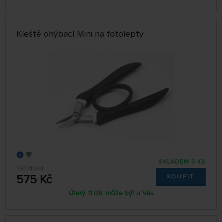
Kleště ohýbací Mini na fotolepty
SKLADEM 3 KS
79774084
575 Kč
KOUPIT
Úterý 11.08. může být u Vás