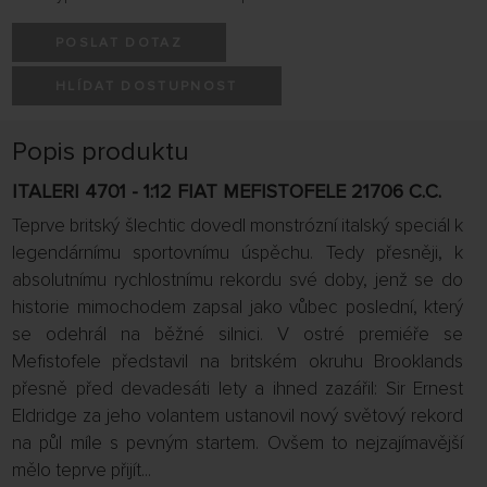
POSLAT DOTAZ
HLÍDAT DOSTUPNOST
Popis produktu
ITALERI 4701 - 1:12 FIAT MEFISTOFELE 21706 C.C.
Teprve britský šlechtic dovedl monstrózní italský speciál k
legendárnímu sportovnímu úspěchu. Tedy přesněji, k
absolutnímu rychlostnímu rekordu své doby, jenž se do
historie mimochodem zapsal jako vůbec poslední, který
se odehrál na běžné silnici. V ostré premiéře se
Mefistofele představil na britském okruhu Brooklands
přesně před devadesáti lety a ihned zazářil: Sir Ernest
Eldridge za jeho volantem ustanovil nový světový rekord
na půl míle s pevným startem. Ovšem to nejzajímavější
mělo teprve přijít...