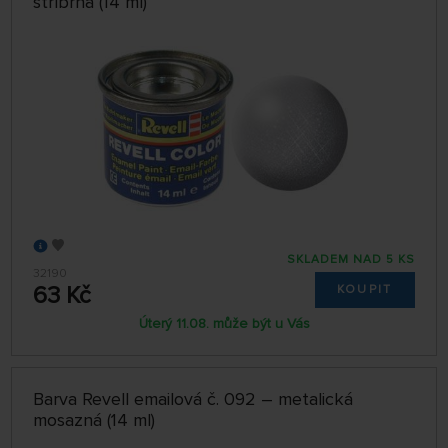
stříbrná (14 ml)
SKLADEM NAD 5 KS
32190
63 Kč
KOUPIT
Úterý 11.08. může být u Vás
Barva Revell emailová č. 092 – metalická
mosazná (14 ml)