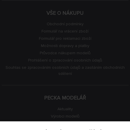
VŠE O NÁKUPU
Obchodní podmínky
Formulář na vrácení zboží
Formulář pro reklamaci zboží
Možnosti dopravy a platby
Průvodce nákupem modelů
Prohlášení o zpracování osobních údajů
Souhlas se zpracováním osobních údajů a zasíláním obchodních
sdělení
PECKA MODELÁŘ
Aktuality
Výrobci modelů
Volná místa