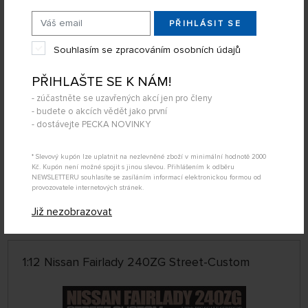
PŘIHLÁSIT SE
Souhlasím se zpracováním osobních údajů
PŘIHLAŠTE SE K NÁM!
- zúčastněte se uzavřených akcí jen pro členy
- budete o akcích vědět jako první
- dostávejte PECKA NOVINKY
* Slevový kupón lze uplatnit na nezlevněné zboží v minimální hodnotě 2000
DOPRAVA ZDARMA
Kč. Kupón není možné spojit s jinou slevou. Přihlášením k odběru
DOČASNĚ
NEWSLETTERU souhlasíte se zasíláním informací elektronickou formou od
NEDOSTUPNÉ
provozovatele internetových stránek.
79504713
3 979 Kč
DETAIL
Již nezobrazovat
1:12 Nissan Fairlady 240ZG Street-Custom