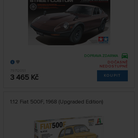
DOPRAVA ZDARMA
DOČASNĚ
NEDOSTUPNÉ
79712051
3 465 Kč
KOUPIT
1:12 Fiat 500F, 1968 (Upgraded Edition)