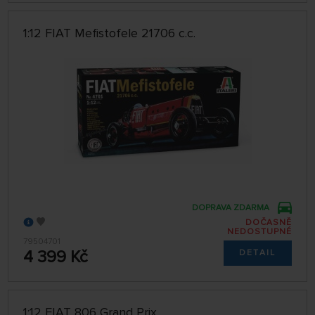
1:12 FIAT Mefistofele 21706 c.c.
DOPRAVA ZDARMA
DOČASNĚ
NEDOSTUPNÉ
79504701
4 399 Kč
DETAIL
1:12 FIAT 806 Grand Prix