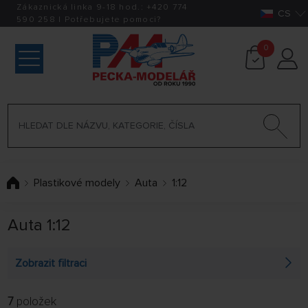
Zákaznická linka 9-18 hod.:
+420
774
CS
590 258
|
Potřebujete pomoci?
0
Plastikové modely
Auta
1:12
Auta 1:12
Zobrazit filtraci
7
položek
FILTROVAT: