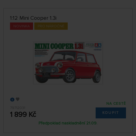
VÝROBCI
1:12 Mini Cooper 1.3i
POBOČKA
NOVINKA
PRO NÁROČNÉ
jen skladem
ŘADIT:
NEJNOVĚJŠÍ
32 NA STRÁNCE
NA CESTĚ
79712031
1 899 Kč
KOUPIT
Předpoklad naskladnění 21.09.