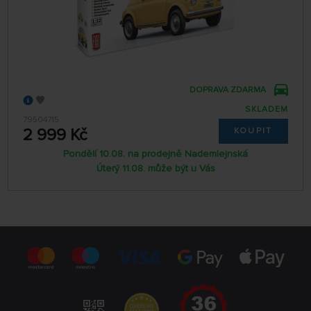
DOPRAVA ZDARMA
SKLADEM
79504715
2 999 Kč
KOUPIT
Pondělí 10.08. na prodejně Nademlejnská
Úterý 11.08. může být u Vás