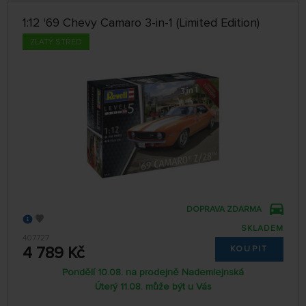
1:12 '69 Chevy Camaro 3-in-1 (Limited Edition)
ZLATÝ STŘED
DOPRAVA ZDARMA
SKLADEM
407727
4 789 Kč
KOUPIT
Pondělí 10.08. na prodejně Nademlejnská
Úterý 11.08. může být u Vás