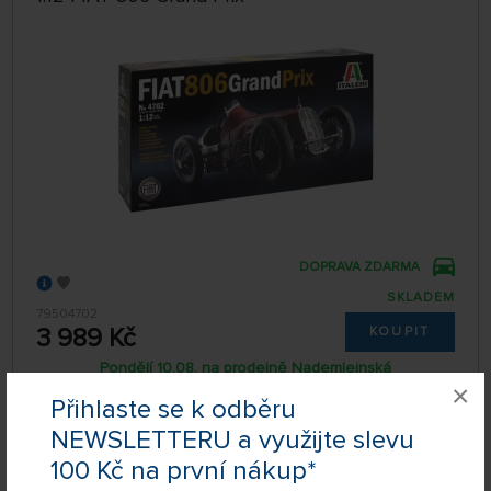
DOPRAVA ZDARMA
SKLADEM
79504702
3 989 Kč
KOUPIT
Pondělí 10.08. na prodejně Nademlejnská
×
Úterý 11.08. může být u Vás
Přihlaste se k odběru
NEWSLETTERU a využijte slevu
100 Kč na první nákup*
1:12 Bugatti Type 35B Roadster