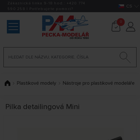
Zákaznická linka 9-18 hod.:
+420
774
CS
590 258
|
Potřebujete pomoci?
0
Plastikové modely
Nástroje pro plastikové modeláře
Pilka detailingová Mini