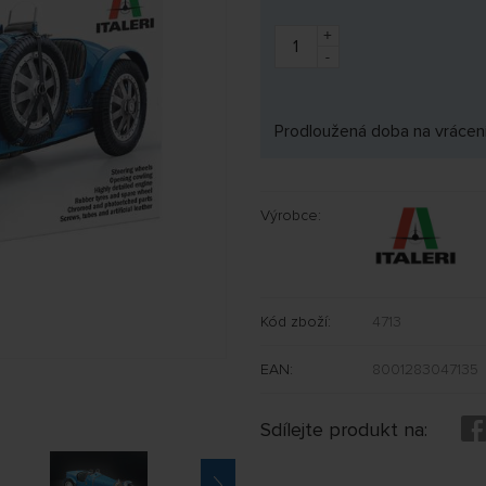
+
-
Prodloužená doba na vrácení
Výrobce:
Kód zboží:
4713
EAN:
8001283047135
Sdílejte produkt na: