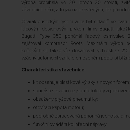
výroba probíhala ve 20. letech 20. století, zví
závodních klání, a to jak na uzavřených, tak přírodní
Charakteristickým rysem auta byl chladič ve tvaru
klíčovým designovým prvkem firmy Bugatti jakož
Bugatti Type 35B poháněl řadový osmiválec 2,3
zajišťoval kompresor Roots. Maximální výkon p
koňských sil, takže vůz dosahoval rychlosti až 21
vzácný automobil vznikl o omezeném počtu přibliž
Charakteristika stavebnice:
kit obsahuje plastikové výlisky z nových forem;
součástí stavebnice jsou fotolepty a pokovené 
obsaženy pryžové pneumatiky;
otevírací kapota motoru;
podrobně zpracovaná pohonná jednotka a mot
funkční ovládání kol přední nápravy;