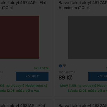
taleri akryl 4674AP - Flat
Barva Italeri akryl 4677AP
r (20ml)
Aluminum (20ml)
SKLADEM
AP
79504677AP
č
89 Kč
KOUPIT
KOUP
1.08. na prodejně Nademlejnská
Úterý 11.08. na prodejně Nade
ředa 12.08. může být u Vás
Středa 12.08. může být u 
taleri akryl 4681AP - Flat
Barva Italeri akryl 4682AP