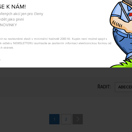
SE K NÁM!
vřených akcí jen pro členy
dět jako první
A NOVINKY
tnit na nezlevněné zboží v minimální hodnotě 2000 Kč. Kupón není možné spojit s
m k odběru NEWSLETTERU souhlasíte se zasíláním informací elektronickou formou od
ch stránek.
Související produkty
t
ŘADIT:
ABECE
1
2