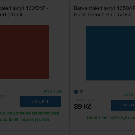
taleri akryl 4605AP -
Barva Italeri akryl 4659AP
Red (20ml)
Gloss French Blue (20ml)
SKLADEM
SKLA
5AP
79504659AP
č
KOUPIT
89 Kč
KOUP
1.08. na prodejně Nademlejnská
Úterý 11.08. může být u V
ředa 12.08. může být u Vás