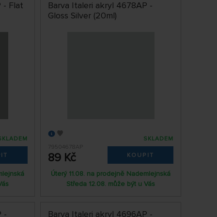
 - Flat
Barva Italeri akryl 4678AP -
Gloss Silver (20ml)
SKLADEM
SKLADEM
79504678AP
89 Kč
IT
KOUPIT
mlejnská
Úterý 11.08. na prodejně Nademlejnská
Vás
Středa 12.08. může být u Vás
 -
Barva Italeri akryl 4696AP -