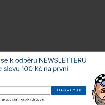
te se k odběru NEWSLETTERU
e slevu 100 Kč na první
 4674AP, 4677AP, 4678AP,
768AP.
PŘIHLÁSIT SE
 zpracováním osobních údajů