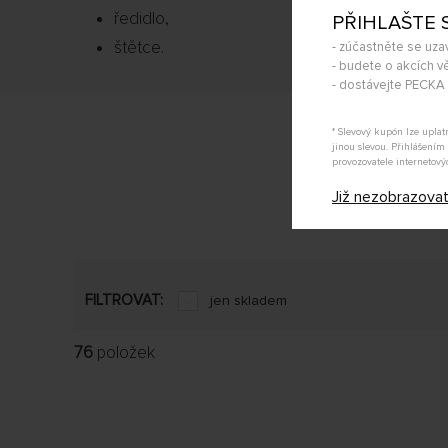
ředidlo,
PŘIHLAŠTE 
štětce.
- zúčastněte se uza
- budete o akcích vě
- dostávejte PECK
* Slevový kupón lze upla
jinou slevou. Přihlášení
provozovatele internetový
Již nezobrazova
FILTROVAT:
jen skladem
76
položek