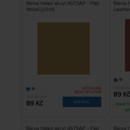
Barva Italeri akryl 4673AP - Flat
Barva I
Wood (20ml)
Leathe
79504674
DOČASNĚ
NEDOSTUPNÉ
89 K
79504673AP
89 Kč
DETAIL
Úterý 1
St
Barva Italeri akryl 4679AP - Flat
Barva I