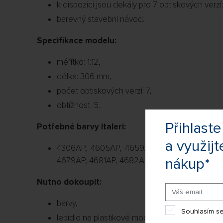
k dispozici jsou dekály pro 7 obtiskových verzí;
barevný stavební návod.
Specifikace modelu:
měřítko: 1:12,
délka: 306 mm,
počet obtiskových verzí: 7,
obtížnost: 5.
Přihlas
Potřebné barvy Italeri:
a využijt
4306AP, 4605AP, 4659AP, 4672AP, 4673AP,
nákup*
4679AP, 4681AP, 4682AP, 4696AP, 4763AP, 4
Nutno dokoupit:
barvy,
Souhlasím se
lepidlo na plastikové modely,