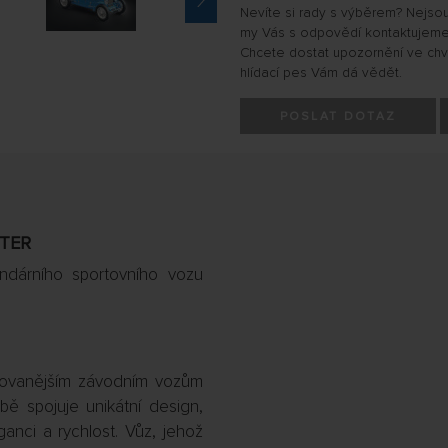
Nevíte si rady s výběrem? Nejso
my Vás s odpovědí kontaktujeme
Chcete dostat upozornění ve chvíl
hlídací pes Vám dá vědět.
POSLAT DOTAZ
STER
ndárního sportovního vozu
divovanějším závodním vozům
bě spojuje unikátní design,
ganci a rychlost. Vůz, jehož