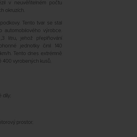
tězil v neuvěřitelném počtu
ch okruzích.
 podkovy. Tento tvar se stal
to automobilového výrobce.
 litru, jehož přeplňování
ohonné jednotky činil 140
0 km/h. Tento dnes extrémně
ně 400 vyrobených kusů.
díly;
orový prostor;