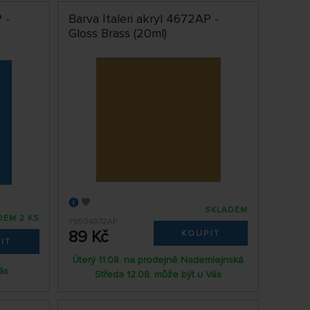
 -
Barva Italeri akryl 4672AP -
Gloss Brass (20ml)
SKLADEM
DEM 2 KS
79504672AP
89 Kč
KOUPIT
IT
Úterý 11.08. na prodejně Nademlejnská
ás
Středa 12.08. může být u Vás