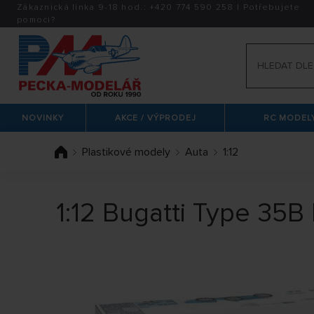
Zákaznická linka 9-18 hod.:
+420
774 590 258
|
Potřebujete
pomoci?
NOVINKY
AKCE / VÝPRODEJ
RC MODELY
Plastikové modely
Auta
1:12
1:12 Bugatti Type 35B