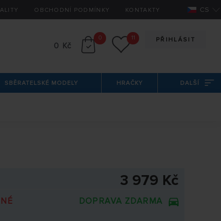
CS
ALITY
OBCHODNÍ PODMÍNKY
KONTAKTY
0
11
PŘIHLÁSIT
0 Kč
SBĚRATELSKÉ MODELY
HRAČKY
DALŠÍ
3 979 Kč
PNÉ
DOPRAVA ZDARMA