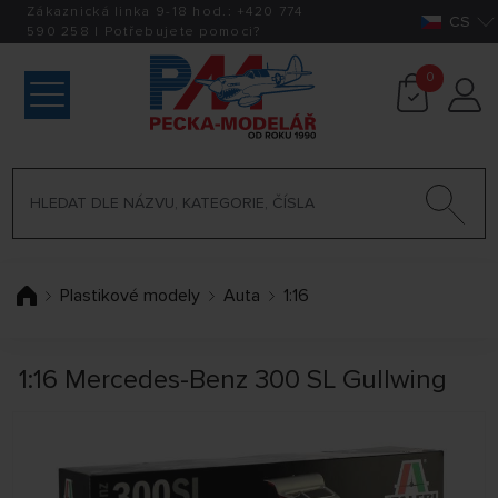
Zákaznická linka 9-18 hod.:
+420
774
CS
590 258
|
Potřebujete pomoci?
0
Plastikové modely
Auta
1:16
1:16 Mercedes-Benz 300 SL Gullwing