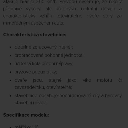
atakuje hranici 260 km/h. Pravdou ovšem je, že nikoliv
působivé výkony, ale především unikátní design a
charakteristicky vzhůru otevíratelné dveře stály za
mimořádným úspěchem auta.
Charakteristika stavebnice:
detailně zpracovaný interiér;
propracovaná pohonná jednotka;
řiditelná kola přední nápravy;
pryžové pneumatiky;
dveře jsou, stejně jako víko motoru či
zavazadelníku, otevíratelné;
stavebnice obsahuje pochromované díly a barevný
stavební návod.
Specifikace modelu:
měřítko: 1:16,