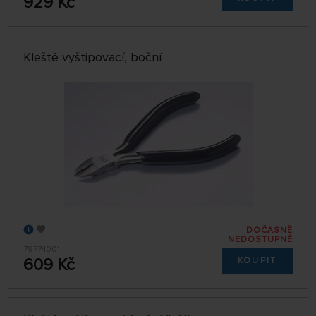
929 Kč
Kleště vyštipovací, boční
DOČASNĚ
NEDOSTUPNÉ
79774001
609 Kč
KOUPIT