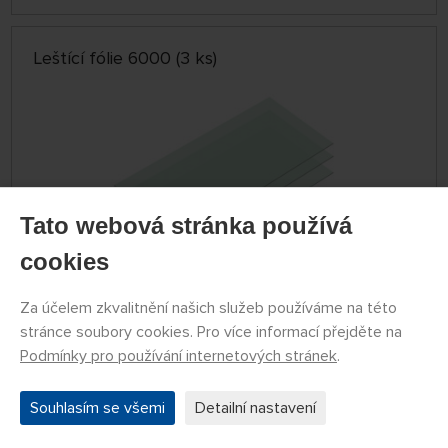
Leštící fólie 6000 (3 ks)
Tato webová stránka používá
cookies
DOČASNĚ
Za účelem zkvalitnění našich služeb používáme na této
NEDOSTUPNÉ
stránce soubory cookies. Pro více informací přejděte na
79787186
139 Kč
KOUPIT
Podmínky pro používání internetových stránek
.
Souhlasím se všemi
Detailní nastavení
Leštící fólie 8000 (3 ks)