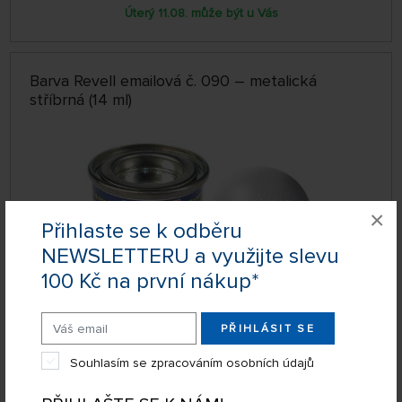
Úterý 11.08. může být u Vás
Barva Revell emailová č. 090 – metalická
stříbrná (14 ml)
×
Přihlaste se k odběru
NEWSLETTERU a využijte slevu
100 Kč na první nákup*
PŘIHLÁSIT SE
SKLADEM NAD 5 KS
32190
63 Kč
KOUPIT
Souhlasím se zpracováním osobních údajů
Úterý 11.08. může být u Vás