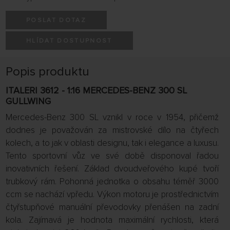
POSLAT DOTAZ
HLÍDAT DOSTUPNOST
Popis produktu
ITALERI 3612 - 1:16 MERCEDES-BENZ 300 SL
GULLWING
Mercedes-Benz 300 SL vznikl v roce v 1954, přičemž
dodnes je považován za mistrovské dílo na čtyřech
kolech, a to jak v oblasti designu, tak i elegance a luxusu.
Tento sportovní vůz ve své době disponoval řadou
inovativních řešení. Základ dvoudveřového kupé tvoří
trubkový rám. Pohonná jednotka o obsahu téměř 3000
ccm se nachází vpředu. Výkon motoru je prostřednictvím
čtyřstupňové manuální převodovky přenášen na zadní
kola. Zajímavá je hodnota maximální rychlosti, která