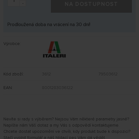
-
NA DOSTUPNOST
Prodloužená doba na vrácení na 30 dní!
Výrobce:
Kód zboží:
3612
79503612
EAN:
8001283036122
Nevíte si rady s výběrem? Nejsou Vám některé parametry jasné?
Napište nám Váš dotaz a my Vás s odpovědí kontaktujeme.
Chcete dostat upozornění ve chvíli, kdy produkt bude k dispozici?
Stačí vyplnit formulář a náš hlídací pes Vám dá vědět.