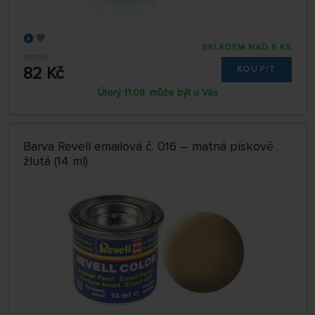
SKLADEM NAD 5 KS
36190
82 Kč
KOUPIT
Úterý 11.08. může být u Vás
Barva Revell emailová č. 016 – matná pískově
žlutá (14 ml)