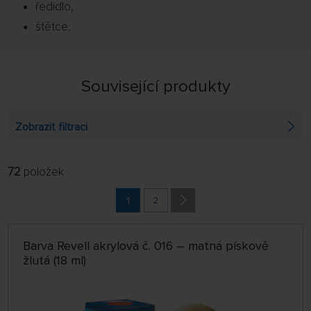
ředidlo,
štětce.
Související produkty
Zobrazit filtraci
72
položek
FILTROVAT:
ŘADIT:
ABECEDNĚ
1
2
jen skladem
64 NA STRÁNCE
Barva Revell akrylová č. 016 – matná pískově
žlutá (18 ml)