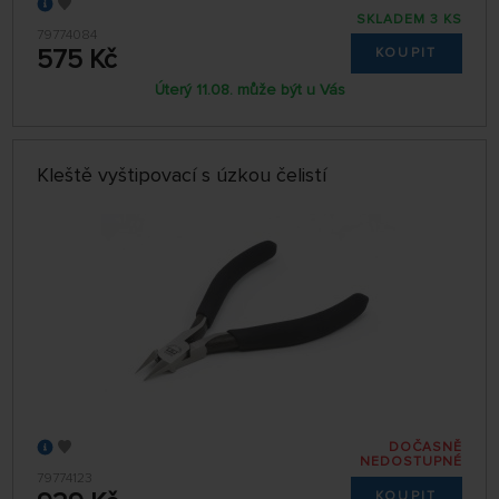
SKLADEM 3 KS
79774084
575 Kč
KOUPIT
Úterý 11.08. může být u Vás
Kleště vyštipovací s úzkou čelistí
DOČASNĚ
NEDOSTUPNÉ
79774123
KOUPIT