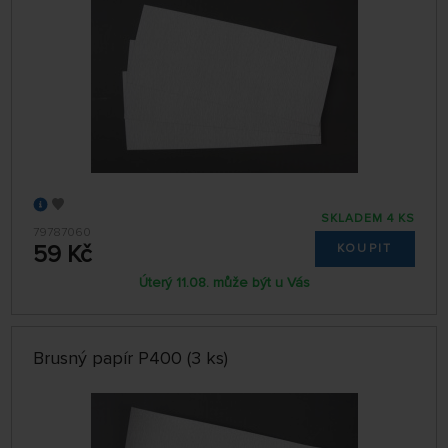
SKLADEM 4 KS
79787060
59 Kč
KOUPIT
Úterý 11.08. může být u Vás
Brusný papír P400 (3 ks)