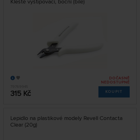
Kleště vyštipovací, boční (bílé)
DOČASNĚ
NEDOSTUPNÉ
79769945
315 Kč
KOUPIT
Lepidlo na plastikové modely Revell Contacta
Clear (20g)