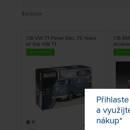
5
položek
1:16 VW T1 Panel Van, 75 Years
1:16 B
of the VW T1
Anniver
ZLATÝ STŘED
ZLATÝ 
Přihlas
a využijt
nákup*
SKLADEM