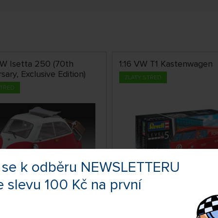
MW Isetta 250 (70th
1:16 VW T1 Kastenwagen
sary, Exclusive Edition)
ZLATÝ STŘED
STŘED
te se k odběru NEWSLETTERU
e slevu 100 Kč na první
SKLADEM
SKLA