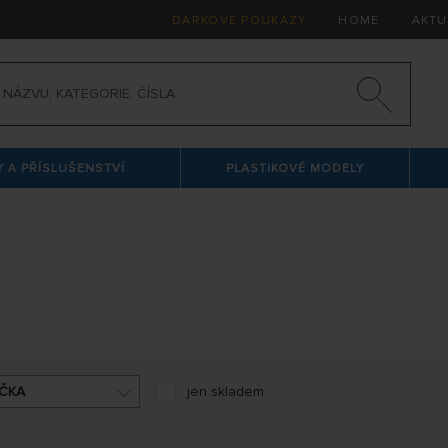
DÁRKOVÉ POUKAZY
HOME
AKTU
 A PŘÍSLUŠENSTVÍ
PLASTIKOVÉ MODELY
ČKA
jen skladem