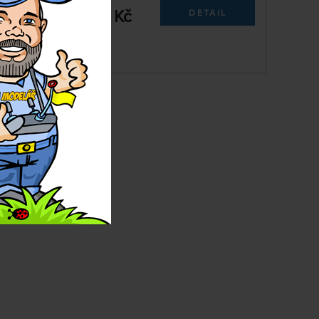
79503612
1 359 Kč
IT
DETAIL
Vás