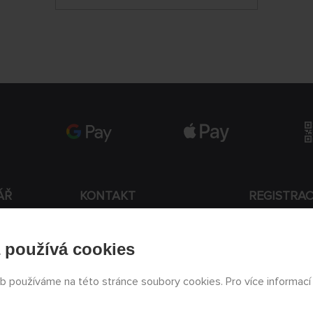
ÁŘ
KONTAKT
REGISTRA
+420 774 590 258
 používá cookies
Souhlasí
info@
peckamodel.cz
PRODEJNY
eb používáme na této stránce soubory cookies. Pro více informací
3x Praha