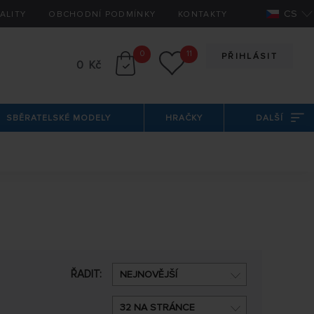
CS
ALITY
OBCHODNÍ PODMÍNKY
KONTAKTY
0
11
PŘIHLÁSIT
0 Kč
SBĚRATELSKÉ MODELY
HRAČKY
DALŠÍ
ŘADIT:
NEJNOVĚJŠÍ
32 NA STRÁNCE