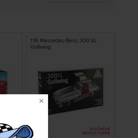
1:16 Mercedes-Benz 300 SL
Gullwing
×
DOČASNĚ
DEM 1 KS
NEDOSTUPNÉ