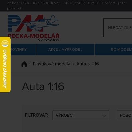
Zákaznická linka 9-18 hod.:
+420
774 590 258
|
Potřebujete
pomoci?
NOVINKY
AKCE / VÝPRODEJ
RC MODELY
Plastikové modely
Auta
1:16
Auta 1:16
FILTROVAT:
VÝROBCI
POBO