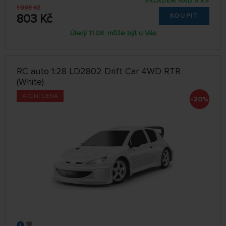
SKLADEM NAD 5 KS
1 003 Kč
803 Kč
KOUPIT
Úterý 11.08. může být u Vás
RC auto 1:28 LD2802 Drift Car 4WD RTR
(White)
AKČNÍ CENA
-20%