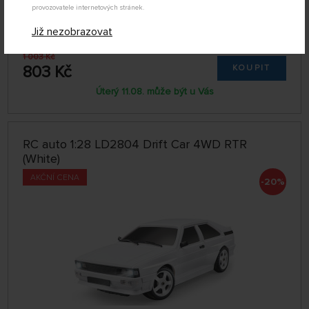
provozovatele internetových stránek.
Již nezobrazovat
ABC-2176189
-20%
SKLADEM NAD 5 KS
1 003 Kč
803 Kč
KOUPIT
Úterý 11.08. může být u Vás
RC auto 1:28 LD2804 Drift Car 4WD RTR
(White)
AKČNÍ CENA
-20%