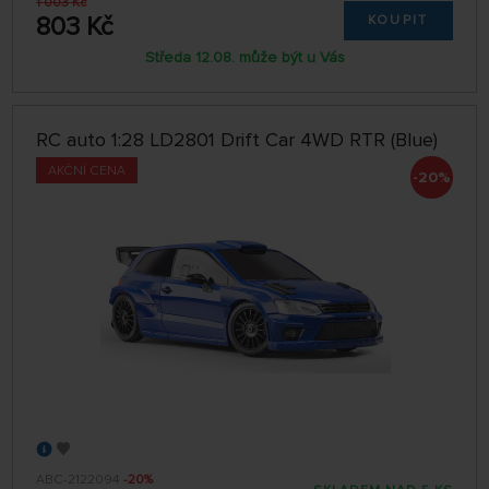
1 003 Kč
803 Kč
KOUPIT
Středa 12.08. může být u Vás
RC auto 1:28 LD2801 Drift Car 4WD RTR (Blue)
AKČNÍ CENA
-20%
ABC-2122094
-20%