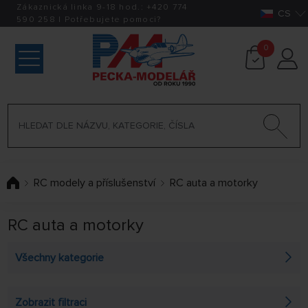
Zákaznická linka 9-18 hod.:
+420
774
CS
590 258
|
Potřebujete pomoci?
0
RC modely a příslušenství
RC auta a motorky
RC auta a motorky
Všechny kategorie
Kyosho - serie Mini-Z
Zobrazit filtraci