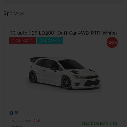
RC auta elektro
5
položek
FILTROVAT:
LDR/C MODEL
RC auta spalovací motor
RC auto 1:28 LD2801 Drift Car 4WD RTR (White)
POBOČKA
AKČNÍ CENA
ZA LIDOVKU
-20%
RC motorky
jen skladem
ŘADIT:
Stavebnice RC aut
VÝCHOZÍ SE ŠTÍTKY
RC auta pro děti
32 NA STRÁNCE
Příslušenství pro modely aut
ABC-2122093
-20%
SKLADEM NAD 5 KS