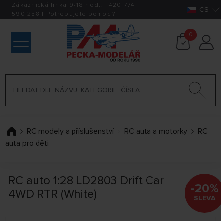
Zákaznická linka 9-18 hod.:
+420
774
CS
590 258
|
Potřebujete pomoci?
0
RC modely a příslušenství
RC auta a motorky
RC
auta pro děti
RC auto 1:28 LD2803 Drift Car
-20%
4WD RTR (White)
SLEVA