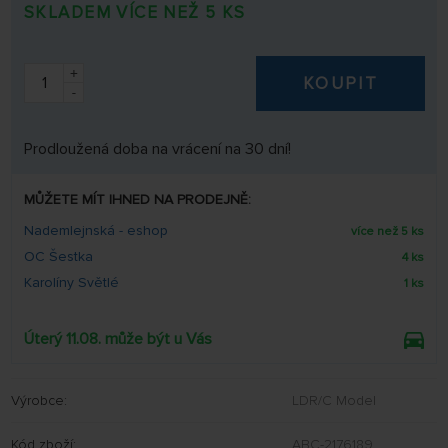
SKLADEM VÍCE NEŽ 5 KS
+
KOUPIT
-
Prodloužená doba na vrácení na 30 dní!
MŮŽETE MÍT IHNED NA PRODEJNĚ:
Nademlejnská - eshop
více než 5 ks
OC Šestka
4 ks
Karolíny Světlé
1 ks
Úterý 11.08. může být u Vás
Výrobce:
LDR/C Model
Kód zboží:
ABC-2176189