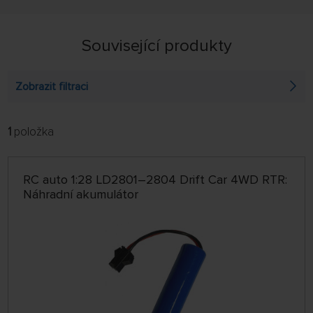
Související produkty
Zobrazit filtraci
1
položka
FILTROVAT:
ŘADIT:
ABECEDNĚ
jen skladem
RC auto 1:28 LD2801–2804 Drift Car 4WD RTR:
64 NA STRÁNCE
Náhradní akumulátor