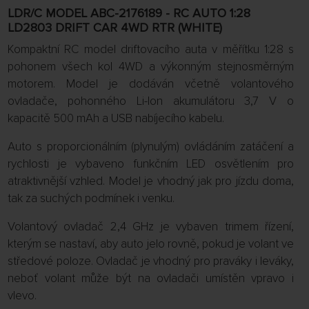
LDR/C MODEL ABC-2176189 - RC AUTO 1:28
LD2803 DRIFT CAR 4WD RTR (WHITE)
Kompaktní RC model driftovacího auta v měřítku 1:28 s
pohonem všech kol 4WD a výkonným stejnosměrným
motorem. Model je dodáván včetně volantového
ovladače, pohonného Li-Ion akumulátoru 3,7 V o
kapacitě 500 mAh a USB nabíjecího kabelu.
Auto s proporcionálním (plynulým) ovládáním zatáčení a
rychlosti je vybaveno funkčním LED osvětlením pro
atraktivnější vzhled. Model je vhodný jak pro jízdu doma,
tak za suchých podmínek i venku.
Volantový ovladač 2,4 GHz je vybaven trimem řízení,
kterým se nastaví, aby auto jelo rovně, pokud je volant ve
středové poloze. Ovladač je vhodný pro praváky i leváky,
neboť volant může být na ovladači umístěn vpravo i
vlevo.