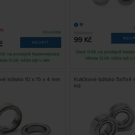
3%
SKLADEM
RDRPBR83
99 Kč
KOUP
č
KOUPIT
Úterý 11.08. na prodejně Nade
1.08. na prodejně Nademlejnská
Středa 12.08. může být u 
ředa 12.08. může být u Vás
vé ložisko 10 x 15 x 4 mm
Kuličkové ložisko 5x11x4
ks)