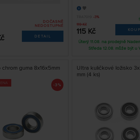
TRA7019
-3%
DOČASNĚ
119 Kč
NEDOSTUPNÉ
115 Kč
KOUP
Kč
DETAIL
Úterý 11.08. na prodejně Nade
Středa 12.08. může být u 
o chrom guma 8x16x5mm
Ultra kuličkové ložisko 3
mm (4 ks)
CENA
-3%