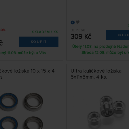
30%
BLH1666
SKLADEM 1 KS
309 Kč
KOUP
č
KOUPIT
Úterý 11.08. na prodejně Nade
Středa 12.08. může být u 
terý 11.08. může být u Vás
čkové ložiska 10 x 15 x 4
Ultra kuličkové ložiska
s.
5x11x5mm, 4 ks.