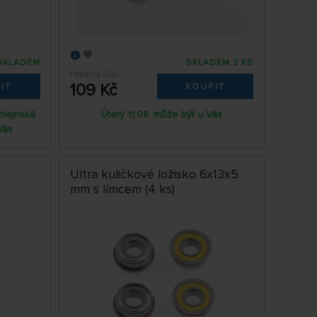
SKLADEM
SKLADEM 2 KS
HM903-086
109 Kč
IT
KOUPIT
mlejnská
Úterý 11.08. může být u Vás
Vás
Ultra kuličkové ložisko 6x13x5
mm s límcem (4 ks)