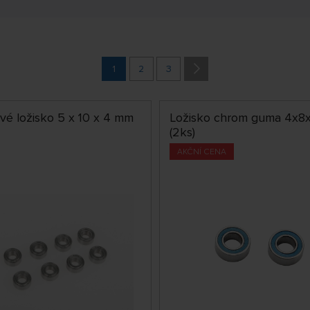
1
2
3
vé ložisko 5 x 10 x 4 mm
Ložisko chrom guma 4x
(2ks)
AKČNÍ CENA