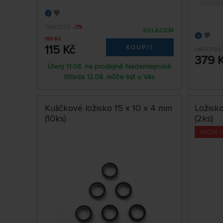
TRA7020
-3%
SKLADEM
119 Kč
115 Kč
KOUPIT
HM02139
379 
Úterý 11.08. na prodejně Nademlejnská
Středa 12.08. může být u Vás
Kuličkové ložisko 15 x 10 x 4 mm
Ložisk
(10ks)
(2ks)
AKČNÍ 