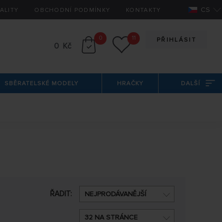
CS
ALITY
OBCHODNÍ PODMÍNKY
KONTAKTY
0
11
PŘIHLÁSIT
0 Kč
SBĚRATELSKÉ MODELY
HRAČKY
DALŠÍ
ŘADIT:
NEJPRODÁVANĚJŠÍ
32 NA STRÁNCE