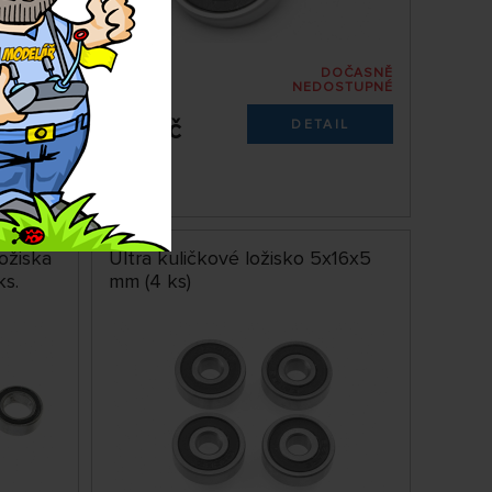
DOČASNĚ
SKLADEM
NEDOSTUPNÉ
HPIB089
179 Kč
IT
DETAIL
mlejnská
Vás
ložiska
Ultra kuličkové ložisko 5x16x5
ks.
mm (4 ks)