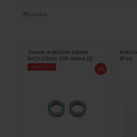
73
položek
Traxxas kuličkové ložisko
Kuličko
8x12x3.5mm 2RS modré (2)
(8 ks)
AKČNÍ CENA
-3%