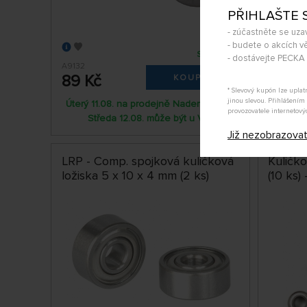
PŘIHLAŠTE 
- zúčastněte se uza
- budete o akcích vě
SKLADEM
- dostávejte PECK
A9132
C-3611-3-1
89 Kč
119 K
KOUPIT
* Slevový kupón lze upla
jinou slevou. Přihlášení
Úterý 11.08. na prodejně Nademlejnská
Úterý 1
provozovatele internetový
Středa 12.08. může být u Vás
St
Již nezobrazova
LRP - Comp. spojková kuličková
Kuličk
ložiska 5 x 10 x 4 mm (2 ks)
(10 ks)