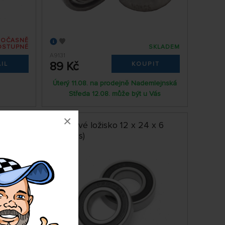
DOČASNĚ
OSTUPNÉ
SKLADEM
A9131
89 Kč
IL
KOUPIT
Úterý 11.08. na prodejně Nademlejnská
Středa 12.08. může být u Vás
×
 mm (2
Kuličkové ložisko 12 x 24 x 6
mm (2ks)