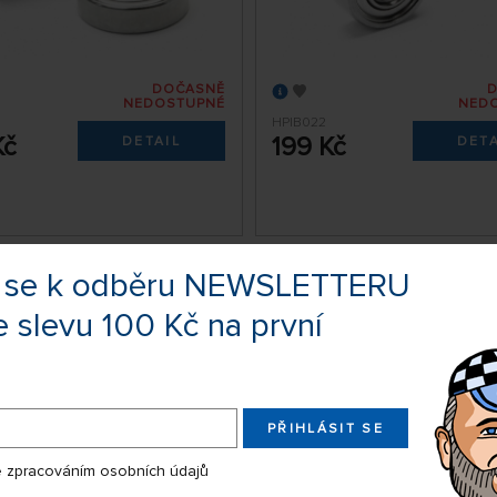
DOČASNĚ
NEDOSTUPNÉ
NED
HPIB022
Kč
199 Kč
DETAIL
DETA
rally - kuličkové ložiska
Kuličkové ložisko 7×13×4
te se k odběru NEWSLETTERU
3 - 10x15x4mm - 2 ks.
ks)
e slevu 100 Kč na první
PŘIHLÁSIT SE
 zpracováním osobních údajů