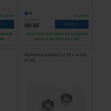
SKLADEM
SKLADEM
RDRPB625
99 Kč
IT
KOUPIT
mlejnská
Úterý 11.08. na prodejně Nademlejnská
Vás
Středa 12.08. může být u Vás
Kuličkové ložisko 5 x 10 x 4 mm
(2 ks)