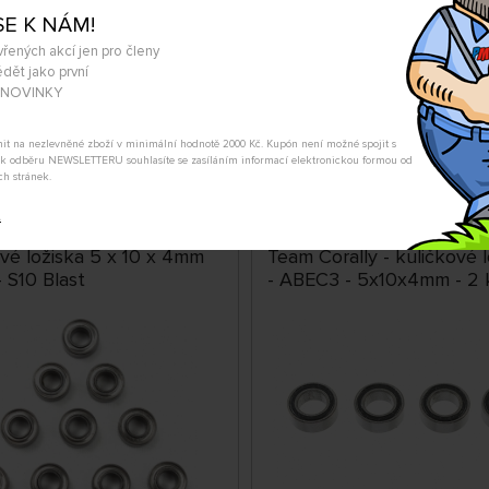
SE K NÁM!
vřených akcí jen pro členy
dět jako první
SKLADEM
A NOVINKY
0-15-04
A9172
č
89 Kč
KOUPIT
KOUP
tnit na nezlevněné zboží v minimální hodnotě 2000 Kč. Kupón není možné spojit s
m k odběru NEWSLETTERU souhlasíte se zasíláním informací elektronickou formou od
1.08. na prodejně Nademlejnská
Úterý 11.08. na prodejně Nade
ch stránek.
ředa 12.08. může být u Vás
Středa 12.08. může být u 
t
ové ložiska 5 x 10 x 4mm
Team Corally - kuličkové 
 - S10 Blast
- ABEC3 - 5x10x4mm - 2 