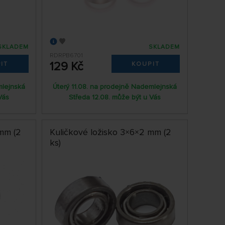
SKLADEM
SKLADEM
RDRPB6701
129 Kč
IT
KOUPIT
mlejnská
Úterý 11.08. na prodejně Nademlejnská
Vás
Středa 12.08. může být u Vás
 mm (2
Kuličkové ložisko 3×6×2 mm (2
ks)