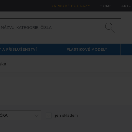
DÁRKOVÉ POUKAZY
HOME
AKTU
 A PŘÍSLUŠENSTVÍ
PLASTIKOVÉ MODELY
ska
ČKA
jen skladem