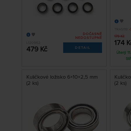
TRA5118
-
DOČASNĚ
179 Kč
NEDOSTUPNÉ
174 K
L120962
479 Kč
DETAIL
Úterý 1
St
Kuličkové ložisko 6×10×2,5 mm
Kuličko
(2 ks)
(2 ks)