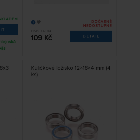
SKLADEM
DOČASNĚ
NEDOSTUPNÉ
IT
HM903-014
109 Kč
DETAIL
mlejnská
Vás
x8x3
Kuličkové ložisko 12×18×4 mm (4
ks)