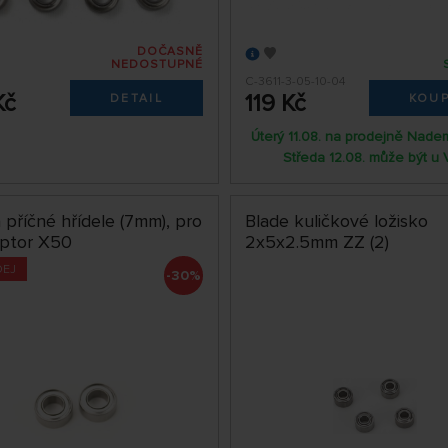
DOČASNĚ
NEDOSTUPNÉ
C-3611-3-05-10-04
Kč
119 Kč
DETAIL
KOUP
Úterý 11.08. na prodejně Nade
Středa 12.08. může být u 
 příčné hřídele (7mm), pro
Blade kuličkové ložisko
aptor X50
2x5x2.5mm ZZ (2)
DEJ
-30%