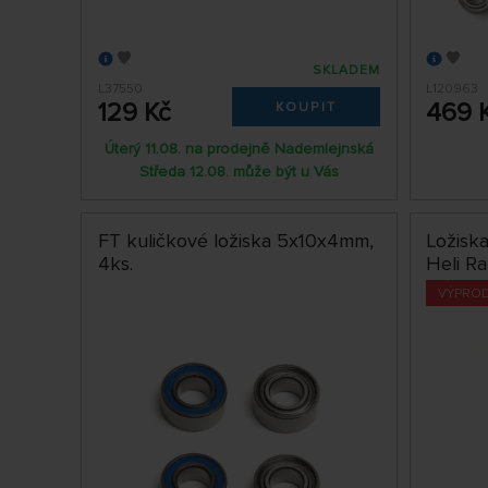
SKLADEM
L37550
L120963
129 Kč
469 
KOUPIT
Úterý 11.08. na prodejně Nademlejnská
Středa 12.08. může být u Vás
FT kuličkové ložiska 5x10x4mm,
Ložiska
4ks.
Heli R
VÝPRO