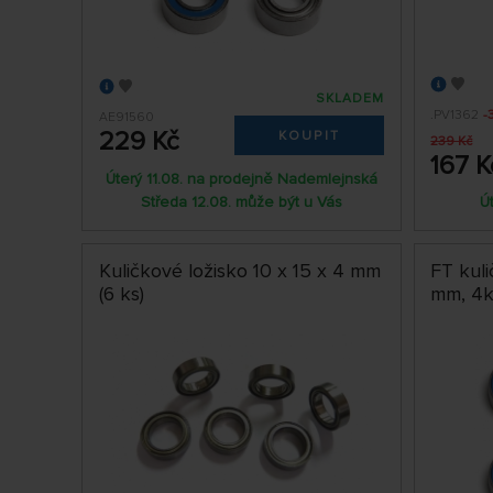
SKLADEM
.PV1362
-
AE91560
229 Kč
KOUPIT
239 Kč
167 K
Úterý 11.08. na prodejně Nademlejnská
Středa 12.08. může být u Vás
Ú
Kuličkové ložisko 10 x 15 x 4 mm
FT kuli
(6 ks)
mm, 4k