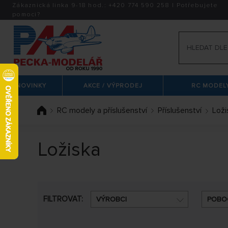
Zákaznická linka 9-18 hod.:
+420
774 590 258
|
Potřebujete
pomoci?
NOVINKY
AKCE / VÝPRODEJ
RC MODELY
RC modely a příslušenství
Příslušenství
Loži
Ložiska
FILTROVAT:
VÝROBCI
POBO