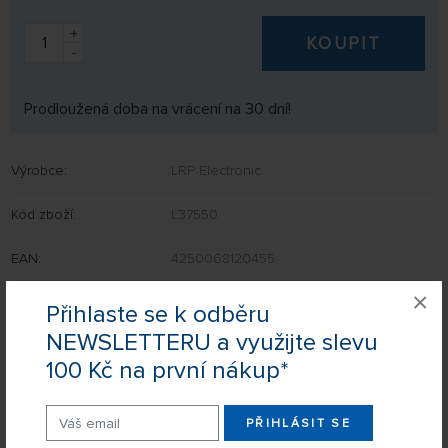
+
KOUPIT
-
Prodloužená doba na vrácení na 30 dní!
Výrobce:
LRP Electronic
Kód zboží:
L37550
EAN:
4250068120455
×
Přihlaste se k odběru
NEWSLETTERU a využijte slevu
Nevíte si rady s výběrem? Nejsou Vám některé parametry jasné?
100 Kč na první nákup*
Napište nám Váš dotaz a my Vás s odpovědí kontaktujeme.
POSLAT DOTAZ
PŘIHLÁSIT SE