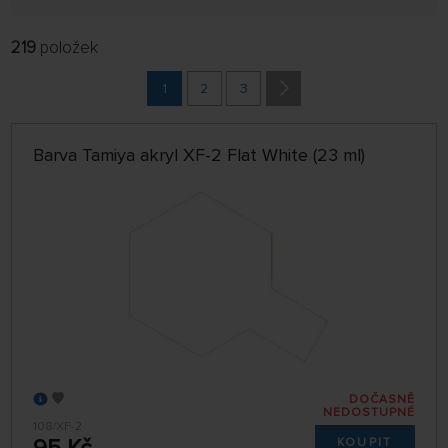
Barvy Tamiya akrylové (23 ml)
219
položek
FILTROVAT:
VÝROBCI
1
2
3
Barvy Tamiya Lacquer (10 ml)
POBOČKA
Barva Tamiya akryl XF-2 Flat White (23 ml)
jen skladem
ŘADIT:
NEJNOVĚJŠÍ
32 NA STRÁNCE
DOČASNĚ
NEDOSTUPNÉ
108/XF-2
KOUPIT