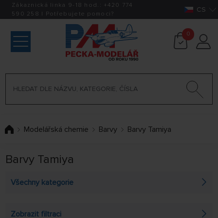
Zákaznická linka 9-18 hod.:
+420
774
CS
590 258
|
Potřebujete pomoci?
0
Modelářská chemie
Barvy
Barvy Tamiya
Barvy Tamiya
Všechny kategorie
Barvy Tamiya akrylové (10 ml)
Zobrazit filtraci