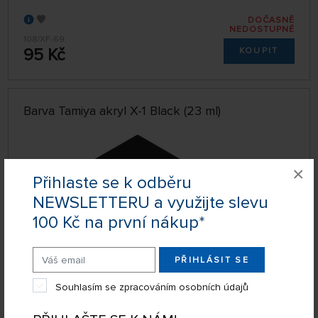
DOČASNĚ
NEDOSTUPNÉ
108/XF-69
95 Kč
KOUPIT
Barva Tamiya akryl X-1 Black (23 ml)
×
Přihlaste se k odběru
NEWSLETTERU a využijte slevu
100 Kč na první nákup*
PŘIHLÁSIT SE
Souhlasím se zpracováním osobních údajů
SKLADEM NAD 5 KS
108/X-1
KOUPIT