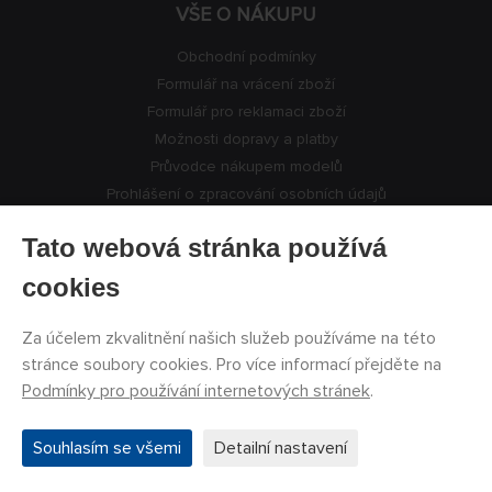
VŠE O NÁKUPU
Obchodní podmínky
Formulář na vrácení zboží
Formulář pro reklamaci zboží
Možnosti dopravy a platby
Průvodce nákupem modelů
Prohlášení o zpracování osobních údajů
Souhlas se zpracováním osobních údajů a zasíláním obchodních
Tato webová stránka používá
sdělení
cookies
PECKA MODELÁŘ
Za účelem zkvalitnění našich služeb používáme na této
stránce soubory cookies. Pro více informací přejděte na
Aktuality
Podmínky pro používání internetových stránek
.
Výrobci modelů
Volná místa
Souhlasím se všemi
Detailní nastavení
Kontakty
Registrace