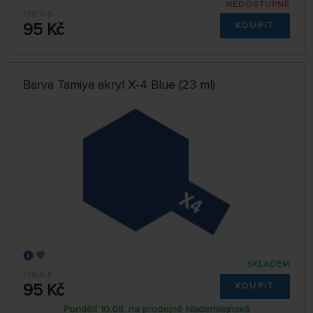
NEDOSTUPNÉ
108/X-6
95 Kč
KOUPIT
Barva Tamiya akryl X-4 Blue (23 ml)
SKLADEM
108/X-4
95 Kč
KOUPIT
Pondělí 10.08. na prodejně Nademlejnská