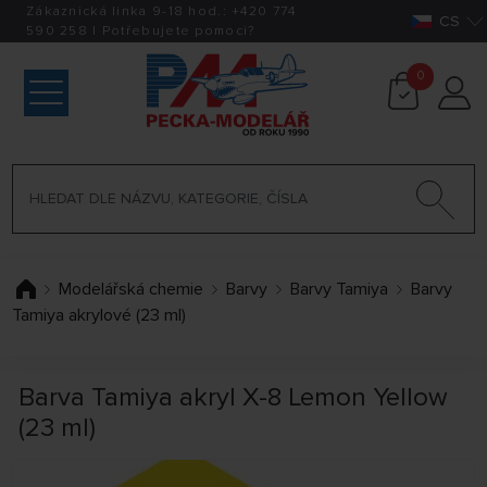
Zákaznická linka 9-18 hod.:
+420
774
CS
590 258
|
Potřebujete pomoci?
0
Modelářská chemie
Barvy
Barvy Tamiya
Barvy
Tamiya akrylové (23 ml)
Barva Tamiya akryl X-8 Lemon Yellow
(23 ml)