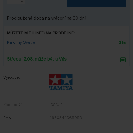
-
Prodloužená doba na vrácení na 30 dní!
MŮŽETE MÍT IHNED NA PRODEJNĚ:
Karolíny Světlé
2 ks
Středa 12.08. může být u Vás
Výrobce:
Kód zboží:
108/X-8
EAN:
4950344068098