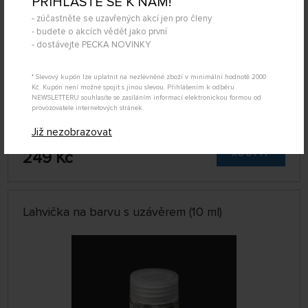
PŘIHLAŠTE SE K NÁM!
- zúčastněte se uzavřených akcí jen pro členy
- budete o akcích vědět jako první
- dostávejte PECKA NOVINKY
* Slevový kupón lze uplatnit na nezlevněné zboží v minimální hodnotě 2000
Kč. Kupón není možné spojit s jinou slevou. Přihlášením k odběru
NEWSLETTERU souhlasíte se zasíláním informací elektronickou formou od
provozovatele internetových stránek.
DOČASNĚ
Již nezobrazovat
NEDOSTUPNÉ
GSW8436574509199ES
249 Kč
KOUPIT
Lahvička na barvu s uzávěrem (10 ml)