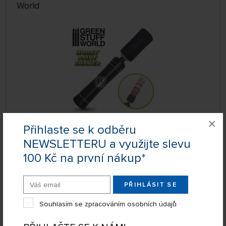
World
×
Přihlaste se k odběru
DOČASNĚ
NEDOSTUPNÉ
NEWSLETTERU a využijte slevu
GSW8435646504155ES
619 Kč
KOUPIT
100 Kč na první nákup*
PŘIHLÁSIT SE
Filtrační kalíšky (2 ks)
Souhlasím se zpracováním osobních údajů