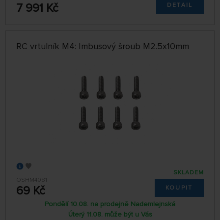
7 991 Kč
DETAIL
RC vrtulník M4: Imbusový šroub M2.5x10mm
SKLADEM
OSHM4081
69 Kč
KOUPIT
Pondělí 10.08. na prodejně Nademlejnská
Úterý 11.08. může být u Vás