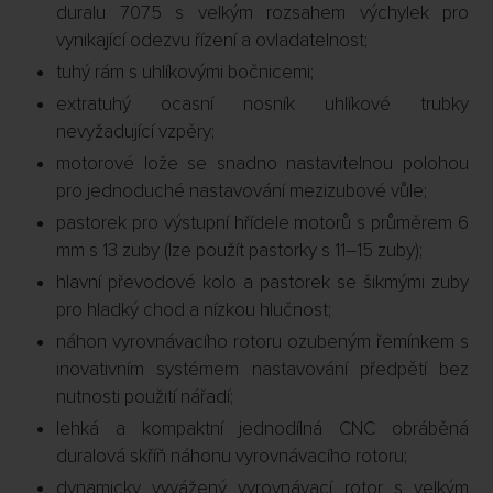
duralu 7075 s velkým rozsahem výchylek pro
vynikající odezvu řízení a ovladatelnost;
tuhý rám s uhlíkovými bočnicemi;
extratuhý ocasní nosník uhlíkové trubky
nevyžadující vzpěry;
motorové lože se snadno nastavitelnou polohou
pro jednoduché nastavování mezizubové vůle;
pastorek pro výstupní hřídele motorů s průměrem 6
mm s 13 zuby (lze použít pastorky s 11–15 zuby);
hlavní převodové kolo a pastorek se šikmými zuby
pro hladký chod a nízkou hlučnost;
náhon vyrovnávacího rotoru ozubeným řemínkem s
inovativním systémem nastavování předpětí bez
nutnosti použití nářadí;
lehká a kompaktní jednodílná CNC obráběná
duralová skříň náhonu vyrovnávacího rotoru;
dynamicky vyvážený vyrovnávací rotor s velkým