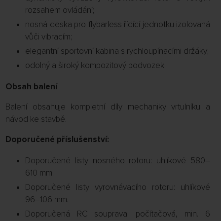
rozsahem ovládání;
nosná deska pro flybarless řídící jednotku izolovaná
vůči vibracím;
elegantní sportovní kabina s rychloupínacími držáky;
odolný a široký kompozitový podvozek.
Obsah balení
Balení obsahuje kompletní díly mechaniky vrtulníku a
návod ke stavbě.
Doporučené příslušenství:
Doporučené listy nosného rotoru: uhlíkové 580–
610 mm.
Doporučené listy vyrovnávacího rotoru: uhlíkové
96–106 mm.
Doporučená RC souprava: počítačová, min. 6