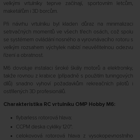
velkými vrtulníky teprve začínají, sportovním letcům,
maketářům i 3D borcům.
Při návrhu vrtulníku byl kladen důraz na minimalizaci
setrvačných momentů ve všech třech osách, což spolu
se systémem ovládání nosného a vyrovnávacího rotoru s
velkým rozsahem výchylek nabízí neuvěřitelnou odezvu
řízení a obratnost.
M6 dovoluje instalaci široké škály motorů a elektroniky,
takže rovnou z krabice (případně s použitím tuningových
dílů) snadno vyhoví požadavkům rekreačních pilotů i
ostřílených 3D profesionálů.
Charakteristika RC vrtulníku OMP Hobby M6:
flybarless rotorová hlava;
CCPM deska cykliky 120°;
celokovová rotorová hlava z vysokopevnostního