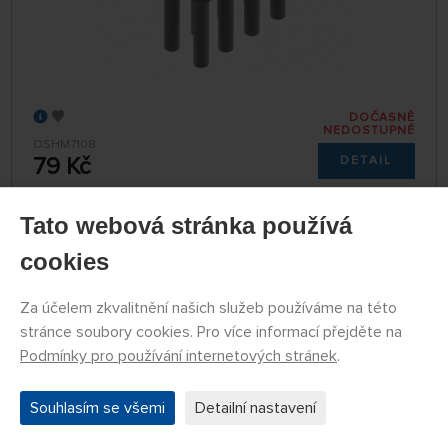
DOČASNĚ
NEDOSTUPNÉ
OSHM7108
79 Kč
DETAIL
Tato webová stránka používá
RC vrtulník OMP Hobby M7: Imbusový šroub
cookies
M2,5x6
Za účelem zkvalitnění našich služeb používáme na této
stránce soubory cookies. Pro více informací přejděte na
Podmínky pro používání internetových stránek
.
Souhlasím se všemi
Detailní nastavení