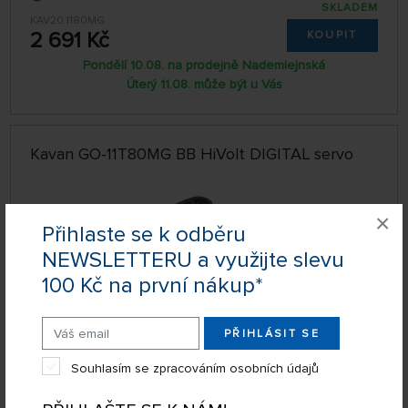
SKLADEM
KAV20.1180MG
2 691 Kč
KOUPIT
Pondělí 10.08. na prodejně Nademlejnská
Úterý 11.08. může být u Vás
Kavan GO-11T80MG BB HiVolt DIGITAL servo
×
Přihlaste se k odběru
NEWSLETTERU a využijte slevu
100 Kč na první nákup*
PŘIHLÁSIT SE
Souhlasím se zpracováním osobních údajů
DOPRAVA ZDARMA
SKLADEM