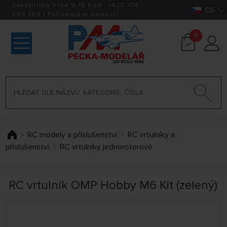
Zákaznická linka 9-18 hod.:
+420
774
CS
590 258
|
Potřebujete pomoci?
0
RC modely a příslušenství
RC vrtulníky a
příslušenství
RC vrtulníky jednorotorové
RC vrtulník OMP Hobby M6 Kit (zelený)