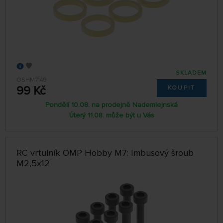
SKLADEM
OSHM7149
99 Kč
KOUPIT
Pondělí 10.08. na prodejně Nademlejnská
Úterý 11.08. může být u Vás
RC vrtulník OMP Hobby M7: Imbusový šroub
M2,5x12