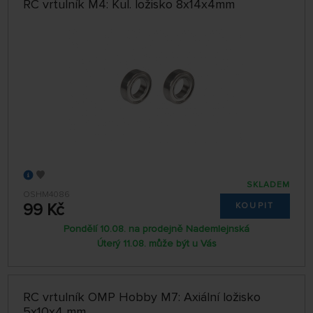
RC vrtulník M4: Kul. ložisko 8x14x4mm
SKLADEM
OSHM4086
99 Kč
KOUPIT
Pondělí 10.08. na prodejně Nademlejnská
Úterý 11.08. může být u Vás
RC vrtulník OMP Hobby M7: Axiální ložisko
5x10x4 mm