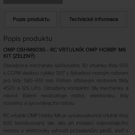
Popis produktu
Technické informace
Popis produktu
OMP OSHM603G - RC VRTULNÍK OMP HOBBY M6
KIT (ZELENÝ)
Stavebnice mechaniky špičkového 3D vrtulníku třídy 600
s CCPM deskou cykliky 120° s flybarless nosným rotorem
pro listy 580–610 mm. Pohon střídavým motorem třídy
4520 a 12S LiPo. Obsaženy kompletní díly mechaniky a
návod. Balení neobsahuje motor, elektroniku, listy
nosného a vyrovnávacího rotoru.
RC vrtulník OMP Hobby M6 je vysokovýkonný vrtulník třídy
600 konstruovaný tak, aby při instalaci odpovídajícího
motoru a elektroniky vyhověl požadavkům pilotů, kteří s