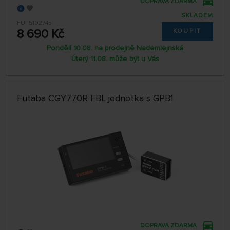
DOPRAVA ZDARMA
SKLADEM
FUT5102745
8 690 Kč
KOUPIT
Pondělí 10.08. na prodejně Nademlejnská
Úterý 11.08. může být u Vás
Futaba CGY770R FBL jednotka s GPB1
DOPRAVA ZDARMA