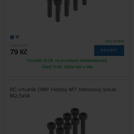
SKLADEM
OSHM7107
79 Kč
KOUPIT
Pondělí 10.08. na prodejně Nademlejnská
Úterý 11.08. může být u Vás
RC vrtulník OMP Hobby M7: Imbusový šroub
M2,5x14