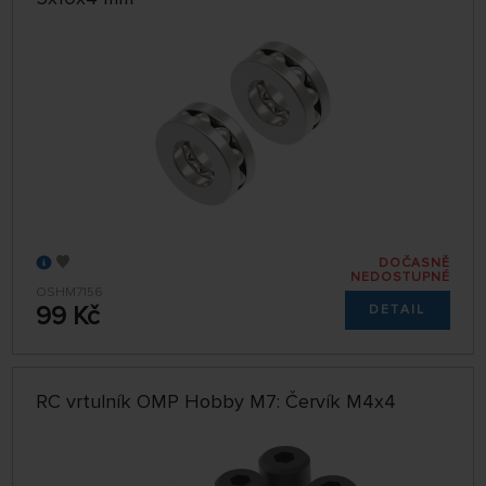
DOČASNĚ
NEDOSTUPNÉ
OSHM7156
99 Kč
DETAIL
RC vrtulník OMP Hobby M7: Červík M4x4