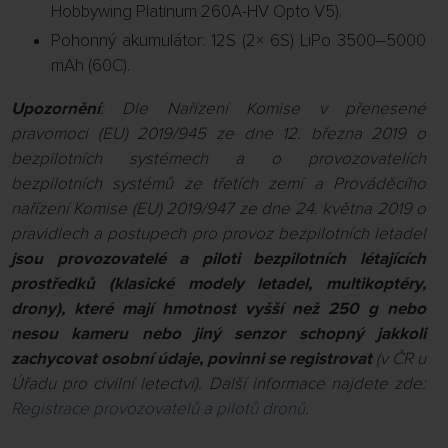
Hobbywing Platinum 260A-HV Opto V5).
Pohonný akumulátor: 12S (2× 6S) LiPo 3500–5000
mAh (60C).
Upozornění
: Dle Nařízení Komise v přenesené
pravomoci (EU) 2019/945 ze dne 12. března 2019 o
bezpilotních systémech a o provozovatelích
bezpilotních systémů ze třetích zemí a Prováděcího
nařízení Komise (EU) 2019/947 ze dne 24. května 2019 o
pravidlech a postupech pro provoz bezpilotních letadel
jsou provozovatelé a piloti bezpilotních létajících
prostředků (klasické modely letadel, multikoptéry,
drony), které mají hmotnost vyšší než 250 g nebo
nesou kameru nebo jiný senzor schopný jakkoli
zachycovat osobní údaje, povinni se registrovat
(v ČR u
Úřadu pro civilní letectví). Další informace najdete zde:
Registrace provozovatelů a pilotů dronů
.