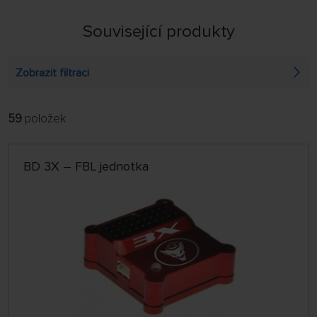
Související produkty
Zobrazit filtraci
59
položek
FILTROVAT:
ŘADIT:
ABECEDNĚ
jen skladem
BD 3X – FBL jednotka
64 NA STRÁNCE