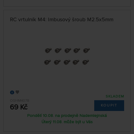
RC vrtulník M4: Imbusový šroub M2.5x5mm
SKLADEM
OSHM4078
69 Kč
KOUPIT
Pondělí 10.08. na prodejně Nademlejnská
Úterý 11.08. může být u Vás