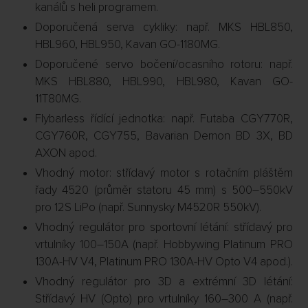
kanálů s heli programem.
Doporučená serva cykliky: např. MKS HBL850,
HBL960, HBL950, Kavan GO-1180MG.
Doporučené servo bočení/ocasního rotoru: např.
MKS HBL880, HBL990, HBL980, Kavan GO-
11T80MG.
Flybarless řídící jednotka: např. Futaba CGY770R,
CGY760R, CGY755, Bavarian Demon BD 3X, BD
AXON apod.
Vhodný motor: střídavý motor s rotačním pláštěm
řady 4520 (průměr statoru 45 mm) s 500–550kV
pro 12S LiPo (např. Sunnysky M4520R 550kV).
Vhodný regulátor pro sportovní létání: střídavý pro
vrtulníky 100–150A (např. Hobbywing Platinum PRO
130A-HV V4, Platinum PRO 130A-HV Opto V4 apod.).
Vhodný regulátor pro 3D a extrémní 3D létání:
Střídavý HV (Opto) pro vrtulníky 160–300 A (např.