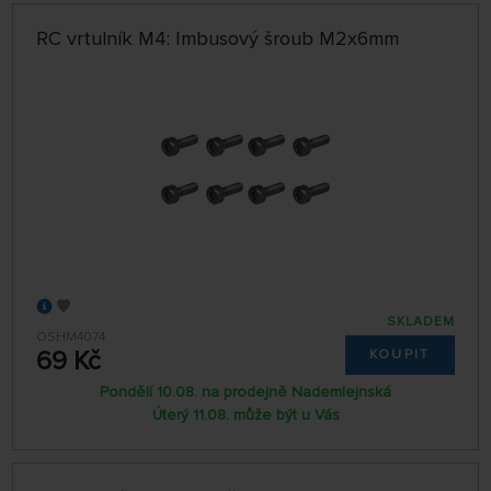
RC vrtulník M4: Imbusový šroub M2x6mm
SKLADEM
OSHM4074
69 Kč
KOUPIT
Pondělí 10.08. na prodejně Nademlejnská
Úterý 11.08. může být u Vás