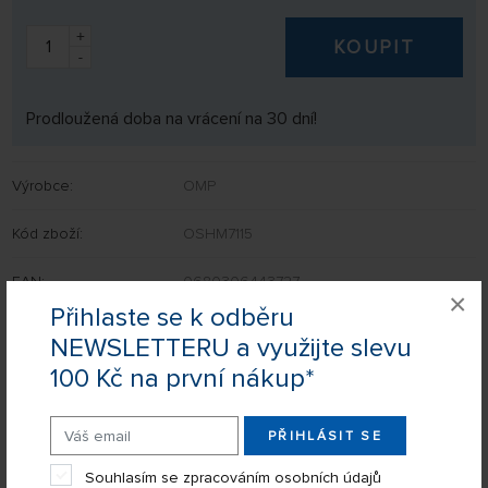
+
KOUPIT
-
Prodloužená doba na vrácení na 30 dní!
Výrobce:
OMP
Kód zboží:
OSHM7115
EAN:
0680306443727
×
Přihlaste se k odběru
NEWSLETTERU a využijte slevu
100 Kč na první nákup*
Nevíte si rady s výběrem? Nejsou Vám některé parametry jasné?
Napište nám Váš dotaz a my Vás s odpovědí kontaktujeme.
PŘIHLÁSIT SE
POSLAT DOTAZ
Souhlasím se zpracováním osobních údajů