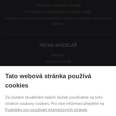
Průvodce nákupem modelů
Prohlášení o zpracování osobních údajů
Souhlas se zpracováním osobních údajů a zasíláním obchodních
sdělení
PECKA MODELÁŘ
Aktuality
Výrobci modelů
Volná místa
Kontakty
Tato webová stránka používá
Registrace
cookies
Ochrana soukromí
Nastavení cookies
Za účelem zkvalitnění našich služeb používáme na této
Facebook
stránce soubory cookies. Pro více informací přejděte na
Podmínky pro používání internetových stránek
.