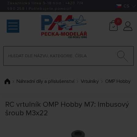
Zákaznická linka 9-18 hod.:
+420
774
CS
590 258
|
Potřebujete pomoci?
0
Náhradní díly a příslušenství
Vrtulníky
OMP Hobby
RC vrtulník OMP Hobby M7: Imbusový
šroub M3x22