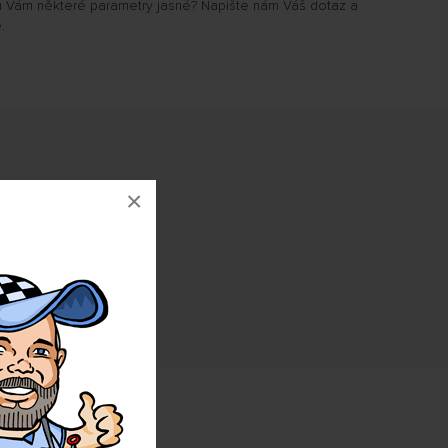
u Vám některé parametry jasné? Napište nám Váš dotaz a
.
×