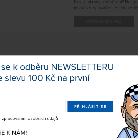
Nevíte si rady s výběrem? Nejso
my Vás s odpovědí kontaktujeme
POSLAT DOTAZ
& MKS HBL880 SERVO (1
te se k odběru NEWSLETTERU
e slevu 100 Kč na první
bsahem dodávky jsou 3 serva
kliky a 1 úzkopásmové servo
ního rotoru. Kompatibilní s
PŘIHLÁSIT SE
 zpracováním osobních údajů
SE K NÁM!