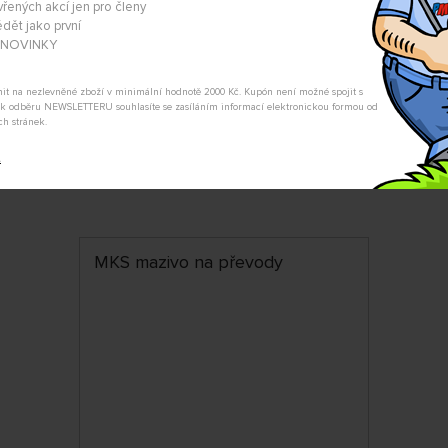
Související produkty
vřených akcí jen pro členy
dět jako první
A NOVINKY
tnit na nezlevněné zboží v minimální hodnotě 2000 Kč. Kupón není možné spojit s
m k odběru NEWSLETTERU souhlasíte se zasíláním informací elektronickou formou od
ŘADIT:
ABECE
ch stránek.
t
MKS mazivo na převody