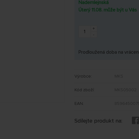
Nademlejnská
Úterý 11.08. může být u Vás
+
-
Prodloužená doba na vrácení
Výrobce:
MKS
Kód zboží:
MKS05002
EAN:
859645007
Sdílejte produkt na: