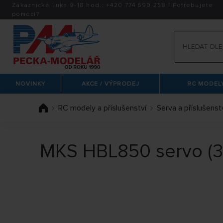
Zákaznická linka 9-18 hod.:
+420
774 590 258
|
Potřebujete
pomoci?
NOVINKY
AKCE / VÝPRODEJ
RC MODELY
RC modely a příslušenství
Serva a příslušenst
MKS HBL850 servo (3