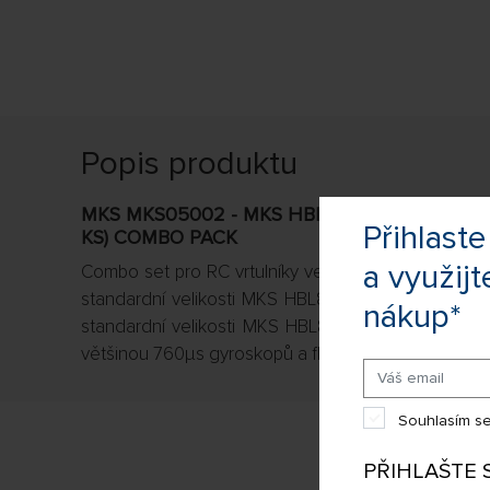
Popis produktu
MKS MKS05002 - MKS HBL850 SERVO (3 KS) 
Přihlas
KS) COMBO PACK
a využijt
Combo set pro RC vrtulníky velikosti 700–800. O
standardní velikosti MKS HBL850 pro ovládání cy
nákup*
standardní velikosti MKS HBL880 pro ovládání ocas
většinou 760µs gyroskopů a flybarless jednotek.
Souhlasím se
PŘIHLAŠTE 