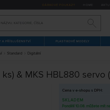
DÁRKOVÉ POUKAZY
HOME
AKTU
 A PŘÍSLUŠENSTVÍ
PLASTIKOVÉ MODELY
ví
Standard
Digitální
 ks) & MKS HBL880 servo (
Cena v e-shopu s DPH:
SKLADEM
Pondělí 10.08. můžete mít na