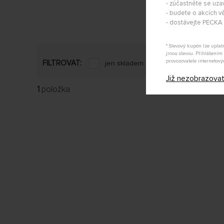
- zúčastněte se uza
- budete o akcích vě
- dostávejte PECK
* Slevový kupón lze upla
jinou slevou. Přihlášení
provozovatele internetový
FILTROVAT:
jen skladem
Již nezobrazova
1
položka