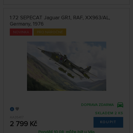
1:72 SEPECAT Jaguar GR.1, RAF, XX963/AL,
Germany, 1976
NOVINKA
PRO NÁROČNÉ
DOPRAVA ZDARMA
SKLADEM 2 KS
AA35417
2 799 Kč
KOUPIT
Pondělí 10.08. může být u Vás