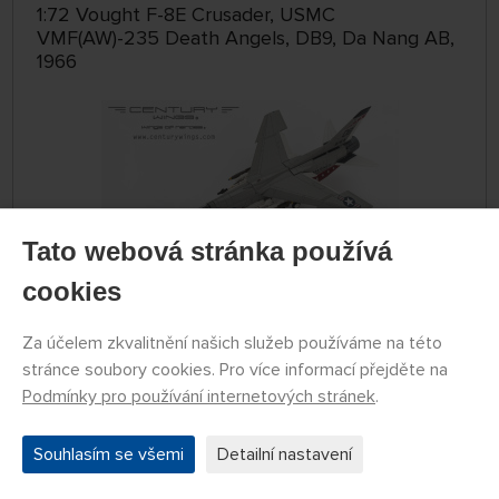
1:72 Vought F-8E Crusader, USMC
VMF(AW)-235 Death Angels, DB9, Da Nang AB,
1966
Tato webová stránka používá
cookies
DOPRAVA ZDARMA
Za účelem zkvalitnění našich služeb používáme na této
stránce soubory cookies. Pro více informací přejděte na
SKLADEM
CW001645
Podmínky pro používání internetových stránek
.
3 669 Kč
KOUPIT
Pondělí 10.08. na prodejně Nademlejnská
Souhlasím se všemi
Detailní nastavení
Úterý 11.08. může být u Vás