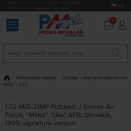
Zákaznická linka 9-18 hod.:
+420
774
CS
590 258
|
Potřebujete pomoci?
0
Sběratelské modely
Letadla
Bojová letadla od roku
1945
1:72
1:72 MiG-21MF Fishbed-J Slovak Air
Force, ″Milka″, Sliač AFB, Slovakia,
1999, signature version