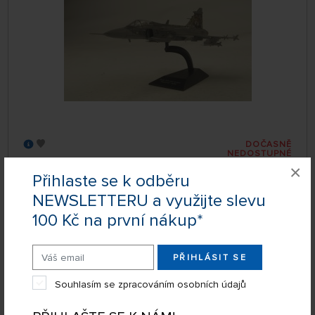
DOČASNĚ
NEDOSTUPNÉ
MLCZ-72-01-01B
×
899 Kč
KOUPIT
Přihlaste se k odběru
NEWSLETTERU a využijte slevu
100 Kč na první nákup*
1:72 JAS-39C Gripen, Czech Air Force, Nr. 9237,
NATO Tiger Meet 2009
PŘIHLÁSIT SE
Souhlasím se zpracováním osobních údajů