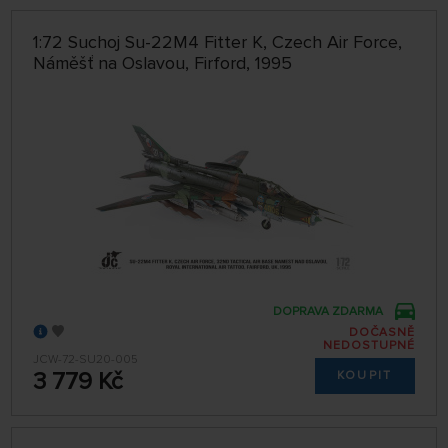
1:72 Suchoj Su-22M4 Fitter K, Czech Air Force,
Náměšť na Oslavou, Firford, 1995
DOPRAVA ZDARMA
DOČASNĚ
NEDOSTUPNÉ
JCW-72-SU20-005
3 779 Kč
KOUPIT