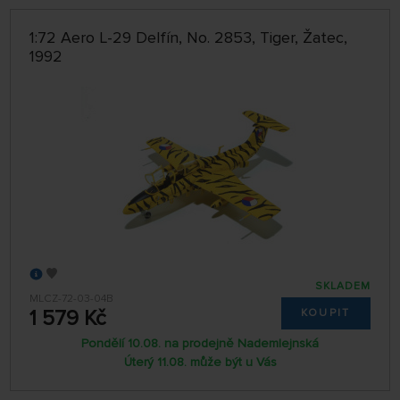
1:72 Aero L-29 Delfín, No. 2853, Tiger, Žatec,
1992
SKLADEM
MLCZ-72-03-04B
1 579 Kč
KOUPIT
Pondělí 10.08. na prodejně Nademlejnská
Úterý 11.08. může být u Vás