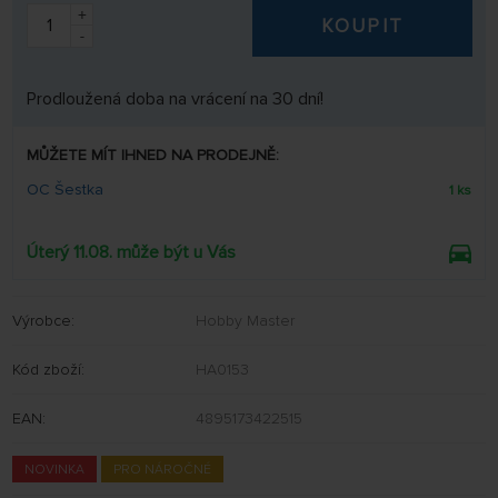
+
KOUPIT
-
Prodloužená doba na vrácení na 30 dní!
MŮŽETE MÍT IHNED NA PRODEJNĚ:
OC Šestka
1 ks
Úterý 11.08. může být u Vás
Výrobce:
Hobby Master
Kód zboží:
HA0153
EAN:
4895173422515
NOVINKA
PRO NÁROČNÉ