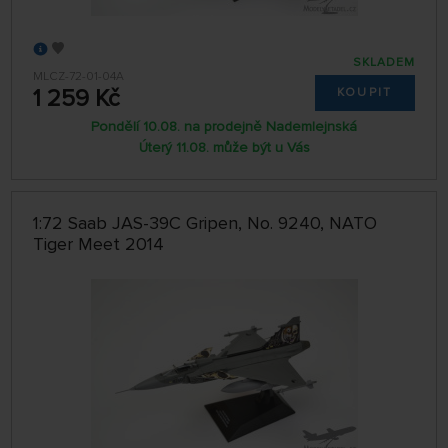
SKLADEM
MLCZ-72-01-04A
1 259 Kč
KOUPIT
Pondělí 10.08. na prodejně Nademlejnská
Úterý 11.08. může být u Vás
1:72 Saab JAS-39C Gripen, No. 9240, NATO
Tiger Meet 2014