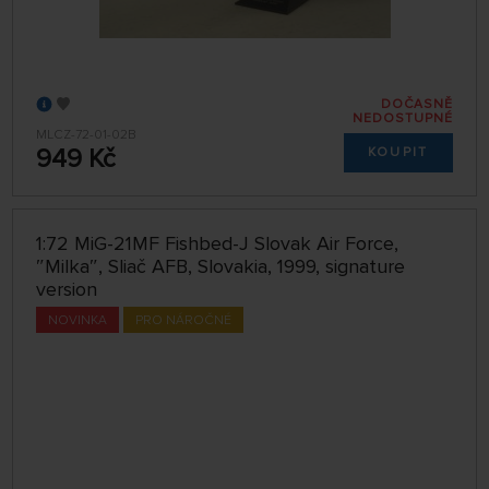
DOČASNĚ
NEDOSTUPNÉ
MLCZ-72-01-02B
949 Kč
KOUPIT
1:72 MiG-21MF Fishbed-J Slovak Air Force,
″Milka″, Sliač AFB, Slovakia, 1999, signature
version
NOVINKA
PRO NÁROČNÉ