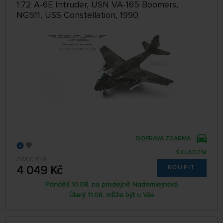
1:72 A-6E Intruder, USN VA-165 Boomers,
64 NA STRÁNCE
NG511, USS Constellation, 1990
DOPRAVA ZDARMA
SKLADEM
CW001648
4 049 Kč
KOUPIT
Pondělí 10.08. na prodejně Nademlejnská
Úterý 11.08. může být u Vás