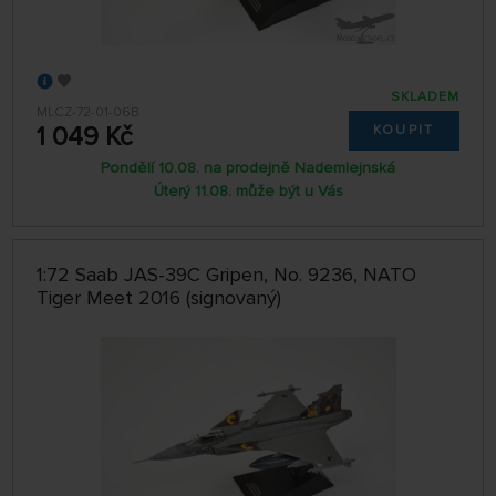
SKLADEM
MLCZ-72-01-06B
1 049 Kč
KOUPIT
Pondělí 10.08. na prodejně Nademlejnská
Úterý 11.08. může být u Vás
1:72 Saab JAS-39C Gripen, No. 9236, NATO
Tiger Meet 2016 (signovaný)