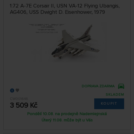
1:72 A-7E Corsair II, USN VA-12 Flying Ubangis,
AG406, USS Dwight D. Eisenhower, 1979
DOPRAVA ZDARMA
SKLADEM
CW001646
3 509 Kč
KOUPIT
Pondělí 10.08. na prodejně Nademlejnská
Úterý 11.08. může být u Vás