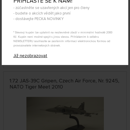
PŘIHLAŠTE SE K NÁM!
- zúčastněte se uzavřených akcí jen pro členy
- budete o akcích vědět jako první
- dostávejte PECKA NOVINKY
* Slevový kupón lze uplatnit na nezlevněné zboží v minimální hodnotě 2000
Kč. Kupón není možné spojit s jinou slevou. Přihlášením k odběru
NEWSLETTERU souhlasíte se zasíláním informací elektronickou formou od
DOČASNĚ
provozovatele internetových stránek.
NEDOSTUPNÉ
MLCZ-72-01-03B
Již nezobrazovat
949 Kč
KOUPIT
1:72 JAS-39C Gripen, Czech Air Force, Nr. 9245,
NATO Tiger Meet 2010