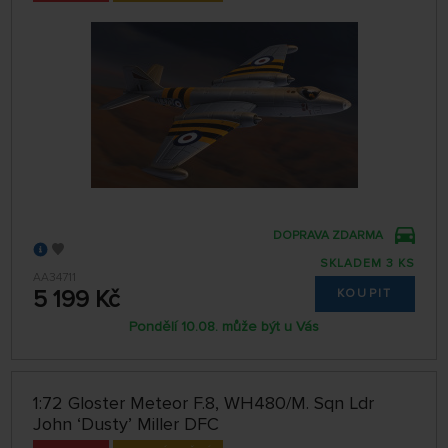
DOPRAVA ZDARMA
SKLADEM 3 KS
AA34711
5 199 Kč
KOUPIT
Pondělí 10.08. může být u Vás
1:72 Gloster Meteor F.8, WH480/M. Sqn Ldr
John ‘Dusty’ Miller DFC