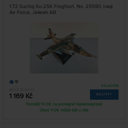
1:72 Suchoj Su-25K Frogfoot, No. 25590, Iraqi
Air Force, Jelieah AB
SKLADEM
MLCZ-72-02-03
1 169 Kč
KOUPIT
Pondělí 10.08. na prodejně Nademlejnská
Úterý 11.08. může být u Vás