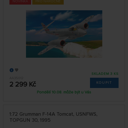
NOVINKA
PRO NÁROČNÉ
SKLADEM 3 KS
AA35012
2 299 Kč
KOUPIT
Pondělí 10.08. může být u Vás
1:72 Grumman F-14A Tomcat, USNFWS,
TOPGUN 30, 1995