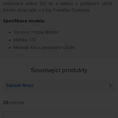
Limitovaná edice 120 ks s kartou s podpisem pilota
tohoto stroje pplk. v. v. Ing. Františka Zsoldose.
Specifikace modelu:
Výrobce: Hobby Master
Měřítko: 1:72
Materiál: Kov s plastovými částmi
Související produkty
Zobrazit filtraci
28
položek
FILTROVAT:
ŘADIT:
ABECEDNĚ
jen skladem