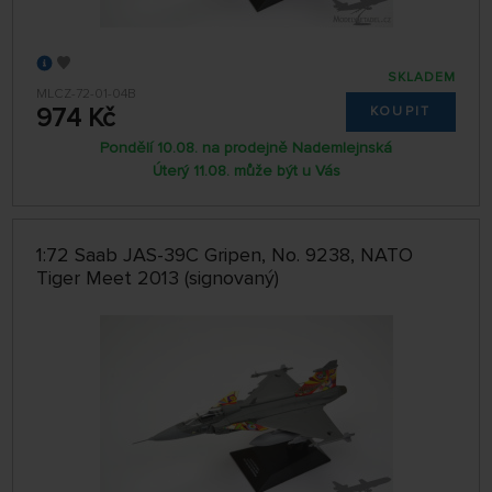
SKLADEM
MLCZ-72-01-04B
974 Kč
KOUPIT
Pondělí 10.08. na prodejně Nademlejnská
Úterý 11.08. může být u Vás
1:72 Saab JAS-39C Gripen, No. 9238, NATO
Tiger Meet 2013 (signovaný)