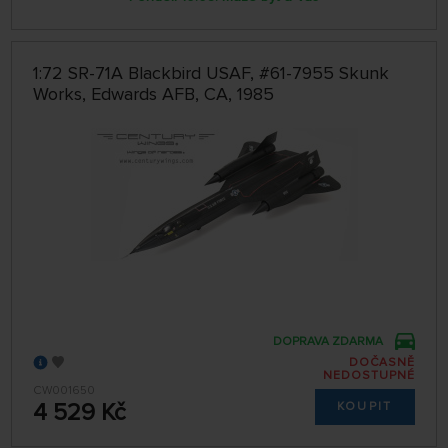
1:72 SR-71A Blackbird USAF, #61-7955 Skunk
Works, Edwards AFB, CA, 1985
DOPRAVA ZDARMA
DOČASNĚ
NEDOSTUPNÉ
CW001650
4 529 Kč
KOUPIT