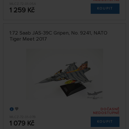
MLCZ-72-01-05A
1 259 Kč
KOUPIT
1:72 Saab JAS-39C Gripen, No. 9241, NATO
Tiger Meet 2017
DOČASNĚ
NEDOSTUPNÉ
MLCZ-72-01-07B
1 079 Kč
KOUPIT