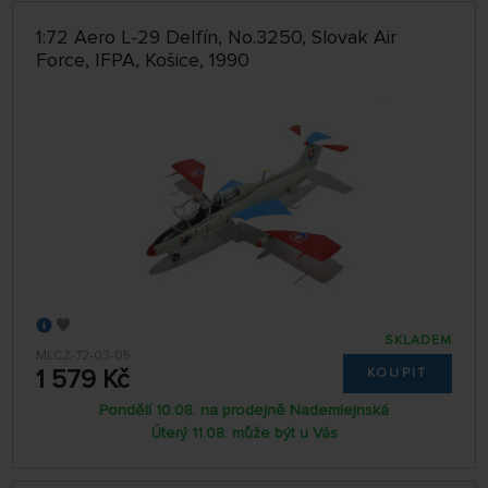
1:72 Aero L-29 Delfín, No.3250, Slovak Air
Force, IFPA, Košice, 1990
SKLADEM
MLCZ-72-03-05
1 579 Kč
KOUPIT
Pondělí 10.08. na prodejně Nademlejnská
Úterý 11.08. může být u Vás