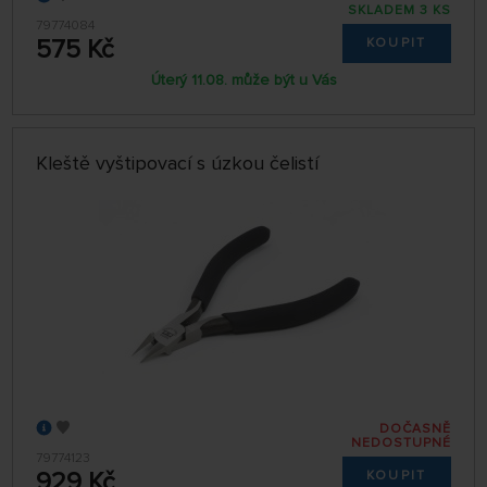
SKLADEM 3 KS
79774084
575 Kč
KOUPIT
Úterý 11.08. může být u Vás
Kleště vyštipovací s úzkou čelistí
DOČASNĚ
NEDOSTUPNÉ
79774123
929 Kč
KOUPIT