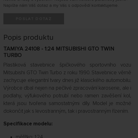
Napište nám Váš dotaz a my Vás s odpovědí kontaktujeme.
POSLAT DOTAZ
Popis produktu
TAMIYA 24108 - 1:24 MITSUBISHI GTO TWIN
TURBO
Plastiková stavebnice špičkového sportovního vozu
Mitsubishi GTO Twin Turbo z roku 1990. Stavebnice věrně
zachycuje elegantní tvary dnes již klasického automobilu.
Výrobce dbal nejen na pečlivé zpracování karoserie, ale i
podlahy, výfukového potrubí nebo ramen zavěšení kol,
která jsou tvořena samostatnými díly. Model je možné
dokončit jak s levostranným, tak i pravostranným řízením.
Specifikace modelu:
měřítko: 1:24,