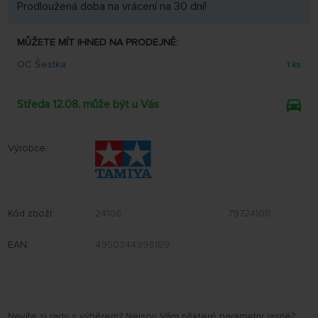
Prodloužená doba na vrácení na 30 dní!
MŮŽETE MÍT IHNED NA PRODEJNĚ:
OC Šestka
1 ks
Středa 12.08. může být u Vás
Výrobce:
Kód zboží:
24108
79724108
EAN:
4950344995189
Nevíte si rady s výběrem? Nejsou Vám některé parametry jasné?