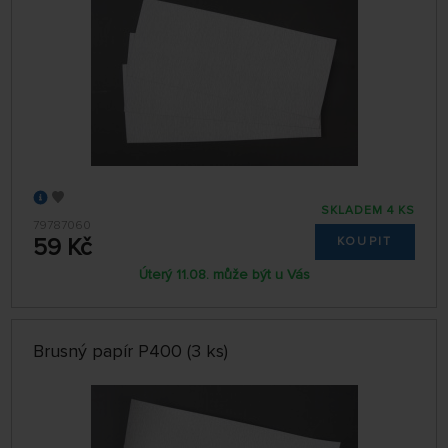
SKLADEM 4 KS
79787060
59 Kč
KOUPIT
Úterý 11.08. může být u Vás
Brusný papír P400 (3 ks)