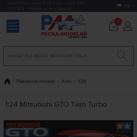
Zákaznická linka 9-18 hod.:
+420
774
CS
590 258
|
Potřebujete pomoci?
0
Plastikové modely
Auta
1:24
1:24 Mitsubishi GTO Twin Turbo