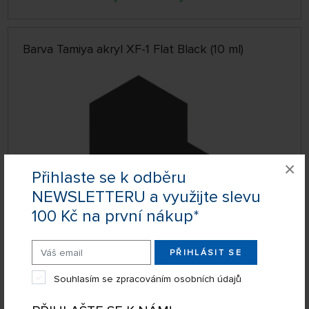
Barva Tamiya akryl XF-1 Flat Black (10 ml)
×
Přihlaste se k odběru
NEWSLETTERU a využijte slevu
100 Kč na první nákup*
SKLADEM NAD 5 KS
XF-1
55 Kč
KOUPIT
PŘIHLÁSIT SE
Úterý 11.08. může být u Vás
Souhlasím se zpracováním osobních údajů