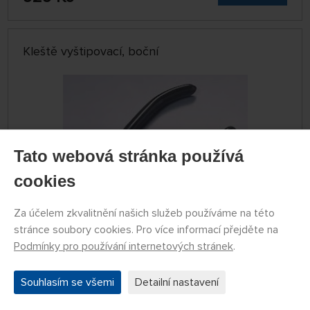
Kleště vyštipovací, boční
Tato webová stránka používá
cookies
Za účelem zkvalitnění našich služeb používáme na této
DOČASNĚ
stránce soubory cookies. Pro více informací přejděte na
NEDOSTUPNÉ
79774001
Podmínky pro používání internetových stránek
.
609 Kč
KOUPIT
Souhlasím se všemi
Detailní nastavení
Kleště vyštipovací, boční (bílé)