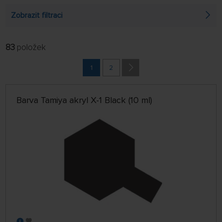
Zobrazit filtraci
83
položek
FILTROVAT:
ŘADIT:
ABECEDNĚ
1
2
jen skladem
64 NA STRÁNCE
Barva Tamiya akryl X-1 Black (10 ml)