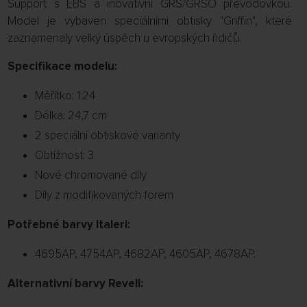
Support s EBS a inovativní GRS/GRSO převodovkou.
Model je vybaven speciálními obtisky "Griffin", které
zaznamenaly velký úspěch u evropských řidičů.
Specifikace modelu:
Měřítko: 1:24
Délka: 24,7 cm
2 speciální obtiskové varianty
Obtížnost: 3
Nové chromované díly
Díly z modifikovaných forem
Potřebné barvy Italeri:
4695AP, 4754AP, 4682AP, 4605AP, 4678AP.
Alternativní barvy Revell: