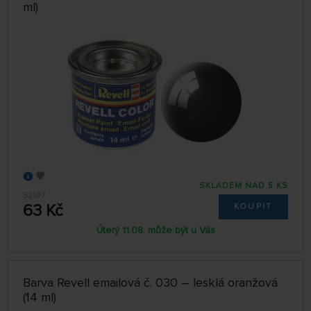
ml)
SKLADEM NAD 5 KS
32107
63 Kč
KOUPIT
Úterý 11.08. může být u Vás
Barva Revell emailová č. 030 – lesklá oranžová
(14 ml)