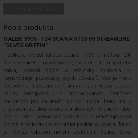
POSLAT DOTAZ
Popis produktu
ITALERI 3906 - 1:24 SCANIA R730 V8 STREAMLINE
″SILVER GRIFFIN″
Plastikový model tahače Scania R730 v měřítku 1:24.
Řada Scania R je navržena tak, aby v oblastech spotřeby
paliva, pohodlí řidiče a efektivity splňovala ty
nejnáročnější požadavky svých uživatelů. Vše je navíc
podpořeno impozatním vnějším vzhledem. Nová podoba
kabiny koresponduje s přepracovaným interiérem
navrženým pro maximální pohodlí řidiče, který má k
dispozici rozsáhlou výbavu a příslušenství. Scania R nabízí
nejširší paletu pohonných jednotek což umožňuje zvolit
optimální variantu pro konkrétní podmínky použití. Tahač
je rovněž vybaven novým systémem Scania Drive