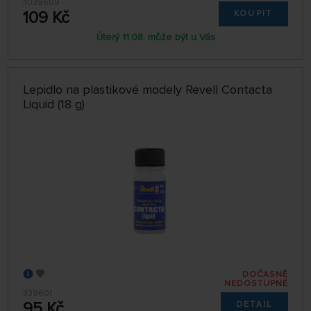
4039609
109 Kč
KOUPIT
Úterý 11.08. může být u Vás
Lepidlo na plastikové modely Revell Contacta
Liquid (18 g)
DOČASNĚ
NEDOSTUPNÉ
339601
95 Kč
DETAIL