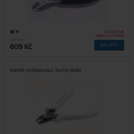
DOČASNĚ
NEDOSTUPNÉ
79774001
609 Kč
KOUPIT
Kleště vyštipovací, boční (bílé)