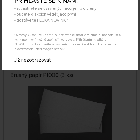
PŘIHLAŠTE SE K NÁM!
- zúčastněte se uzavřených akcí jen pro členy
- budete o akcích vědět jako první
- dostávejte PECKA NOVINKY
SKLADEM NAD 5 KS
* Slevový kupón lze uplatnit na nezlevněné zboží v minimální hodnotě 2000
439069
Kč. Kupón není možné spojit s jinou slevou. Přihlášením k odběru
99 Kč
KOUPIT
NEWSLETTERU souhlasíte se zasíláním informací elektronickou formou od
provozovatele internetových stránek.
Úterý 11.08. může být u Vás
Již nezobrazovat
Brusný papír P1000 (3 ks)