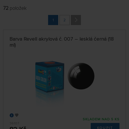
72
položek
FILTROVAT:
ŘADIT:
ABECEDNĚ
1
2
jen skladem
64 NA STRÁNCE
Barva Revell akrylová č. 007 – lesklá černá (18
ml)
SKLADEM NAD 5 KS
36107
KOUPIT