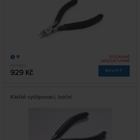
DOČASNĚ
NEDOSTUPNÉ
79774123
929 Kč
KOUPIT
Kleště vyštipovací, boční