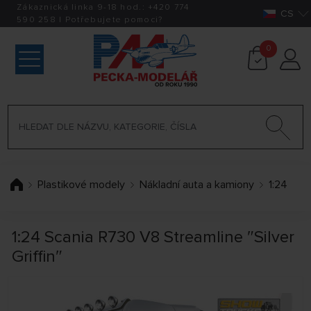
Zákaznická linka 9-18 hod.:
+420
774
CS
590 258
|
Potřebujete pomoci?
0
Plastikové modely
Nákladní auta a kamiony
1:24
1:24 Scania R730 V8 Streamline ″Silver
Griffin″