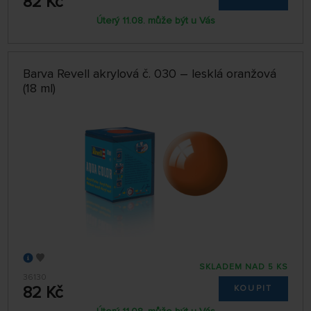
82 Kč
Úterý 11.08. může být u Vás
Barva Revell akrylová č. 030 – lesklá oranžová
(18 ml)
SKLADEM NAD 5 KS
36130
82 Kč
KOUPIT