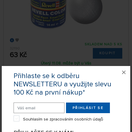
SKLADEM NAD 5 KS
32190
63 Kč
KOUPIT
Úterý 11.08. může být u Vás
×
Přihlaste se k odběru
NEWSLETTERU a využijte slevu
Brousítka oboustranná (5 ks)
100 Kč na první nákup*
PŘIHLÁSIT SE
Souhlasím se zpracováním osobních údajů