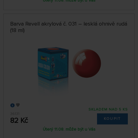
Úterý 11.08. může být u Vás
Barva Revell akrylová č. 031 – lesklá ohnivě rudá
(18 ml)
SKLADEM NAD 5 KS
36131
82 Kč
KOUPIT
Úterý 11.08. může být u Vás