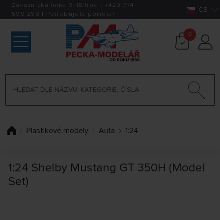
Zákaznická linka 9-18 hod.:
+420
774
CS
590 258
|
Potřebujete pomoci?
0
Plastikové modely
Auta
1:24
1:24 Shelby Mustang GT 350H (Model
Set)