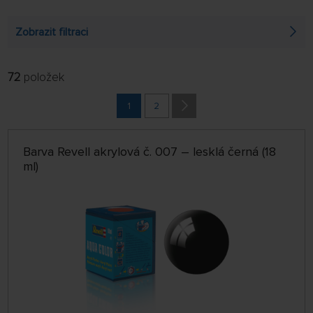
Zobrazit filtraci
72
položek
FILTROVAT:
ŘADIT:
ABECEDNĚ
1
2
jen skladem
64 NA STRÁNCE
Barva Revell akrylová č. 007 – lesklá černá (18
ml)