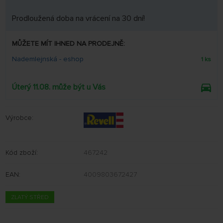
Prodloužená doba na vrácení na 30 dní!
MŮŽETE MÍT IHNED NA PRODEJNĚ:
Nademlejnská - eshop
1 ks
Úterý 11.08. může být u Vás
Výrobce:
Kód zboží:
467242
EAN:
4009803672427
ZLATÝ STŘED