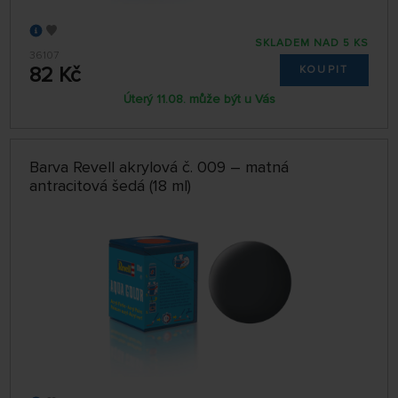
SKLADEM NAD 5 KS
36107
82 Kč
KOUPIT
Úterý 11.08. může být u Vás
Barva Revell akrylová č. 009 – matná
antracitová šedá (18 ml)