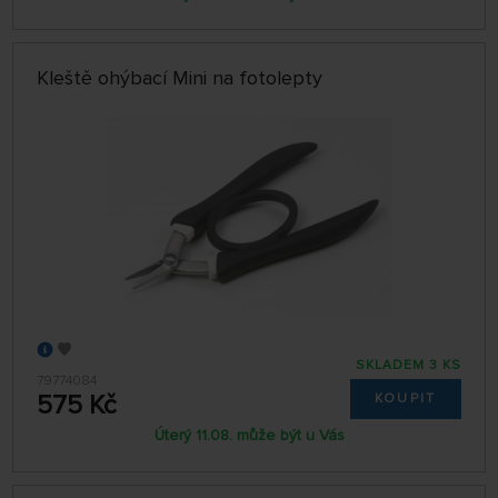
Kleště ohýbací Mini na fotolepty
SKLADEM 3 KS
79774084
575 Kč
KOUPIT
Úterý 11.08. může být u Vás