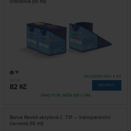
oranžová (18 ml)
SKLADEM NAD 5 KS
36730
82 Kč
KOUPIT
Úterý 11.08. může být u Vás
Barva Revell akrylová č. 731 – transparentní
červená (18 ml)