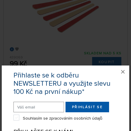
SKLADEM NAD 5 KS
439069
99 Kč
KOUPIT
×
Úterý 11.08. může být u Vás
Přihlaste se k odběru
NEWSLETTERU a využijte slevu
100 Kč na první nákup*
Brusný papír P1000 (3 ks)
PŘIHLÁSIT SE
Souhlasím se zpracováním osobních údajů