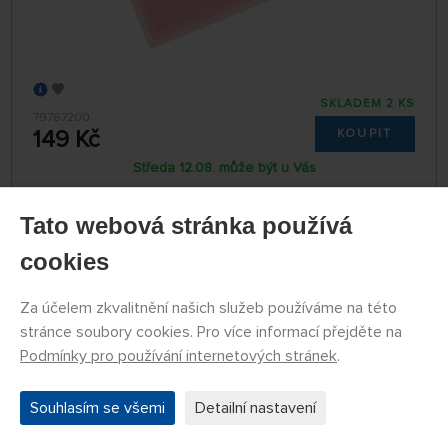
SKLADEM 2 KS
79787200
149 Kč
KOUPIT
Středa 12.08. může být u Vás
Tato webová stránka používá
Míchací kalíšky hliníkové (6 ks)
cookies
Za účelem zkvalitnění našich služeb používáme na této
stránce soubory cookies. Pro více informací přejděte na
Podmínky pro používání internetových stránek
.
Souhlasím se všemi
Detailní nastavení