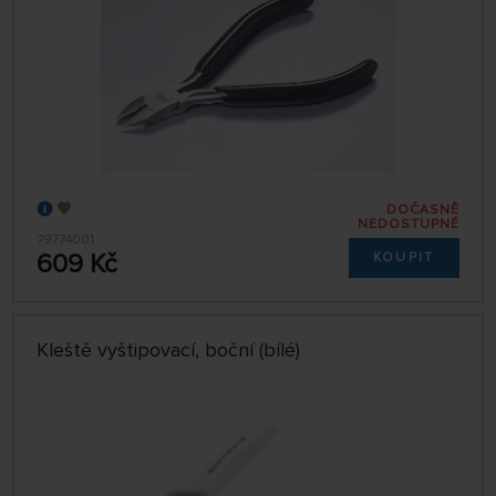
DOČASNĚ
NEDOSTUPNÉ
79774001
609 Kč
KOUPIT
Kleště vyštipovací, boční (bílé)