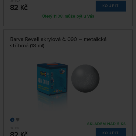
36152
82 Kč
KOUPIT
Úterý 11.08. může být u Vás
Barva Revell akrylová č. 090 – metalická
stříbrná (18 ml)
SKLADEM NAD 5 KS
36190
82 Kč
KOUPIT