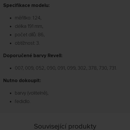
Specifikace modelu:
měřítko: 1:24,
délka 191 mm,
počet dílů: 86,
obtížnost: 3.
Doporučené barvy Revell:
007, 009, 052, 090, 091, 099, 302, 378, 730, 731.
Nutno dokoupit:
barvy (volitelně),
ředidlo.
Související produkty