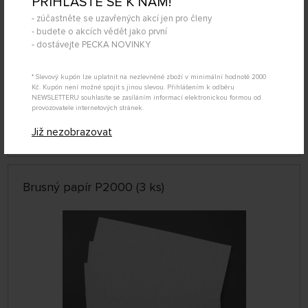
PŘIHLAŠTE SE K NÁM!
- zúčastněte se uzavřených akcí jen pro členy
- budete o akcích vědět jako první
- dostávejte PECKA NOVINKY
* Slevový kupón lze uplatnit na nezlevněné zboží v minimální hodnotě 2000
Kč. Kupón není možné spojit s jinou slevou. Přihlášením k odběru
SKLADEM 3 KS
NEWSLETTERU souhlasíte se zasíláním informací elektronickou formou od
79787057
provozovatele internetových stránek.
49 Kč
KOUPIT
Již nezobrazovat
Úterý 11.08. může být u Vás
Brusný papír P2000 (3 ks)