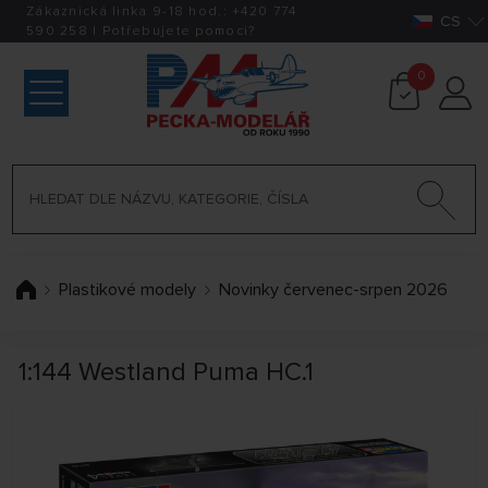
Zákaznická linka 9-18 hod.:
+420
774
CS
590 258
|
Potřebujete pomoci?
0
Plastikové modely
Novinky červenec-srpen 2026
1:144 Westland Puma HC.1