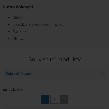
Nutno dokoupit:
Barvy
Lepidlo na plastikové modely
Ředidlo
Štětce
Související produkty
Zobrazit filtraci
82
položek
FILTROVAT:
ŘADIT:
ABECEDNĚ
1
2
jen skladem
64 NA STRÁNCE