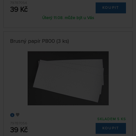
79787054
39 Kč
KOUPIT
Úterý 11.08. může být u Vás
Brusný papír P800 (3 ks)
SKLADEM 5 KS
79787056
39 Kč
KOUPIT