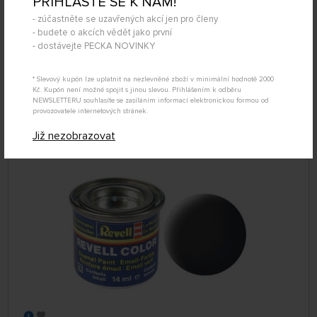
PŘIHLAŠTE SE K NÁM!
- zúčastněte se uzavřených akcí jen pro členy
SKLADEM NAD 5 KS
- budete o akcích vědět jako první
36199
- dostávejte PECKA NOVINKY
82 Kč
KOUPIT
Úterý 11.08. může být u Vás
* Slevový kupón lze uplatnit na nezlevněné zboží v minimální hodnotě 2000
Kč. Kupón není možné spojit s jinou slevou. Přihlášením k odběru
NEWSLETTERU souhlasíte se zasíláním informací elektronickou formou od
provozovatele internetových stránek.
Barva Revell emailová č. 008 – matná černá (14
Již nezobrazovat
ml)