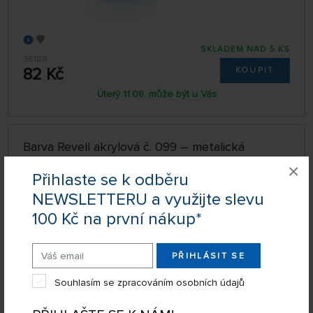
SKLADEM NAD 5 KS
36188
82 Kč
KOUPIT
Úterý 11.08. může být u Vás
Barva Revell akrylová č. 099 – metalická
hliníková (18 ml)
×
Přihlaste se k odběru
NEWSLETTERU a využijte slevu
100 Kč na první nákup*
PŘIHLÁSIT SE
Souhlasím se zpracováním osobních údajů