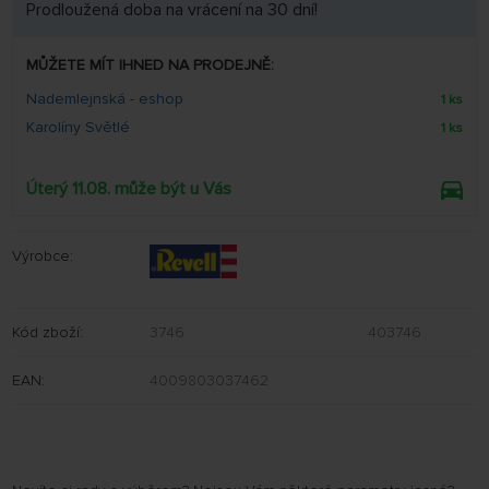
Prodloužená doba na vrácení na 30 dní!
MŮŽETE MÍT IHNED NA PRODEJNĚ:
Nademlejnská - eshop
1 ks
Karolíny Světlé
1 ks
Úterý 11.08. může být u Vás
Výrobce:
Kód zboží:
3746
403746
EAN:
4009803037462