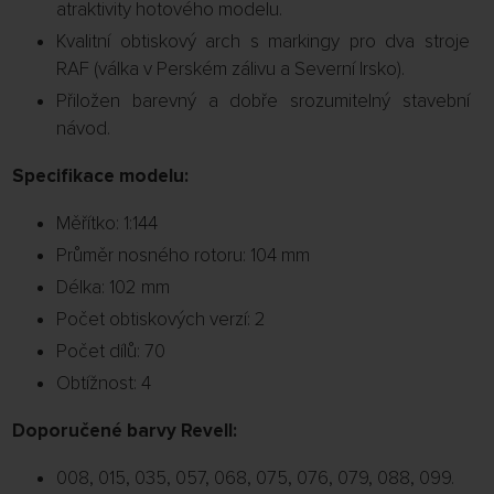
atraktivity hotového modelu.
Kvalitní obtiskový arch s markingy pro dva stroje
RAF (válka v Perském zálivu a Severní Irsko).
Přiložen barevný a dobře srozumitelný stavební
návod.
Specifikace modelu:
Měřítko: 1:144
Průměr nosného rotoru: 104 mm
Délka: 102 mm
Počet obtiskových verzí: 2
Počet dílů: 70
Obtížnost: 4
Doporučené barvy Revell:
008, 015, 035, 057, 068, 075, 076, 079, 088, 099.