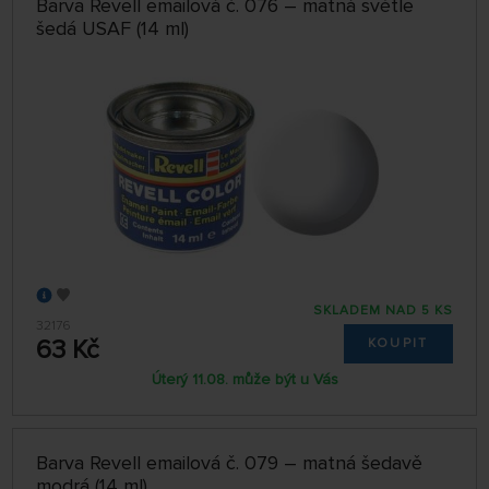
Barva Revell emailová č. 076 – matná světle
šedá USAF (14 ml)
SKLADEM NAD 5 KS
32176
63 Kč
KOUPIT
Úterý 11.08. může být u Vás
Barva Revell emailová č. 079 – matná šedavě
modrá (14 ml)