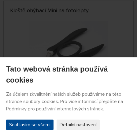
Kleště ohýbací Mini na fotolepty
Tato webová stránka používá
cookies
SKLADEM 3 KS
Za účelem zkvalitnění našich služeb používáme na této
79774084
575 Kč
KOUPIT
stránce soubory cookies. Pro více informací přejděte na
Podmínky pro používání internetových stránek
.
Úterý 11.08. může být u Vás
Souhlasím se všemi
Detailní nastavení
Kleště vyštipovací s úzkou čelistí