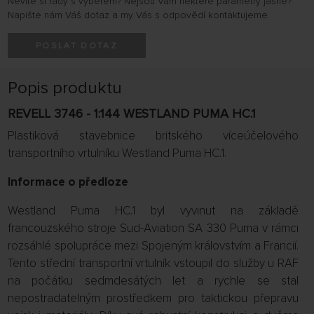
Nevíte si rady s výběrem? Nejsou Vám některé parametry jasné?
Napište nám Váš dotaz a my Vás s odpovědí kontaktujeme.
POSLAT DOTAZ
Popis produktu
REVELL 3746 - 1:144 WESTLAND PUMA HC.1
Plastiková stavebnice britského víceúčelového
transportního vrtulníku Westland Puma HC.1.
Informace o předloze
Westland Puma HC.1 byl vyvinut na základě
francouzského stroje Sud-Aviation SA 330 Puma v rámci
rozsáhlé spolupráce mezi Spojeným královstvím a Francií.
Tento střední transportní vrtulník vstoupil do služby u RAF
na počátku sedmdesátých let a rychle se stal
nepostradatelným prostředkem pro taktickou přepravu