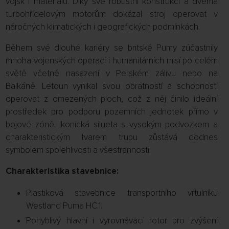
vojsk i materiálu. Díky své robustní konstrukci a dvěma
turbohřídelovým motorům dokázal stroj operovat v
náročných klimatických i geografických podmínkách.
Během své dlouhé kariéry se britské Pumy zúčastnily
mnoha vojenských operací i humanitárních misí po celém
světě včetně nasazení v Perském zálivu nebo na
Balkáně. Letoun vynikal svou obratností a schopností
operovat z omezených ploch, což z něj činilo ideální
prostředek pro podporu pozemních jednotek přímo v
bojové zóně. Ikonická silueta s vysokým podvozkem a
charakteristickým tvarem trupu zůstává dodnes
symbolem spolehlivosti a všestrannosti.
Charakteristika stavebnice:
Plastiková stavebnice transportního vrtulníku
Westland Puma HC.1.
Pohyblivý hlavní i vyrovnávací rotor pro zvýšení