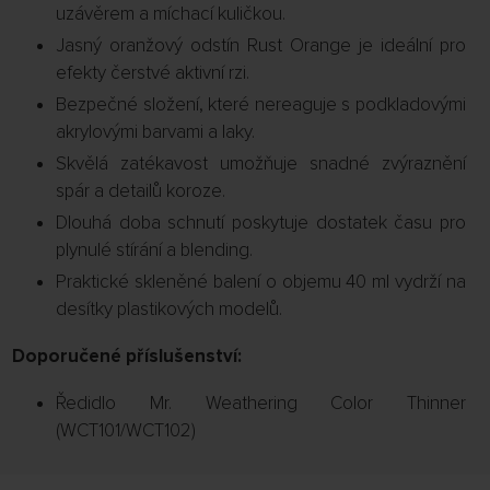
uzávěrem a míchací kuličkou.
Jasný oranžový odstín Rust Orange je ideální pro
efekty čerstvé aktivní rzi.
Bezpečné složení, které nereaguje s podkladovými
akrylovými barvami a laky.
Skvělá zatékavost umožňuje snadné zvýraznění
spár a detailů koroze.
Dlouhá doba schnutí poskytuje dostatek času pro
plynulé stírání a blending.
Praktické skleněné balení o objemu 40 ml vydrží na
desítky plastikových modelů.
Doporučené příslušenství:
Ředidlo Mr. Weathering Color Thinner
(WCT101/WCT102)