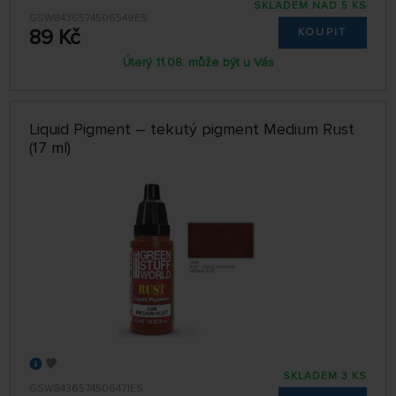
SKLADEM NAD 5 KS
GSW8436574506549ES
89 Kč
KOUPIT
Úterý 11.08. může být u Vás
Liquid Pigment – tekutý pigment Medium Rust
(17 ml)
SKLADEM 3 KS
GSW8436574506471ES