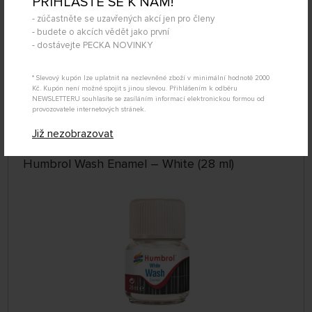
PŘIHLAŠTE SE K NÁM!
- zúčastněte se uzavřených akcí jen pro členy
- budete o akcích vědět jako první
- dostávejte PECKA NOVINKY
SKLADEM NAD 5 KS
EDGM02
* Slevový kupón lze uplatnit na nezlevněné zboží v minimální hodnotě 2000
135 Kč
KOUPIT
Kč. Kupón není možné spojit s jinou slevou. Přihlášením k odběru
NEWSLETTERU souhlasíte se zasíláním informací elektronickou formou od
Úterý 11.08. může být u Vás
provozovatele internetových stránek.
Již nezobrazovat
Humbrol Wash Enamel – White (28 ml)