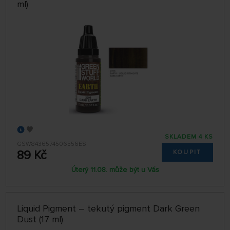
ml)
SKLADEM 4 KS
GSW8436574506556ES
89 Kč
KOUPIT
Úterý 11.08. může být u Vás
Liquid Pigment – tekutý pigment Dark Green
Dust (17 ml)