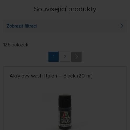
Související produkty
Zobrazit filtraci
125
položek
FILTROVAT:
ŘADIT:
ABECEDNĚ
1
2
jen skladem
64 NA STRÁNCE
Akrylový wash Italeri – Black (20 ml)