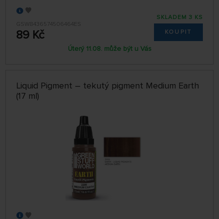
SKLADEM 3 KS
GSW8436574506464ES
89 Kč
KOUPIT
Úterý 11.08. může být u Vás
Liquid Pigment – tekutý pigment Medium Earth
(17 ml)