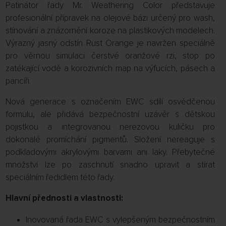
Patinátor řady Mr. Weathering Color představuje
profesionální přípravek na olejové bázi určený pro wash,
stínování a znázornění koroze na plastikových modelech.
Výrazný jasný odstín Rust Orange je navržen speciálně
pro věrnou simulaci čerstvé oranžové rzi, stop po
zatékající vodě a korozivních map na výfucích, pásech a
pancíři.
Nová generace s označením EWC sdílí osvědčenou
formulu, ale přidává bezpečnostní uzávěr s dětskou
pojistkou a integrovanou nerezovou kuličku pro
dokonalé promíchání pigmentů. Složení nereaguje s
podkladovými akrylovými barvami ani laky. Přebytečné
množství lze po zaschnutí snadno upravit a stírat
speciálním ředidlem této řady.
Hlavní přednosti a vlastnosti:
Inovovaná řada EWC s vylepšeným bezpečnostním