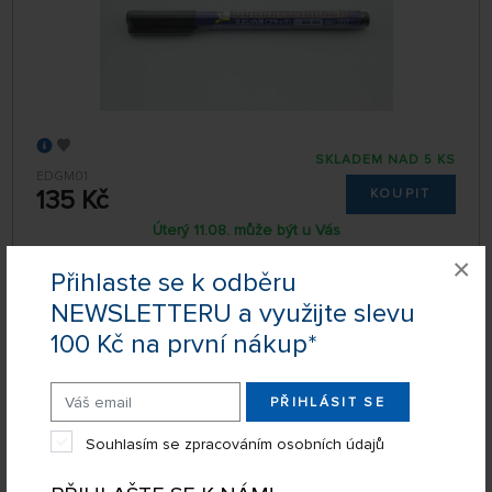
SKLADEM NAD 5 KS
EDGM01
135 Kč
KOUPIT
Úterý 11.08. může být u Vás
×
Přihlaste se k odběru
NEWSLETTERU a využijte slevu
Gundam Marker - Šedý Patinovací Fix
100 Kč na první nákup*
PŘIHLÁSIT SE
Souhlasím se zpracováním osobních údajů