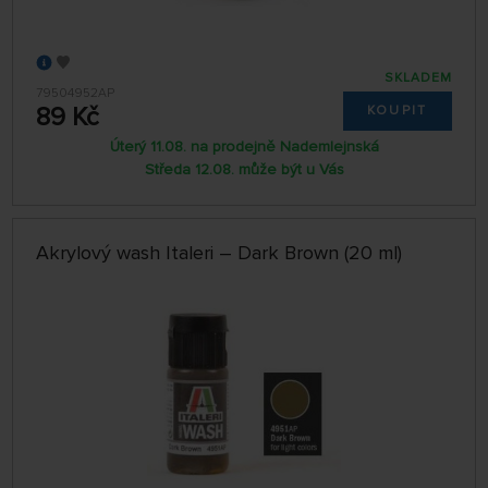
SKLADEM
79504952AP
89 Kč
KOUPIT
Úterý 11.08. na prodejně Nademlejnská
Středa 12.08. může být u Vás
Akrylový wash Italeri – Dark Brown (20 ml)