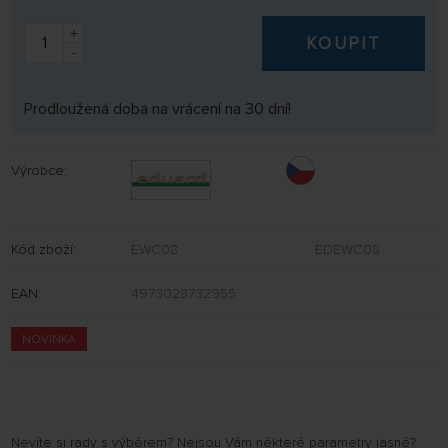
+
KOUPIT
-
Prodloužená doba na vrácení na 30 dní!
Výrobce:
Kód zboží:
EWC08
EDEWC08
EAN:
4973028732955
NOVINKA
Nevíte si rady s výběrem? Nejsou Vám některé parametry jasné?