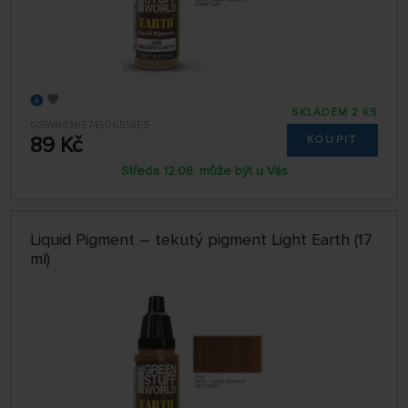
SKLADEM 2 KS
GSW8436574506518ES
89 Kč
KOUPIT
Středa 12.08. může být u Vás
Liquid Pigment – tekutý pigment Light Earth (17
ml)