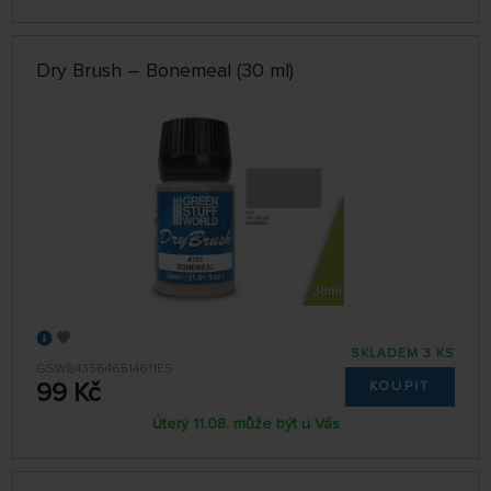
Dry Brush – Bonemeal (30 ml)
SKLADEM 3 KS
GSW8435646514611ES
99 Kč
KOUPIT
Úterý 11.08. může být u Vás