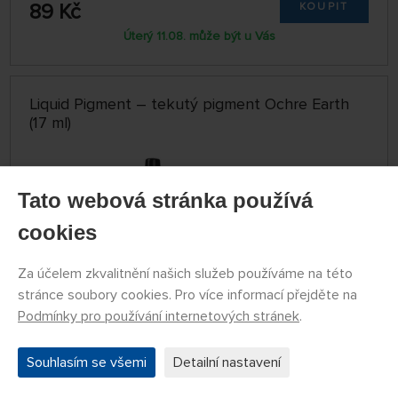
89 Kč
KOUPIT
Úterý 11.08. může být u Vás
Liquid Pigment – tekutý pigment Ochre Earth
(17 ml)
Tato webová stránka používá
cookies
Za účelem zkvalitnění našich služeb používáme na této
stránce soubory cookies. Pro více informací přejděte na
Podmínky pro používání internetových stránek
.
SKLADEM 2 KS
Souhlasím se všemi
Detailní nastavení
GSW8436574506525ES
89 Kč
KOUPIT