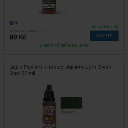
SKLADEM 4 KS
GSW8436574506532ES
89 Kč
KOUPIT
Úterý 11.08. může být u Vás
Liquid Pigment – tekutý pigment Light Green
Dust (17 ml)