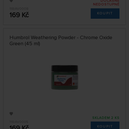
DOČASNĚ
NEDOSTUPNÉ
118/AV0008
169 Kč
KOUPIT
Humbrol Weathering Powder - Chrome Oxide
Green (45 ml)
SKLADEM 2 KS
118/AV0005
169 Kč
KOUPIT