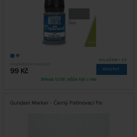
SKLADEM 1 KS
GSW8435646514628ES
99 Kč
KOUPIT
Středa 12.08. může být u Vás
Gundam Marker - Černý Patinovací Fix