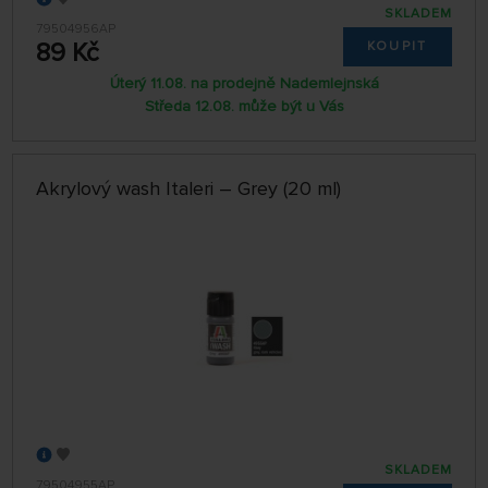
SKLADEM
79504956AP
89 Kč
KOUPIT
Úterý 11.08. na prodejně Nademlejnská
Středa 12.08. může být u Vás
Akrylový wash Italeri – Grey (20 ml)
SKLADEM
79504955AP