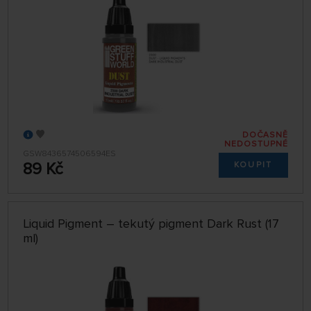
DOČASNĚ
NEDOSTUPNÉ
GSW8436574506594ES
89 Kč
KOUPIT
Liquid Pigment – tekutý pigment Dark Rust (17
ml)