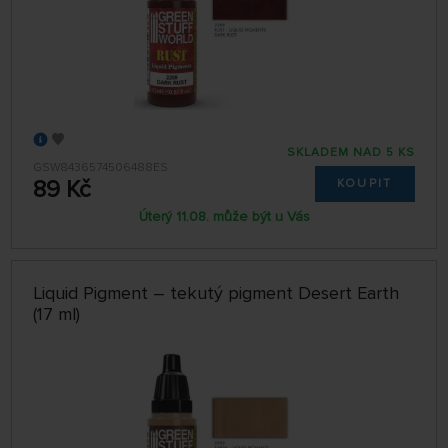
SKLADEM NAD 5 KS
GSW8436574506488ES
89 Kč
KOUPIT
Úterý 11.08. může být u Vás
Liquid Pigment – tekutý pigment Desert Earth
(17 ml)