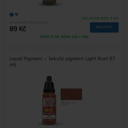
SKLADEM NAD 5 KS
GSW8436574506624ES
89 Kč
KOUPIT
Úterý 11.08. může být u Vás
Liquid Pigment – tekutý pigment Light Rust (17
ml)