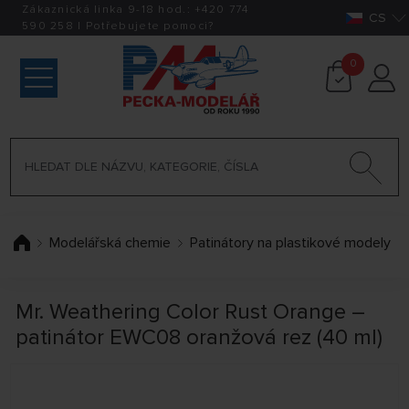
Zákaznická linka 9-18 hod.:
+420
774
CS
590 258
|
Potřebujete pomoci?
0
Modelářská chemie
Patinátory na plastikové modely
Mr. Weathering Color Rust Orange –
patinátor EWC08 oranžová rez (40 ml)